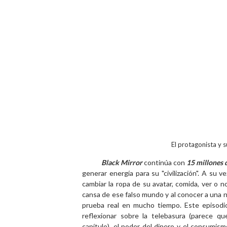
El protagonista y 
Black Mirror
continúa con
15 millones 
generar energía para su "civilización". A s
cambiar la ropa de su avatar, comida, ver o n
cansa de ese falso mundo y al conocer a una n
prueba real en mucho tiempo. Este episodio,
reflexionar sobre la telebasura (parece q
capítulo), el poder del dinero y el consumi