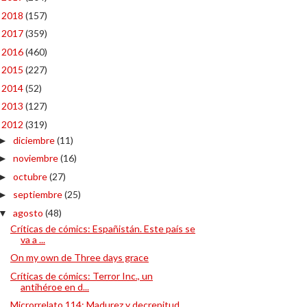
2018
(157)
►
2017
(359)
►
2016
(460)
►
2015
(227)
►
2014
(52)
►
2013
(127)
►
2012
(319)
▼
diciembre
(11)
►
noviembre
(16)
►
octubre
(27)
►
septiembre
(25)
►
agosto
(48)
▼
Críticas de cómics: Españistán. Este país se
va a ...
On my own de Three days grace
Críticas de cómics: Terror Inc., un
antihéroe en d...
Microrrelato 114: Madurez y decrepitud