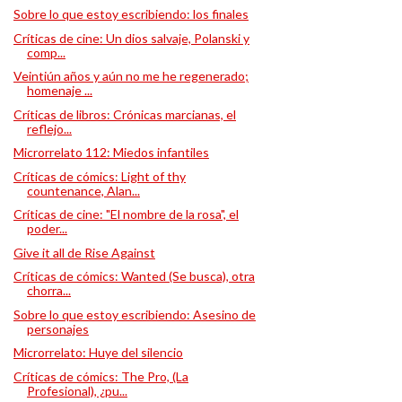
Sobre lo que estoy escribiendo: los finales
Críticas de cine: Un dios salvaje, Polanski y
comp...
Veintiún años y aún no me he regenerado;
homenaje ...
Críticas de libros: Crónicas marcianas, el
reflejo...
Microrrelato 112: Miedos infantiles
Críticas de cómics: Light of thy
countenance, Alan...
Críticas de cine: "El nombre de la rosa", el
poder...
Give it all de Rise Against
Críticas de cómics: Wanted (Se busca), otra
chorra...
Sobre lo que estoy escribiendo: Asesino de
personajes
Microrrelato: Huye del silencio
Críticas de cómics: The Pro, (La
Profesional), ¿pu...