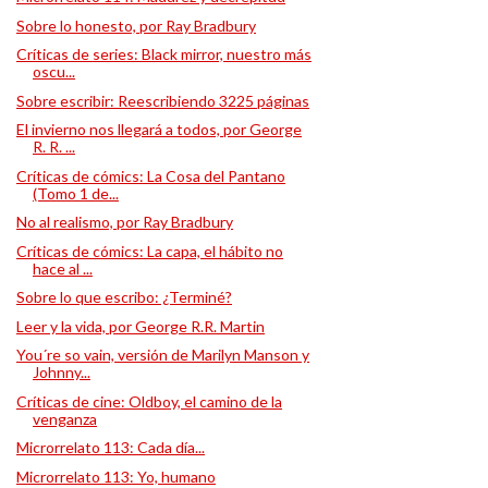
Sobre lo honesto, por Ray Bradbury
Críticas de series: Black mirror, nuestro más
oscu...
Sobre escribir: Reescribiendo 3225 páginas
El invierno nos llegará a todos, por George
R. R. ...
Críticas de cómics: La Cosa del Pantano
(Tomo 1 de...
No al realismo, por Ray Bradbury
Críticas de cómics: La capa, el hábito no
hace al ...
Sobre lo que escribo: ¿Terminé?
Leer y la vida, por George R.R. Martin
You´re so vain, versión de Marilyn Manson y
Johnny...
Críticas de cine: Oldboy, el camino de la
venganza
Microrrelato 113: Cada día...
Microrrelato 113: Yo, humano