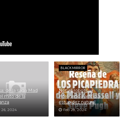
BLACK MIRROR
sa: de la saga Mad
Not all robots: la
el mito de la
inteligencia artificial y la
anza
estupidez natural
 26, 2024
Feb 28, 2024