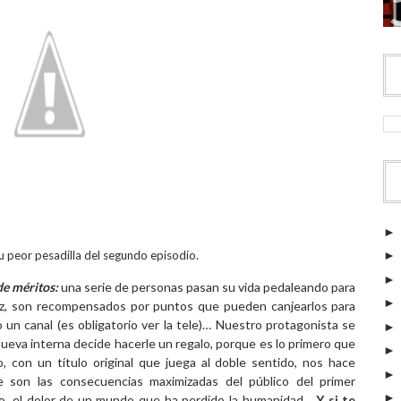
su peor pesadilla del segundo episodio.
de méritos:
una serie de personas pasan su vida pedaleando para
u vez, son recompensados por puntos que pueden canjearlos para
o un canal (es obligatorio ver la tele)… Nuestro protagonista se
ueva interna decide hacerle un regalo, porque es lo primero que
 con un título original que juega al doble sentido, nos hace
ue son las consecuencias maximizadas del público del primer
smo, el dolor de un mundo que ha perdido la humanidad…
Y si te