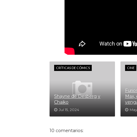
CRÍTICAS DE CÓMICS
CINE
Furio
Shayne de Desberg y
Max, 
Chaiko
veng
Jul 15, 2024
May
10 comentarios: