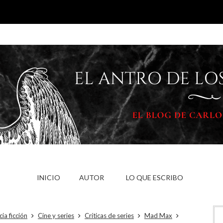
INICIO
AUTOR
LO QUE ESCRIBO
cia ficción
Cine y series
Críticas de series
Mad Max