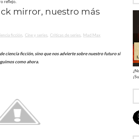
o reflejo.
lack mirror, nuestro más
iencia ficción
,
Cine y series
,
Críticas de series
,
Mad Max
de ciencia ficción, sino que nos advierte sobre nuestro futuro si
eguimos como ahora.
¿No
¡Su