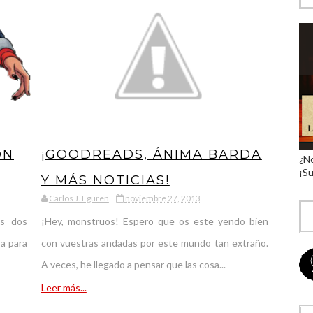
ON
¡GOODREADS, ÁNIMA BARDA
¿No
¡Su
Y MÁS NOTICIAS!
Carlos J. Eguren
noviembre 27, 2013
os dos
¡Hey, monstruos! Espero que os este yendo bien
ra para
con vuestras andadas por este mundo tan extraño.
A veces, he llegado a pensar que las cosa...
Leer más...