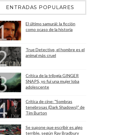
ENTRADAS POPULARES
El último samurái: la ficción
como ocaso de la historia
True Detective, el hombre es el
animal más cruel
Crítica de la trilogía GINGER
SNAPS, yo fui una mujer loba
adolescente
Crítica de cine: "Sombras
tenebrosas (Dark Shadows)" de
Tim Burton
Se supone que escribir es algo
terrible, según Ray Bradbury