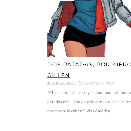
DOS PATADAS, POR KIER
GILLEN
Carlos J. Eguren
noviembre 29, 2013
“Chico, todavía estoy como para al men
patadas más. Una para llevarnos a casa. Y ot
arrancarte la cabeza” Miss América, ...