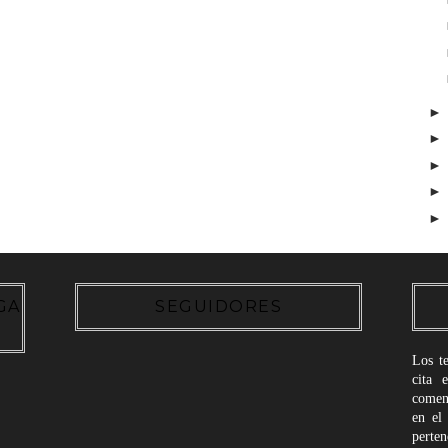
GA
SEGUIDORES
Los t
cita 
coment
en el
perte