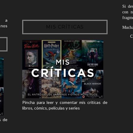
Si de
con n
fragme
 a
nos
MIS CRÍTICAS
Muchas
C
Pincha para leer y comentar mis críticas de
libros, cómics, películas y series
s de