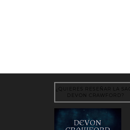
¿QUIERES RESEÑAR LA SA
DEVON CRAWFORD?