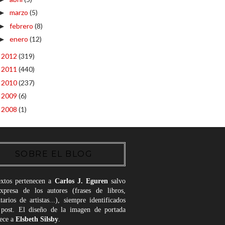
marzo
(5)
►
febrero
(8)
►
enero
(12)
►
2012
(319)
►
2011
(440)
►
2010
(237)
►
2009
(6)
►
2008
(1)
►
SOBRE EL BLOG
extos pertenecen a
Carlos J. Eguren
salvo
expresa de los autores (frases de libros,
arios de artistas...), siempre identificados
 post. El diseño de la imagen de portada
nece a
Elsbeth Silsby
.