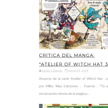
MANGA Y ANIME
CRÍTICA DEL MANGA:
"ATELIER OF WITCH HAT 3
Carlos J. Eguren
marzo 25, 2019
¿QUÉ SE ESCONDE TRAS 
Anuncio de la serie Atelier of Witch Hat , e
MAGIA?
por Milky Way Ediciones . Fuente . "Tú e
encarnación misma de la magia p...