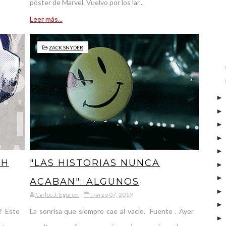
póster de Marvel. Vuelvo por los lar...
Leer más...
ZACK SNYDER
TH
"LAS HISTORIAS NUNCA
ACABAN": ALGUNOS
Carlos J. Eguren
marzo 07, 2019
PENSAMIENTOS POR EL
? Este
La sonrisa que siempre cae al vacío. Fuente . Ayer
DÉCIMO ANIVERSARIO DEL