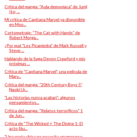
Crítica del manga: "Aula demoníaca" de Junji
Ito; ...
Mi crítica de Capitana Marvel ya disponible
en Moo...
Cortometraje: "The Cat with Hands" de
Robert Morga...
¿Por qué "Los Picapiedra" de Mark Russell y
Steve ...
Hablando de la Saga Devon Crawford y mis
próximas ...
Crítica de "Capitana Marvel", una película de
Marv...
Crítica del manga: "20th Century Boys 5",
Naoki Ur...
"Las historias nunca acaban": algunos
pensamientos...
Crítica del manga: "Relatos terroríficos" 1
de Jun...
Crítica de "The Wicked + The Divine 1: El
acto fáu...
"Una prota chica no necesita enamorarse