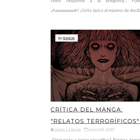
tomo responde a la pregunta... Fue
¡Aaaaaaaaaah! ¡Grito épico al máximo de decibe
TERROR
CRÍTICA DEL MANGA:
"RELATOS TERRORÍFICOS"
Carlos J. Eguren
marzo 06, 2019
DE JUNJI ITO, CÓMO
¿Dispuesto a tener pesadillas? Relatos terror