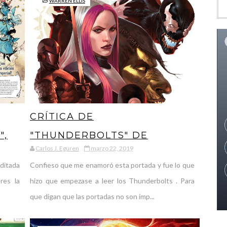
WARREN ELLIS
CRÍTICA DE
",
"THUNDERBOLTS" DE
Carlos J. Eguren
marzo 22, 2019
LA
WARREN ELLIS Y MIKE
ditada
Confieso que me enamoró esta portada y fue lo que
DEODATO, CUANDO LOS
res la
hizo que empezase a leer los Thunderbolts . Para
VILLANOS COMENZARON A
que digan que las portadas no son imp...
REINAR EN EL UNIVERSO