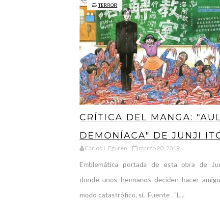
TERROR
CRÍTICA DEL MANGA: "AU
DEMONÍACA" DE JUNJI IT
Carlos J. Eguren
marzo 20, 2019
TE PIDO PERDÓN SI TE
Emblemática portada de esta obra de Jun
FUNDO LOS SESOS
donde unos hermanos deciden hacer amigos
modo catastrófico, sí. Fuente . "L...