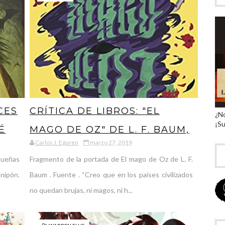
CES
CRÍTICA DE LIBROS: "EL
¿No
¡Su
É
MAGO DE OZ" DE L. F. BAUM,
Carlos J. Eguren
marzo 27, 2019
LA OSCURIDAD TRAS EL
queñas
Fragmento de la portada de El mago de Oz de L. F.
BRILLO DE LA CIUDAD
nipón.
Baum . Fuente . “Creo que en los países civilizados
ESMERALDA
no quedan brujas, ni magos, ni h...