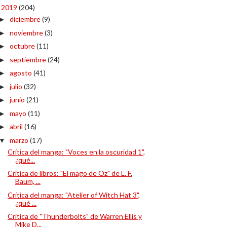
2019
(204)
▼
diciembre
(9)
►
noviembre
(3)
►
octubre
(11)
►
septiembre
(24)
►
agosto
(41)
►
julio
(32)
►
junio
(21)
►
mayo
(11)
►
abril
(16)
►
marzo
(17)
▼
Crítica del manga: "Voces en la oscuridad 1",
¿qué...
Crítica de libros: "El mago de Oz" de L. F.
Baum, ...
Crítica del manga: "Atelier of Witch Hat 3",
¿qué ...
Crítica de "Thunderbolts" de Warren Ellis y
Mike D...