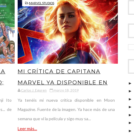
MARVEL
MARVEL STUDIOS
LA
MI CRÍTICA DE CAPITANA
O;
MARVEL YA DISPONIBLE EN
Carlos J. Eguren
marzo 18, 2019
MOON MAGAZINE: MÁS ALTO,
ji Ito
Ya tenéis mi nueva crítica disponible en Moon
MÁS FUERTE, MÁS RÁPIDO
... de
Magazine. Fuente de la imagen. Ya hace más de una
semana que vi la película y sigo muy sa...
Leer más...