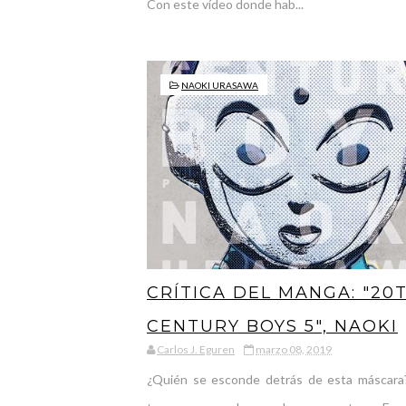
Con este vídeo donde hab...
NAOKI URASAWA
CRÍTICA DEL MANGA: "20
CENTURY BOYS 5", NAOKI
Carlos J. Eguren
marzo 08, 2019
URASAWA MÁS ALLÁ DEL
¿Quién se esconde detrás de esta máscara
BIEN Y DEL MAL