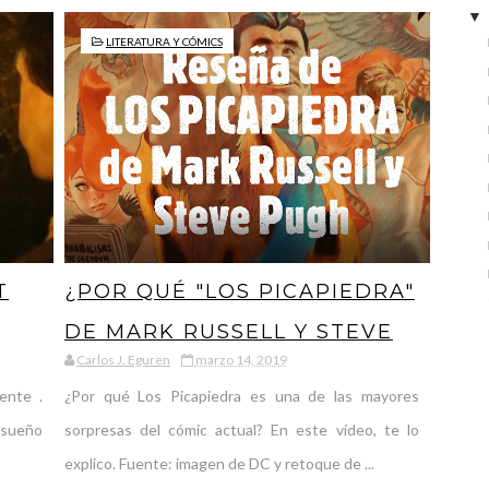
LITERATURA Y CÓMICS
T
¿POR QUÉ "LOS PICAPIEDRA"
DE MARK RUSSELL Y STEVE
Carlos J. Eguren
marzo 14, 2019
POUGH ES UNO DE LOS
ente .
¿Por qué Los Picapiedra es una de las mayores
MEJORES CÓMICS
 sueño
sorpresas del cómic actual? En este vídeo, te lo
ACTUALES?
explico. Fuente: imagen de DC y retoque de ...