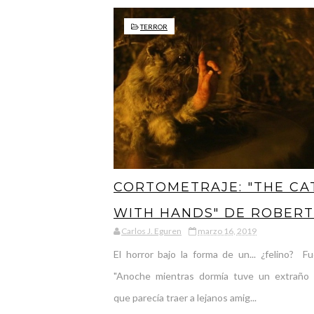
TERROR
CORTOMETRAJE: "THE CA
WITH HANDS" DE ROBERT
Carlos J. Eguren
marzo 16, 2019
MORGAN, PORQUE EL
El horror bajo la forma de un... ¿felino? Fu
HORROR BUSCA UNA
"Anoche mientras dormía tuve un extraño
FORMA...
que parecía traer a lejanos amig...