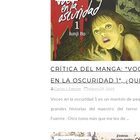
CRÍTICA DEL MANGA: "VO
EN LA OSCURIDAD 1", ¿QU
Carlos J. Eguren
marzo 29, 2019
HAY EN LA NEGRURA DE
Voces en la oscuridad 1 es un montón de pe
NUESTRAS ALMAS?
grandes historias del maestro del terror 
Fuente . Otro tomo más que me leo de ...