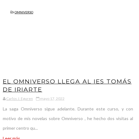
OMNIVERSO
EL OMNIVERSO LLEGA AL IES TOMÁS
DE IRIARTE
Carlos J. Eguren
mayo 17, 2022
La saga Omniverso sigue adelante. Durante este curso, y con
motivo de mis novelas sobre Omniverso , he hecho dos visitas al
primer centro qu...
Leer más...