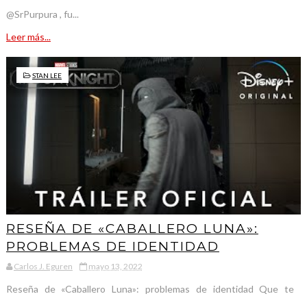
@SrPurpura , fu...
Leer más...
STAN LEE
RESEÑA DE «CABALLERO LUNA»:
PROBLEMAS DE IDENTIDAD
Carlos J. Eguren
mayo 13, 2022
Reseña de «Caballero Luna»: problemas de identidad Que te