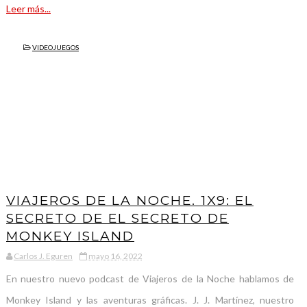
Leer más...
VIDEOJUEGOS
VIAJEROS DE LA NOCHE. 1X9: EL
SECRETO DE EL SECRETO DE
MONKEY ISLAND
Carlos J. Eguren
mayo 16, 2022
En nuestro nuevo podcast de Viajeros de la Noche hablamos de
Monkey Island y las aventuras gráficas. J. J. Martínez, nuestro