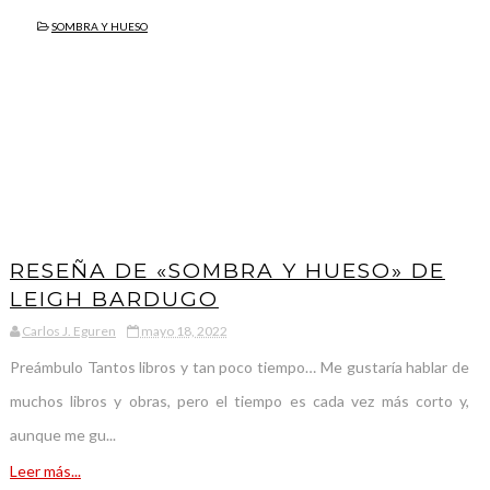
SOMBRA Y HUESO
RESEÑA DE «SOMBRA Y HUESO» DE
LEIGH BARDUGO
Carlos J. Eguren
mayo 18, 2022
Preámbulo Tantos libros y tan poco tiempo… Me gustaría hablar de
muchos libros y obras, pero el tiempo es cada vez más corto y,
aunque me gu...
Leer más...