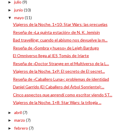
julio
(9)
►
junio
(10)
►
mayo
(11)
▼
Viajeros de la Noche. 1×10: Star Wars: las precuelas
Reseña de «La quinta estación» de N. K. Jemisin
Bad travelling: cuando el abismo nos devuelve la m...
Reseña de «Sombra y hueso» de Leigh Bardugo
El Omniverso llega al IES Tomás de Iriarte
Reseña de «Doctor Strange en el Multiverso de la L...
Viajeros de la Noche. 1x9: El secreto de El secret...
Reseña de «Caballero Luna»: problemas de identidad
Daniel Garrido (El Caballero del Árbol Sonriente):...
Cinco aspectos que aprendí como escritor viendo ST...
Viajeros de la Noche. 1×8: Star Wars: la trilogía ...
abril
(7)
►
marzo
(7)
►
febrero
(7)
►