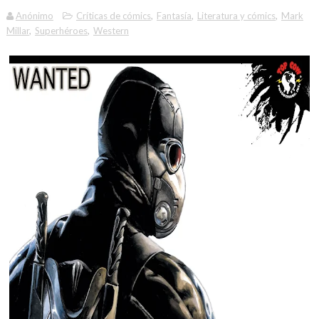
Anónimo
Críticas de cómics
,
Fantasía
,
Literatura y cómics
,
Mark
Millar
,
Superhéroes
,
Western