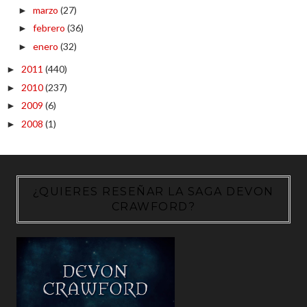
marzo
(27)
►
febrero
(36)
►
enero
(32)
►
2011
(440)
►
2010
(237)
►
2009
(6)
►
2008
(1)
►
¿QUIERES RESEÑAR LA SAGA DEVON
CRAWFORD?