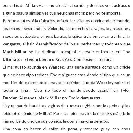
burradas de
Millar
. Es como si estás aburrido y decides ver
Jackass
o
alguna basura similar, ves tus neuronas morir, pero no te importa.
Porque aquí está la típica historia de los villanos dominando el mundo,
los malos asesinando y violando, las muertes salvajes, las alusiones
sexuales estúpidas, el gore barato, la típica traición cercana al final, la
venganza, el halo desmitificador de los superhéroes y todo eso que
Mark Millar
se ha dedicado a explotar desde entonces en
The
Ultimates
,
El viejo Logan
o
Kick Ass
. Con desigual fortuna.
El mal gusto abunda en
Wanted
, una serie alargada como un chicle
que se hace algo tediosa. Ese mal gusto está desde el tipo que es un
montón de excrementos hasta la opinión que da
Weasley
sobre el
lector al final. Oye, no todo el mundo puede escribir un
Tyler
Durden
. Al menos,
Mark Millar
no. Eso lo demuestra.
Hay un par de batallitas y giros de tuerca cogidos por los pelos. ¿Has
leído otro cómic de
Millar
? Pues también has leído este. Es más de lo
mismo. Leído uno de sus cómics, leídos la mayoría de ellos.
Una cosa es hacer el cafre sin parar y creerse guay con esos