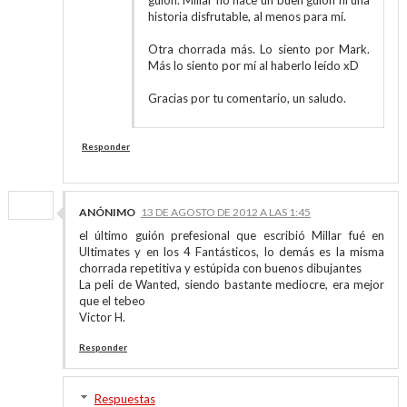
guion. Millar no hace un buen guion ni una
historia disfrutable, al menos para mí.
Otra chorrada más. Lo siento por Mark.
Más lo siento por mí al haberlo leído xD
Gracias por tu comentario, un saludo.
Responder
ANÓNIMO
13 DE AGOSTO DE 2012 A LAS 1:45
el último guión prefesional que escribió Millar fué en
Ultimates y en los 4 Fantásticos, lo demás es la misma
chorrada repetitiva y estúpida con buenos dibujantes
La peli de Wanted, siendo bastante mediocre, era mejor
que el tebeo
Victor H.
Responder
Respuestas