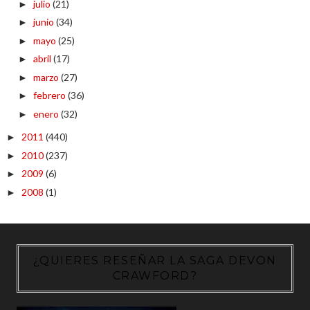
julio
(21)
►
junio
(34)
►
mayo
(25)
►
abril
(17)
►
marzo
(27)
►
febrero
(36)
►
enero
(32)
►
2011
(440)
►
2010
(237)
►
2009
(6)
►
2008
(1)
►
¿QUIERES RESEÑAR LA SAGA DEVON
CRAWFORD?