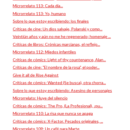
Microrrelato 113: Cada día...
Microrrelato 113: Yo, humano
Sobre lo que estoy escribiendo: los finales
Críticas de cine: Un dios salvaje, Polanski y comp...
Veintiún años y aún no me he regenerado; homenaje ...
Críticas de libros: Crónicas marcianas, el reflejo...
Microrrelato 112: Miedos infantiles
Críticas de cómics: Light of thy countenance, Alan...
Críticas de cine: "El nombre de la rosa", el poder...
Give it all de Rise Against
Críticas de cómics: Wanted (Se busca), otra chorra...
Sobre lo que estoy escribiendo: Asesino de personajes
Microrrelato: Huye del silencio
Críticas de cómics: The Pro, (La Profesional), ¿pu...
Microrrelato 110: La risa que nunca se apaga
Críticas de cómics: X-Factor. Pecados originales, ...
Microrrelato 109: Un café para Marte