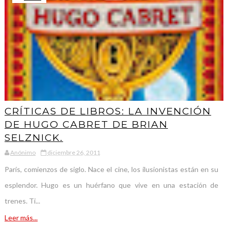
CRÍTICAS DE LIBROS: LA INVENCIÓN
DE HUGO CABRET DE BRIAN
SELZNICK.
Anónimo
diciembre 26, 2011
París, comienzos de siglo. Nace el cine, los ilusionistas están en su
esplendor. Hugo es un huérfano que vive en una estación de
trenes. Ti...
Leer más...