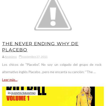
THE NEVER ENDING WHY DE
PLACEBO
Anónimo
noviembre 27, 2011
Los chicos de "Placebo". No soy un colgado del grupo de rock
alternativo inglés Placebo , pero me encanta su canción: “The ...
Leer más...
QUENTIN TARANTINO