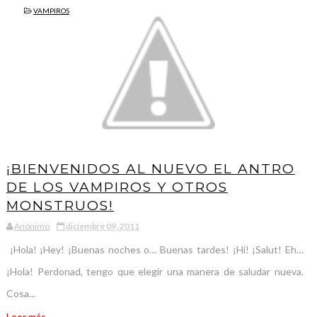
VAMPIROS
¡BIENVENIDOS AL NUEVO EL ANTRO
DE LOS VAMPIROS Y OTROS
MONSTRUOS!
Anónimo
diciembre 09, 2011
¡Hola! ¡Hey! ¡Buenas noches o… Buenas tardes! ¡Hi! ¡Salut! Eh…
¡Hola! Perdonad, tengo que elegir una manera de saludar nueva.
Cosa...
Leer más...