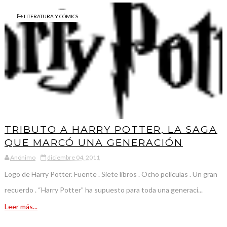
LITERATURA Y CÓMICS
TRIBUTO A HARRY POTTER, LA SAGA
QUE MARCÓ UNA GENERACIÓN
Anónimo
diciembre 04, 2011
Logo de Harry Potter. Fuente . Siete libros . Ocho películas . Un gran
recuerdo . “Harry Potter” ha supuesto para toda una generaci...
Leer más...