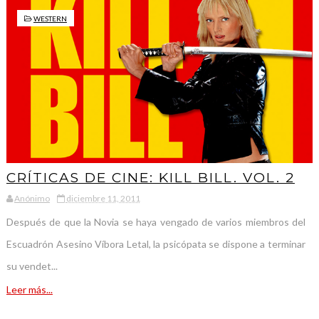
WESTERN
CRÍTICAS DE CINE: KILL BILL. VOL. 2
Anónimo
diciembre 11, 2011
Después de que la Novia se haya vengado de varios miembros del
Escuadrón Asesino Víbora Letal, la psicópata se dispone a terminar
su vendet...
Leer más...