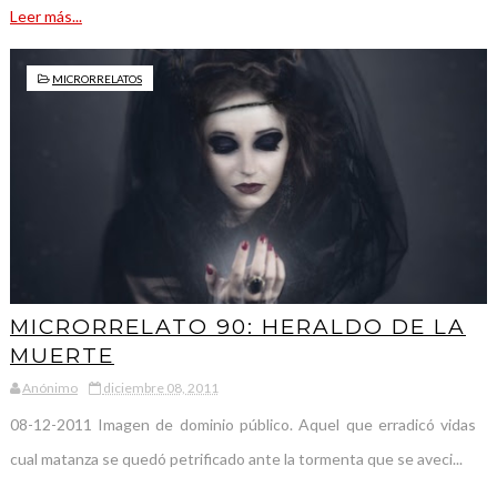
Leer más...
MICRORRELATOS
MICRORRELATO 90: HERALDO DE LA
MUERTE
Anónimo
diciembre 08, 2011
08-12-2011 Imagen de dominio público. Aquel que erradicó vidas
cual matanza se quedó petrificado ante la tormenta que se aveci...