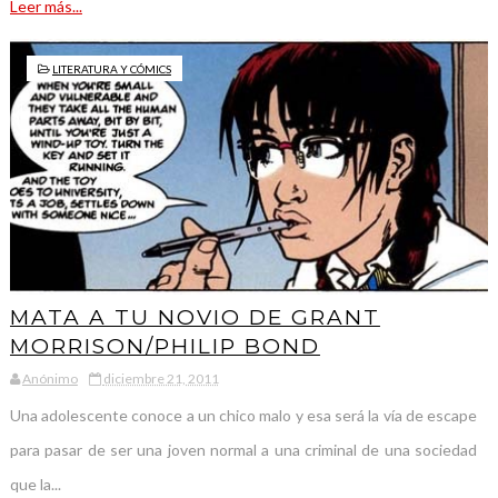
Leer más...
LITERATURA Y CÓMICS
MATA A TU NOVIO DE GRANT
MORRISON/PHILIP BOND
Anónimo
diciembre 21, 2011
Una adolescente conoce a un chico malo y esa será la vía de escape
para pasar de ser una joven normal a una criminal de una sociedad
que la...