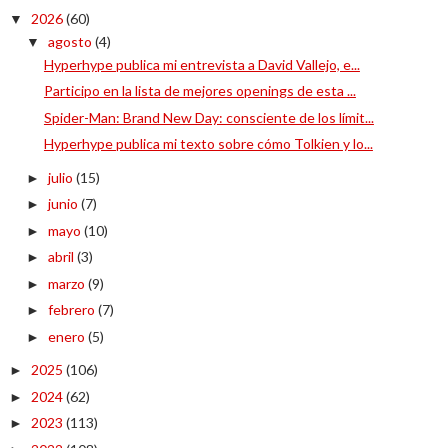
2026
(60)
▼
agosto
(4)
▼
Hyperhype publica mi entrevista a David Vallejo, e...
Participo en la lista de mejores openings de esta ...
Spider-Man: Brand New Day: consciente de los límit...
Hyperhype publica mi texto sobre cómo Tolkien y lo...
julio
(15)
►
junio
(7)
►
mayo
(10)
►
abril
(3)
►
marzo
(9)
►
febrero
(7)
►
enero
(5)
►
2025
(106)
►
2024
(62)
►
2023
(113)
►