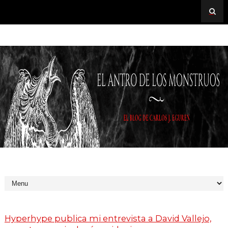
Hyperhype publica mi entrevista a David Vallejo,