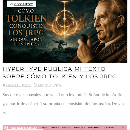
VIDEOJUEGOS
HYPERHYPE PUBLICA MI TEXTO
SOBRE CÓMO TOLKIEN Y LOS JRPG
Carlos J. Eguren
agosto 01, 2026
Soy de esos chavales que se criaron leyendo El Señor de los Anillos
y, a partir de ahí, creó su propia cosmovisión del fantástico. De vez
e...