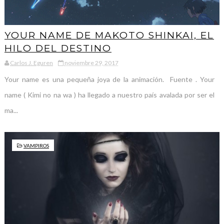
YOUR NAME DE MAKOTO SHINKAI, EL
HILO DEL DESTINO
Carlos J. Eguren
noviembre 29, 2017
Your name es una pequeña joya de la animación. Fuente . Your
name ( Kimi no na wa ) ha llegado a nuestro país avalada por ser el
ma...
VAMPIROS