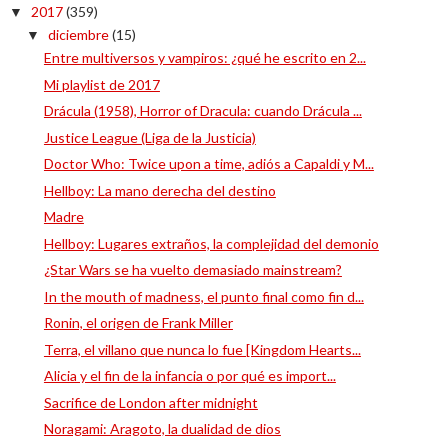
2017
(359)
▼
diciembre
(15)
▼
Entre multiversos y vampiros: ¿qué he escrito en 2...
Mi playlist de 2017
Drácula (1958), Horror of Dracula: cuando Drácula ...
Justice League (Liga de la Justicia)
Doctor Who: Twice upon a time, adiós a Capaldi y M...
Hellboy: La mano derecha del destino
Madre
Hellboy: Lugares extraños, la complejidad del demonio
¿Star Wars se ha vuelto demasiado mainstream?
In the mouth of madness, el punto final como fin d...
Ronin, el origen de Frank Miller
Terra, el villano que nunca lo fue [Kingdom Hearts...
Alicia y el fin de la infancia o por qué es import...
Sacrifice de London after midnight
Noragami: Aragoto, la dualidad de dios