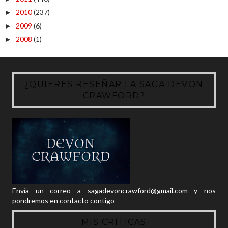
2010
(237)
►
2009
(6)
►
2008
(1)
►
¿QUIERES RESEÑAR LA SAGA DEVON
CRAWFORD?
Envía un correo a sagadevoncrawford@gmail.com y nos
pondremos en contacto contigo
MIS CRÍTICAS