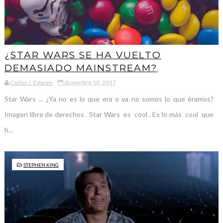
¿STAR WARS SE HA VUELTO
DEMASIADO MAINSTREAM?
Carlos J. Eguren
diciembre 10, 2017
Star Wars ... ¿Ya no es lo que era o ya no somos lo que éramos?
Imagen libre de derechos . Star Wars es cool . Es lo más cool que
h...
STEPHEN KING