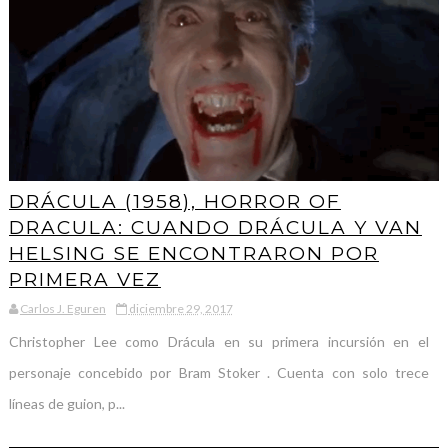
DRÁCULA (1958), HORROR OF
DRACULA: CUANDO DRÁCULA Y VAN
HELSING SE ENCONTRARON POR
PRIMERA VEZ
Carlos J. Eguren
diciembre 29, 2017
Christopher Lee como Drácula en su primera incursión en el
personaje concebido por Bram Stoker . Cuenta con solo trece
líneas de guion, p...