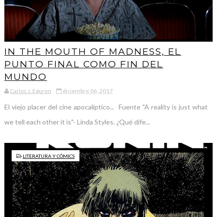
IN THE MOUTH OF MADNESS, EL
PUNTO FINAL COMO FIN DEL
MUNDO
Carlos J. Eguren
diciembre 06, 2017
El viejo placer del cine apocalíptico... Fuente "A reality is just what
we tell each other it is"- Linda Styles. ¿Qué dife...
LITERATURA Y CÓMICS