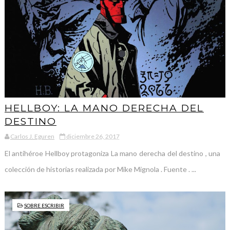
HELLBOY: LA MANO DERECHA DEL
DESTINO
Carlos J. Eguren
diciembre 26, 2017
El antihéroe Hellboy protagoniza La mano derecha del destino , una
colección de historias realizada por Mike Mignola . Fuente . ...
SOBRE ESCRIBIR