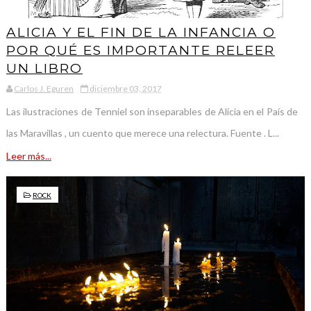
ALICIA Y EL FIN DE LA INFANCIA O
POR QUÉ ES IMPORTANTE RELEER
UN LIBRO
Carlos J. Eguren
diciembre 03, 2017
Las ilustraciones de Tenniel son inseparables de Alicia en el País de
las Maravillas , un cuento que merece una relectura. Fuente . L...
Leer más...
ROCK