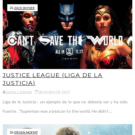
ZACK SNYDER
JUSTICE LEAGUE (LIGA DE LA
JUSTICIA)
Carlos J. Eguren
diciembre 28, 2017
Liga de la Justicia : un ejemplo de lo que no debería ser y ha sido.
Fuente . "Superman was a beacon to the world. He didn't ...
STEVEN MOFFAT