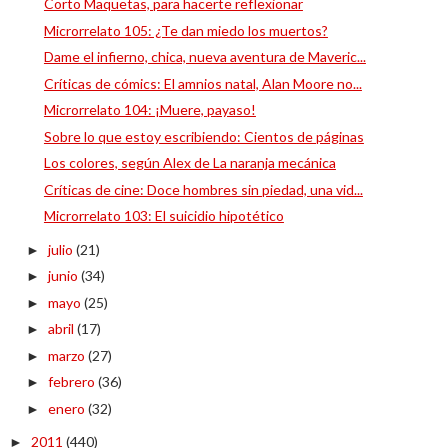
Corto Maquetas, para hacerte reflexionar
Microrrelato 105: ¿Te dan miedo los muertos?
Dame el infierno, chica, nueva aventura de Maveric...
Críticas de cómics: El amnios natal, Alan Moore no...
Microrrelato 104: ¡Muere, payaso!
Sobre lo que estoy escribiendo: Cientos de páginas
Los colores, según Alex de La naranja mecánica
Críticas de cine: Doce hombres sin piedad, una vid...
Microrrelato 103: El suicidio hipotético
julio
(21)
►
junio
(34)
►
mayo
(25)
►
abril
(17)
►
marzo
(27)
►
febrero
(36)
►
enero
(32)
►
2011
(440)
►