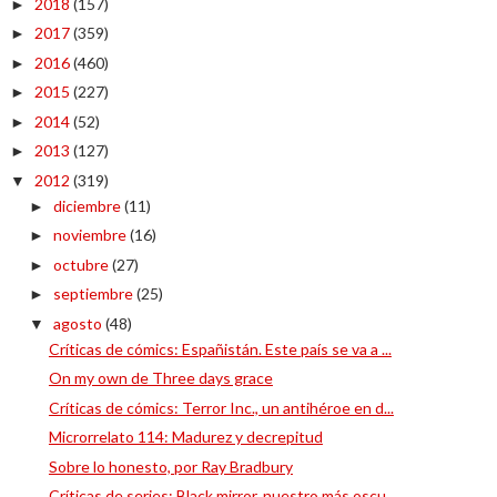
2018
(157)
►
2017
(359)
►
2016
(460)
►
2015
(227)
►
2014
(52)
►
2013
(127)
►
2012
(319)
▼
diciembre
(11)
►
noviembre
(16)
►
octubre
(27)
►
septiembre
(25)
►
agosto
(48)
▼
Críticas de cómics: Españistán. Este país se va a ...
On my own de Three days grace
Críticas de cómics: Terror Inc., un antihéroe en d...
Microrrelato 114: Madurez y decrepitud
Sobre lo honesto, por Ray Bradbury
Críticas de series: Black mirror, nuestro más oscu...