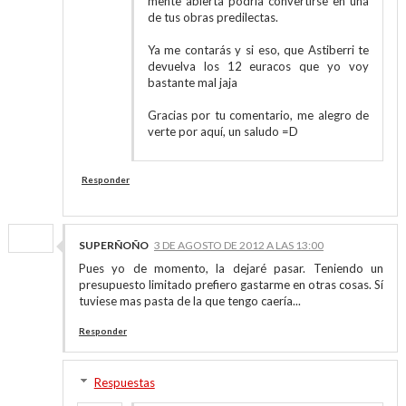
mente abierta podría convertirse en una
de tus obras predilectas.
Ya me contarás y si eso, que Astiberri te
devuelva los 12 euracos que yo voy
bastante mal jaja
Gracias por tu comentario, me alegro de
verte por aquí, un saludo =D
Responder
SUPERÑOÑO
3 DE AGOSTO DE 2012 A LAS 13:00
Pues yo de momento, la dejaré pasar. Teniendo un
presupuesto limitado prefiero gastarme en otras cosas. Sí
tuviese mas pasta de la que tengo caería...
Responder
Respuestas