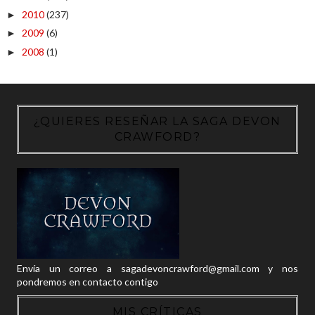
2010
(237)
►
2009
(6)
►
2008
(1)
►
¿QUIERES RESEÑAR LA SAGA DEVON
CRAWFORD?
Envía un correo a sagadevoncrawford@gmail.com y nos
pondremos en contacto contigo
MIS CRÍTICAS