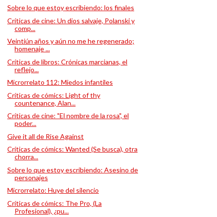
Sobre lo que estoy escribiendo: los finales
Críticas de cine: Un dios salvaje, Polanski y
comp...
Veintiún años y aún no me he regenerado;
homenaje ...
Críticas de libros: Crónicas marcianas, el
reflejo...
Microrrelato 112: Miedos infantiles
Críticas de cómics: Light of thy
countenance, Alan...
Críticas de cine: "El nombre de la rosa", el
poder...
Give it all de Rise Against
Críticas de cómics: Wanted (Se busca), otra
chorra...
Sobre lo que estoy escribiendo: Asesino de
personajes
Microrrelato: Huye del silencio
Críticas de cómics: The Pro, (La
Profesional), ¿pu...