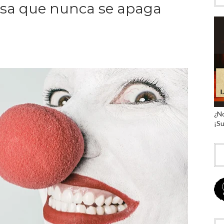
 risa que nunca se apaga
¿No
¡Su