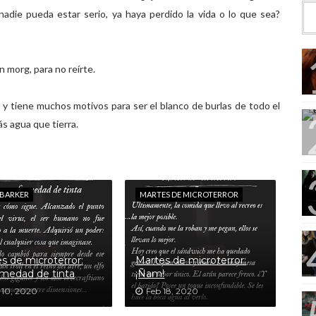
die pueda estar serio, ya haya perdido la vida o lo que sea?
n morg, para no reírte.
ra y tiene muchos motivos para ser el blanco de burlas de todo el
ás agua que tierra.
 BARKER
MARTES DE MICROTERROR
s de microterror:
Martes de microterror:
medad de tinta
¡Ñam!
 10, 2020
Feb 18, 2020