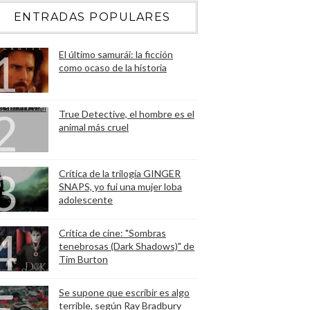
ENTRADAS POPULARES
El último samurái: la ficción
como ocaso de la historia
True Detective, el hombre es el
animal más cruel
Crítica de la trilogía GINGER
SNAPS, yo fui una mujer loba
adolescente
Crítica de cine: "Sombras
tenebrosas (Dark Shadows)" de
Tim Burton
Se supone que escribir es algo
terrible, según Ray Bradbury