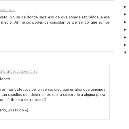
LAS 18:12
elato. No sé de donde saca eso de que somos estúpidos...a esa
 en medio. Al menos podemos consolarnos pensando que somos
TO DE 2012 A LAS 12:39
 Mortal
eres más patéticos del universo, creo que es algo que tenemos
 tan capullos que deberíamos salir a celebrarlo a alguna plaza
opa futbolera se tratase xD
rio, un saludo =)