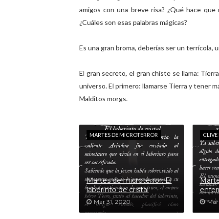
amigos con una breve risa? ¿Qué hace que na
¿Cuáles son esas palabras mágicas?
Es una gran broma, deberías ser un terrícola, u
El gran secreto, el gran chiste se llama: Tier
universo. El primero: llamarse Tierra y tener m
Malditos morgs.
MARTES DE MICROTERROR
CLIVE
Martes de microterror: El
Marte
laberinto de cristal
enfer
Mar 31, 2020
Mar