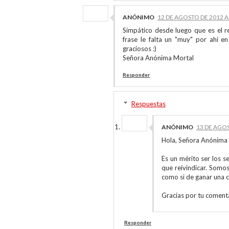
ANÓNIMO
12 DE AGOSTO DE 2012 A 
Simpático desde luego que es el r
frase le falta un "muy" por ahí
graciosos :)
Señora Anónima Mortal
Responder
Respuestas
ANÓNIMO
13 DE AGOS
Hola, Señora Anónima
Es un mérito ser los s
que reivindicar. Somos
como si de ganar una c
Gracias por tu comenta
Responder