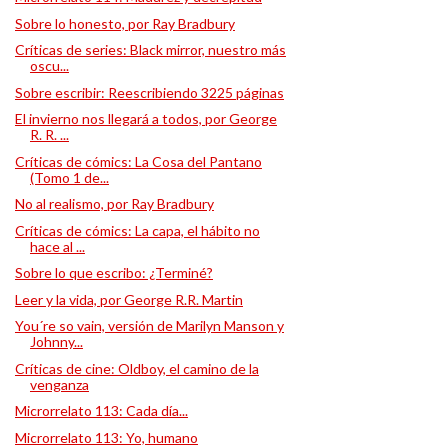
Sobre lo honesto, por Ray Bradbury
Críticas de series: Black mirror, nuestro más
oscu...
Sobre escribir: Reescribiendo 3225 páginas
El invierno nos llegará a todos, por George
R. R. ...
Críticas de cómics: La Cosa del Pantano
(Tomo 1 de...
No al realismo, por Ray Bradbury
Críticas de cómics: La capa, el hábito no
hace al ...
Sobre lo que escribo: ¿Terminé?
Leer y la vida, por George R.R. Martin
You´re so vain, versión de Marilyn Manson y
Johnny...
Críticas de cine: Oldboy, el camino de la
venganza
Microrrelato 113: Cada día...
Microrrelato 113: Yo, humano