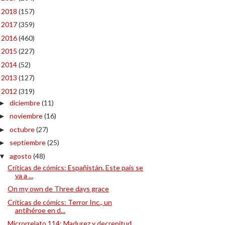
2018
(157)
►
2017
(359)
►
2016
(460)
►
2015
(227)
►
2014
(52)
►
2013
(127)
►
2012
(319)
▼
diciembre
(11)
►
noviembre
(16)
►
octubre
(27)
►
septiembre
(25)
►
agosto
(48)
▼
Críticas de cómics: Españistán. Este país se
va a ...
On my own de Three days grace
Críticas de cómics: Terror Inc., un
antihéroe en d...
Microrrelato 114: Madurez y decrepitud