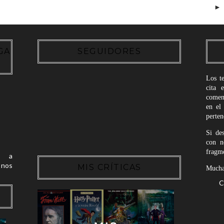
GA
SEGUIDORES
Los t
cita 
coment
en el
perte
Si de
con n
fragme
 a
nos
MIS CRÍTICAS
Muchas
C