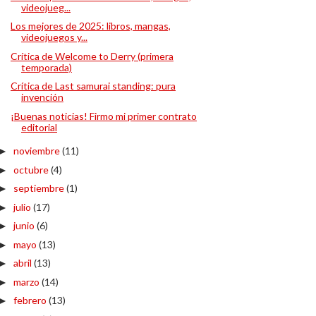
videojueg...
Los mejores de 2025: libros, mangas,
videojuegos y...
Crítica de Welcome to Derry (primera
temporada)
Crítica de Last samurai standing: pura
invención
¡Buenas noticias! Firmo mi primer contrato
editorial
noviembre
(11)
►
octubre
(4)
►
septiembre
(1)
►
julio
(17)
►
junio
(6)
►
mayo
(13)
►
abril
(13)
►
marzo
(14)
►
febrero
(13)
►