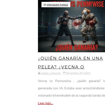
STRANGER THINGS
¿QUIÉN GANARÍA EN UNA
PELEA? ¿VECNA O
Carlos J. Eguren
diciembre 29, 2025
PENNYWISE?
Vecna vs Pennywise , ¿quién ganaría? 
generada con IA. Estaba ayer arrastrándome 
visionado interminable de la segunda tanda de 
Leer más...