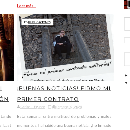
Leer más...
PUBLICACIONES
I
¡BUENAS NOTICIAS! FIRMO MI
IÓN
PRIMER CONTRATO
Carlos J. Eguren
diciembre 07, 2025
EDITORIAL
rtando
Esta semana, entre multitud de problemas y malos
e Last
momentos, ha habido una buena noticia: ¡he firmado