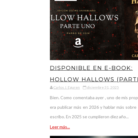
DISPONIBLE EN E-BOOK:
HOLLOW HALLOWS (PART
Carlos J. Eguren
diciembre 31, 2025
1), VERSIÓN DÉCIMO
Bien. Como comentaba ayer , uno de mis prop
ANIVERSARIO
era publicar más en 2026 y hablar más sobre 
escribo. En 2025 se cumplieron diez año...
Leer más...