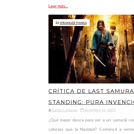
Leer más...
STRANGER THINGS
CRÍTICA DE LAST SAMURA
STANDING: PURA INVENC
Carlos J. Eguren
diciembre 13, 2025
¿Qué mejor época para ver a un samurái co
cabezas que la Navidad? Comencé a verm