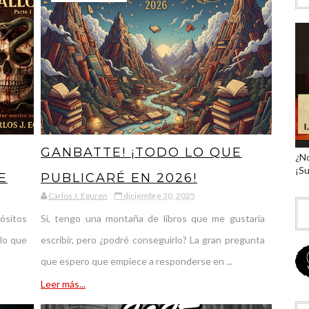
GANBATTE! ¡TODO LO QUE
¿No
¡Su
E
PUBLICARÉ EN 2026!
Carlos J. Eguren
diciembre 30, 2025
ósitos
Sí, tengo una montaña de libros que me gustaría
lo que
escribir, pero ¿podré conseguirlo? La gran pregunta
que espero que empiece a responderse en ...
Leer más...