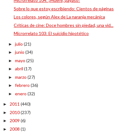
Microrrelato 104: ¡Muere, payaso!
Sobre lo que estoy escribiendo: Cientos de páginas
Los colores, según Alex de La naranja mecánica
Críticas de cine: Doce hombres sin piedad, una vid...
Microrrelato 103: El suicidio hipotético
julio
(21)
►
junio
(34)
►
mayo
(25)
►
abril
(17)
►
marzo
(27)
►
febrero
(36)
►
enero
(32)
►
2011
(440)
►
2010
(237)
►
2009
(6)
►
2008
(1)
►