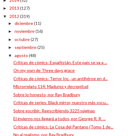
2014
(52)
►
2013
(127)
►
2012
(319)
▼
diciembre
(11)
►
noviembre
(16)
►
octubre
(27)
►
septiembre
(25)
►
agosto
(48)
▼
Críticas de cómics: Españistán. Este país se va a ...
On my own de Three days grace
Críticas de cómics: Terror Inc., un antihéroe en d...
Microrrelato 114: Madurez y decrepitud
Sobre lo honesto, por Ray Bradbury
Críticas de series: Black mirror, nuestro más oscu...
Sobre escribir: Reescribiendo 3225 páginas
El invierno nos llegará a todos, por George R. R. ...
Críticas de cómics: La Cosa del Pantano (Tomo 1 de...
No al realismo, por Ray Bradbury