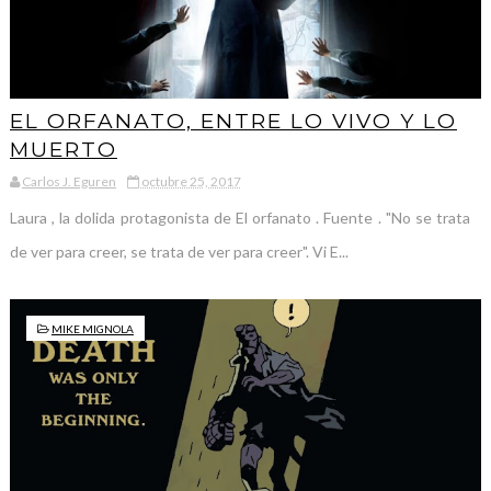
EL ORFANATO, ENTRE LO VIVO Y LO
MUERTO
Carlos J. Eguren
octubre 25, 2017
Laura , la dolida protagonista de El orfanato . Fuente . "No se trata
de ver para creer, se trata de ver para creer". Vi E...
MIKE MIGNOLA