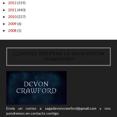
2012
(319)
►
2011
(440)
►
2010
(237)
►
2009
(6)
►
2008
(1)
►
¿QUIERES RESEÑAR LA SAGA DEVON
CRAWFORD?
Envía un correo a sagadevoncrawford@gmail.com y nos
pondremos en contacto contigo