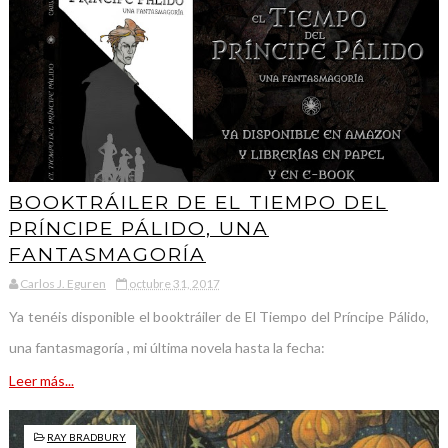
BOOKTRÁILER DE EL TIEMPO DEL
PRÍNCIPE PÁLIDO, UNA
FANTASMAGORÍA
Carlos J. Eguren
octubre 31, 2017
Ya tenéis disponible el booktráiler de El Tiempo del Príncipe Pálido,
una fantasmagoría , mi última novela hasta la fecha:
Leer más...
RAY BRADBURY