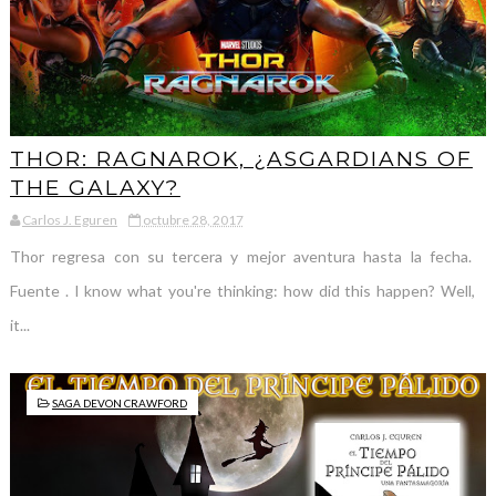
THOR: RAGNAROK, ¿ASGARDIANS OF
THE GALAXY?
Carlos J. Eguren
octubre 28, 2017
Thor regresa con su tercera y mejor aventura hasta la fecha.
Fuente . I know what you're thinking: how did this happen? Well,
it...
SAGA DEVON CRAWFORD