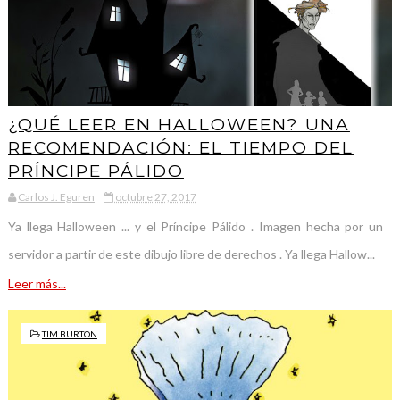
¿QUÉ LEER EN HALLOWEEN? UNA
RECOMENDACIÓN: EL TIEMPO DEL
PRÍNCIPE PÁLIDO
Carlos J. Eguren
octubre 27, 2017
Ya llega Halloween ... y el Príncipe Pálido . Imagen hecha por un
servidor a partir de este dibujo libre de derechos . Ya llega Hallow...
Leer más...
TIM BURTON