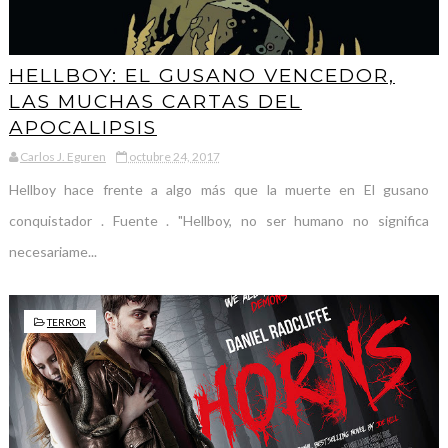
HELLBOY: EL GUSANO VENCEDOR,
LAS MUCHAS CARTAS DEL
APOCALIPSIS
Carlos J. Eguren
octubre 24, 2017
Hellboy hace frente a algo más que la muerte en El gusano
conquistador . Fuente . "Hellboy, no ser humano no significa
necesariame...
TERROR