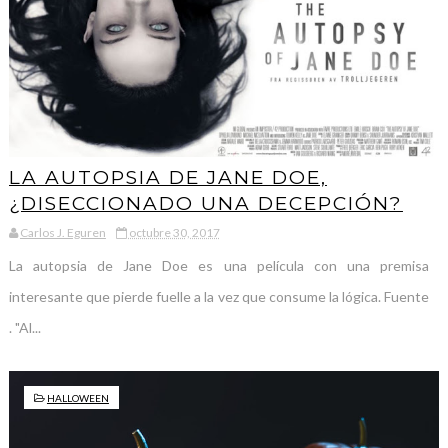
LA AUTOPSIA DE JANE DOE,
¿DISECCIONADO UNA DECEPCIÓN?
Carlos J. Eguren
octubre 30, 2017
La autopsia de Jane Doe es una película con una premisa
interesante que pierde fuelle a la vez que consume la lógica. Fuente
. "Al...
HALLOWEEN