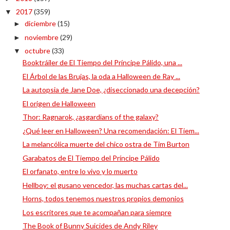
2017
(359)
▼
diciembre
(15)
►
noviembre
(29)
►
octubre
(33)
▼
Booktráiler de El Tiempo del Príncipe Pálido, una ...
El Árbol de las Brujas, la oda a Halloween de Ray ...
La autopsia de Jane Doe, ¿diseccionado una decepción?
El origen de Halloween
Thor: Ragnarok, ¿asgardians of the galaxy?
¿Qué leer en Halloween? Una recomendación: El Tiem...
La melancólica muerte del chico ostra de Tim Burton
Garabatos de El Tiempo del Príncipe Pálido
El orfanato, entre lo vivo y lo muerto
Hellboy: el gusano vencedor, las muchas cartas del...
Horns, todos tenemos nuestros propios demonios
Los escritores que te acompañan para siempre
The Book of Bunny Suicides de Andy Riley