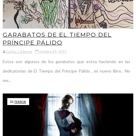
GARABATOS DE EL TIEMPO DEL
PRÍNCIPE PÁLIDO
Carlos J. Eguren
octubre 25, 2017
Estos son algunos de los garabatos que estoy haciendo en las
dedicatorias de El Tiempo del Príncipe Pálido , mi nuevo libro. No
me...
TERROR