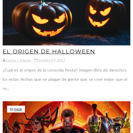
EL ORIGEN DE HALLOWEEN
Carlos J. Eguren
octubre 29, 2017
¿Cuál es el origen de la conocida fiesta? Imagen libre de derechos.
En estas fechas que se plagan de gente que se cree mejor que el
re...
THOR