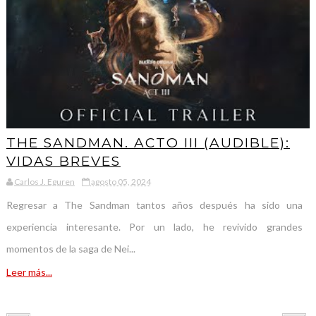
THE SANDMAN. ACTO III (AUDIBLE):
VIDAS BREVES
Carlos J. Eguren
agosto 05, 2024
Regresar a The Sandman tantos años después ha sido una
experiencia interesante. Por un lado, he revivido grandes
momentos de la saga de Nei...
Leer más...