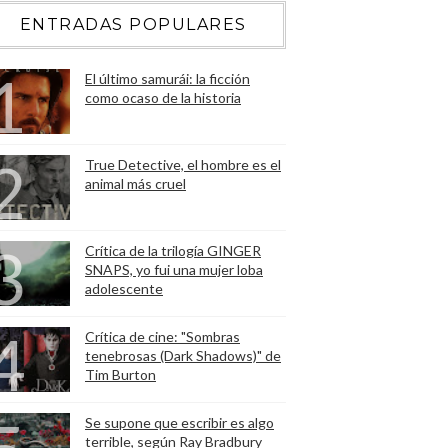
ENTRADAS POPULARES
El último samurái: la ficción
como ocaso de la historia
True Detective, el hombre es el
animal más cruel
Crítica de la trilogía GINGER
SNAPS, yo fui una mujer loba
adolescente
Crítica de cine: "Sombras
tenebrosas (Dark Shadows)" de
Tim Burton
Se supone que escribir es algo
terrible, según Ray Bradbury