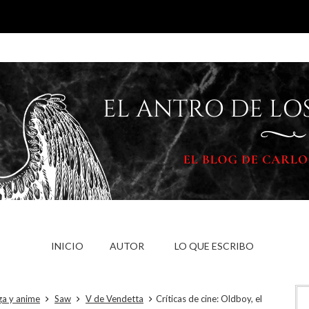
INICIO
AUTOR
LO QUE ESCRIBO
a y anime
Saw
V de Vendetta
Críticas de cine: Oldboy, el