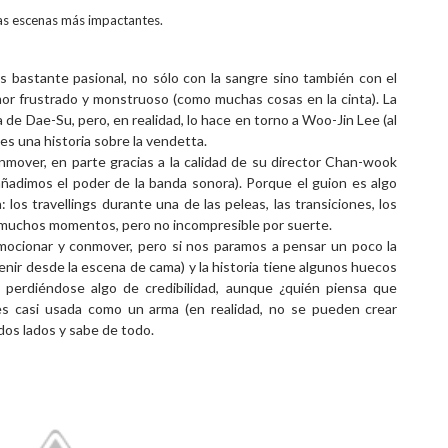
as escenas más impactantes.
es bastante pasional, no sólo con la sangre sino también con el
r frustrado y monstruoso (como muchas cosas en la cinta). La
a de Dae-Su, pero, en realidad, lo hace en torno a Woo-Jin Lee (al
 es una historia sobre la vendetta.
mover, en parte gracias a la calidad de su director Chan-wook
(añadimos el poder de la banda sonora).
Porque el guion es algo
los travellings durante una de las peleas, las transiciones, los
en muchos momentos, pero no incompresible por suerte.
emocionar y conmover, pero si nos paramos a pensar un poco la
enir desde la escena de cama) y la historia tiene algunos huecos
 perdiéndose algo de credibilidad, aunque ¿quién piensa que
 es casi usada como un arma (en realidad, no se pueden crear
odos lados y sabe de todo.