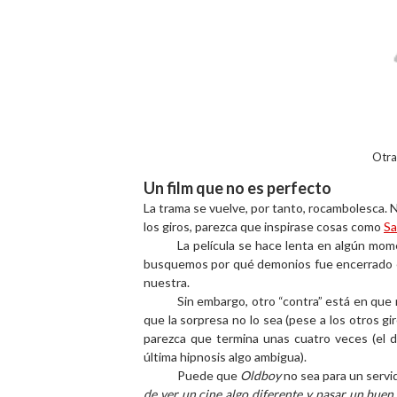
Otra
Un film que no es perfecto
La trama se vuelve, por tanto, rocambolesca. N
los giros, parezca que inspirase cosas como
S
La película se hace lenta en algún mo
busquemos por qué demonios fue encerrado el
nuestra.
Sin embargo, otro “contra” está en que 
que la sorpresa no lo sea (pese a los otros gi
parezca que termina unas cuatro veces (el de
última hipnosis algo ambigua).
Puede que
Oldboy
no sea para un servid
de ver un cine algo diferente y pasar un bue