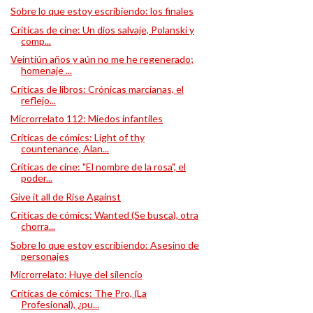
Sobre lo que estoy escribiendo: los finales
Críticas de cine: Un dios salvaje, Polanski y
comp...
Veintiún años y aún no me he regenerado;
homenaje ...
Críticas de libros: Crónicas marcianas, el
reflejo...
Microrrelato 112: Miedos infantiles
Críticas de cómics: Light of thy
countenance, Alan...
Críticas de cine: "El nombre de la rosa", el
poder...
Give it all de Rise Against
Críticas de cómics: Wanted (Se busca), otra
chorra...
Sobre lo que estoy escribiendo: Asesino de
personajes
Microrrelato: Huye del silencio
Críticas de cómics: The Pro, (La
Profesional), ¿pu...