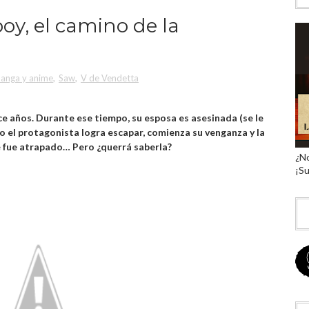
boy, el camino de la
anga y anime
,
Saw
,
V de Vendetta
 años. Durante ese tiempo, su esposa es asesinada (se le
do el protagonista logra escapar, comienza su venganza y la
 fue atrapado… Pero ¿querrá saberla?
¿No
¡Su