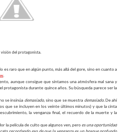
 visión del protagonista.
o es raro que en algún punto, más allá del gore, sino en cuanto a
aw
.
mento, aunque consigue que sintamos una atmósfera mal sana y
 protagonista durante quince años. Su búsqueda parece ser la
no se insinúa
demasiado
, sino que se muestra
demasiado
. De ahí
ros que se incluyen en los veinte últimos minutos) y que la cinta
scubrimiento, la venganza final, el recuerdo de la muerte y la
or la película de culto que algunos ven, pero
es una oportunidad
n rato recordando eso de que la venganza es un bosque profundo