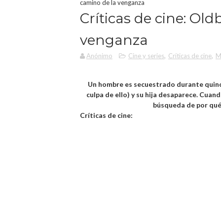
camino de la venganza
Críticas de cine: Old
venganza
Anónimo
Cine y series
,
Críticas de cine
,
M
Un hombre es secuestrado durante quince
culpa de ello) y su hija desaparece. Cuan
búsqueda de por qué
Críticas de cine: