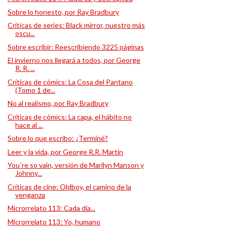
Sobre lo honesto, por Ray Bradbury
Críticas de series: Black mirror, nuestro más
oscu...
Sobre escribir: Reescribiendo 3225 páginas
El invierno nos llegará a todos, por George
R. R. ...
Críticas de cómics: La Cosa del Pantano
(Tomo 1 de...
No al realismo, por Ray Bradbury
Críticas de cómics: La capa, el hábito no
hace al ...
Sobre lo que escribo: ¿Terminé?
Leer y la vida, por George R.R. Martin
You´re so vain, versión de Marilyn Manson y
Johnny...
Críticas de cine: Oldboy, el camino de la
venganza
Microrrelato 113: Cada día...
Microrrelato 113: Yo, humano