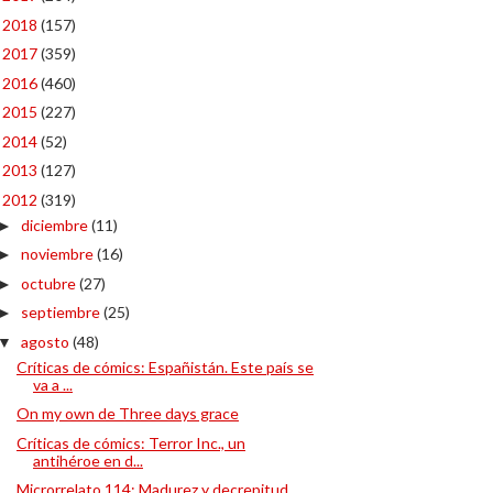
2018
(157)
►
2017
(359)
►
2016
(460)
►
2015
(227)
►
2014
(52)
►
2013
(127)
►
2012
(319)
▼
diciembre
(11)
►
noviembre
(16)
►
octubre
(27)
►
septiembre
(25)
►
agosto
(48)
▼
Críticas de cómics: Españistán. Este país se
va a ...
On my own de Three days grace
Críticas de cómics: Terror Inc., un
antihéroe en d...
Microrrelato 114: Madurez y decrepitud