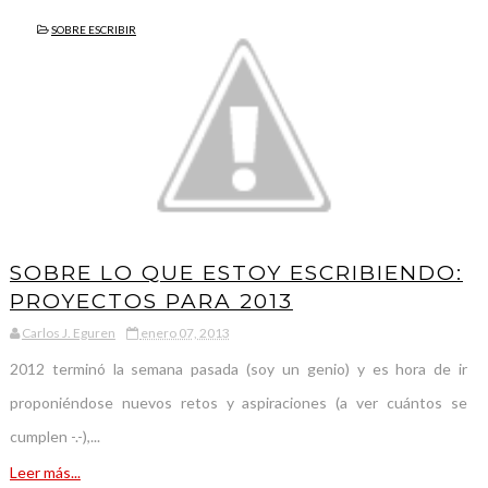
SOBRE ESCRIBIR
SOBRE LO QUE ESTOY ESCRIBIENDO:
PROYECTOS PARA 2013
Carlos J. Eguren
enero 07, 2013
2012 terminó la semana pasada (soy un genio) y es hora de ir
proponiéndose nuevos retos y aspiraciones (a ver cuántos se
cumplen -.-),...
Leer más...