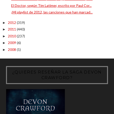
El Doctor, según Tim Latimer, escrito por Paul Cor...
¡Mi playlist de 2012, las canciones que han marcad...
2012
(319)
►
2011
(440)
►
2010
(237)
►
2009
(6)
►
2008
(1)
►
¿QUIERES RESEÑAR LA SAGA DEVON
CRAWFORD?