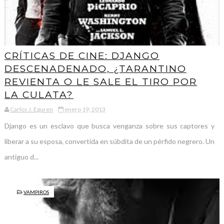
CRÍTICAS DE CINE: DJANGO
DESCENADENADO, ¿TARANTINO
REVIENTA O LE SALE EL TIRO POR
LA CULATA?
Carlos J. Eguren
enero 19, 2013
Django es un esclavo que busca venganza sobre sus captores y
liberar a su esposa, convertida en súbdita de un pérfido negrero. Un
antiguo d...
VAMPIROS