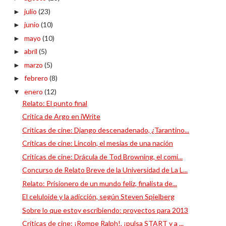
julio
(23)
►
junio
(10)
►
mayo
(10)
►
abril
(5)
►
marzo
(5)
►
febrero
(8)
►
enero
(12)
▼
Relato: El punto final
Crítica de Argo en iWrite
Críticas de cine: Django descenadenado, ¿Tarantino...
Críticas de cine: Lincoln, el mesías de una nación
Críticas de cine: Drácula de Tod Browning, el comi...
Concurso de Relato Breve de la Universidad de La L...
Relato: Prisionero de un mundo feliz, finalista de...
El celuloide y la adicción, según Steven Spielberg
Sobre lo que estoy escribiendo: proyectos para 2013
Críticas de cine: ¡Rompe Ralph!, ¡pulsa START y a ...