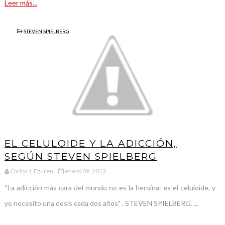
Leer más...
STEVEN SPIELBERG
EL CELULOIDE Y LA ADICCIÓN,
SEGÚN STEVEN SPIELBERG
Carlos J. Eguren
enero 09, 2013
“La adicción más cara del mundo no es la heroína: es el celuloide, y
yo necesito una dosis cada dos años" . STEVEN SPIELBERG. ...