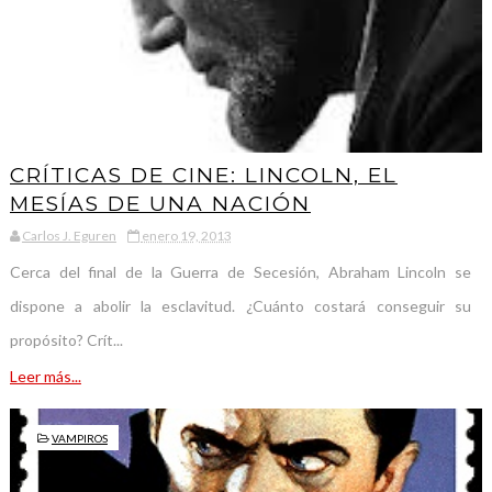
CRÍTICAS DE CINE: LINCOLN, EL
MESÍAS DE UNA NACIÓN
Carlos J. Eguren
enero 19, 2013
Cerca del final de la Guerra de Secesión, Abraham Lincoln se
dispone a abolir la esclavitud. ¿Cuánto costará conseguir su
propósito? Crít...
Leer más...
VAMPIROS