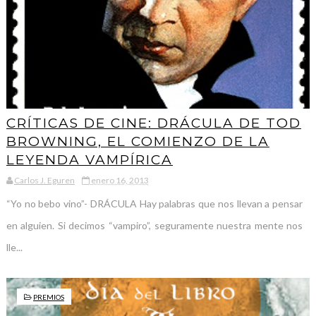
CRÍTICAS DE CINE: DRÁCULA DE TOD
BROWNING, EL COMIENZO DE LA
LEYENDA VAMPÍRICA
Carlos J. Eguren
enero 16, 2013
“Yo no bebo vino”- DRÁCULA Hay palabras que nos llevan a pensar
en alguien. Si decimos “vampiro”, seguramente nuestra mente nos
lle...
PREMIOS