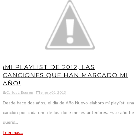
¡MI PLAYLIST DE 2012, LAS
CANCIONES QUE HAN MARCADO MI
AÑO!
Carlos J. Eguren
enero 01, 2013
Desde hace dos años, el día de Año Nuevo elaboro mi playlist, una
canción por cada uno de los doce meses anteriores. Este año he
querid...
Leer más...