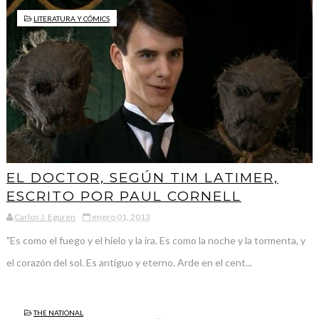
LITERATURA Y CÓMICS
EL DOCTOR, SEGÚN TIM LATIMER,
ESCRITO POR PAUL CORNELL
Carlos J. Eguren
enero 01, 2013
"Es como el fuego y el hielo y la ira. Es como la noche y la tormenta, y
el corazón del sol. Es antiguo y eterno. Arde en el cent...
THE NATIONAL