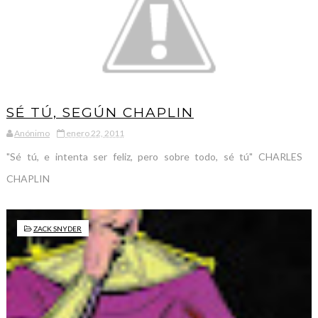
SÉ TÚ, SEGÚN CHAPLIN
Anónimo
enero 22, 2011
"Sé tú, e intenta ser feliz, pero sobre todo, sé tú" CHARLES
CHAPLIN
ZACK SNYDER