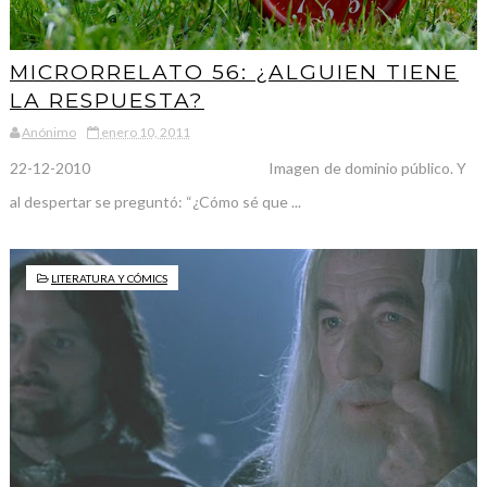
MICRORRELATO 56: ¿ALGUIEN TIENE
LA RESPUESTA?
Anónimo
enero 10, 2011
22-12-2010 Imagen de dominio público. Y
al despertar se preguntó: “¿Cómo sé que ...
LITERATURA Y CÓMICS