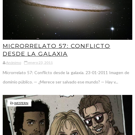
MICRORRELATO 57: CONFLICTO
DESDE LA GALAXIA
Anónimo
enero 23, 2011
Microrrelato 57: Conflicto desde la galaxia. 23-01-2011 Imagen de
dominio público. — ¿Merece ser salvado ese mundo? — Hay v...
WESTERN