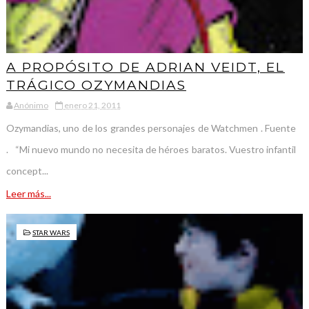
A PROPÓSITO DE ADRIAN VEIDT, EL
TRÁGICO OZYMANDIAS
Anónimo
enero 21, 2011
Ozymandias, uno de los grandes personajes de Watchmen . Fuente
. “Mi nuevo mundo no necesita de héroes baratos. Vuestro infantil
concept...
Leer más...
STAR WARS