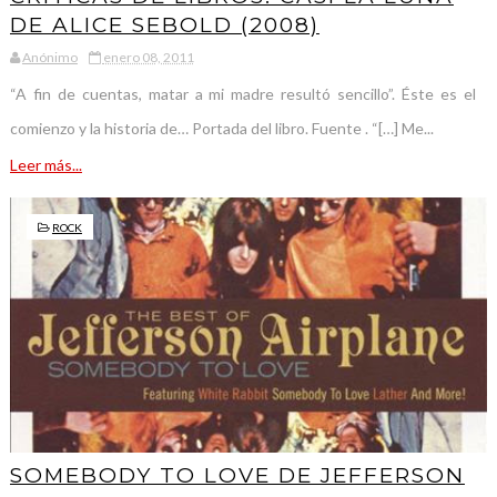
DE ALICE SEBOLD (2008)
Anónimo
enero 08, 2011
“A fin de cuentas, matar a mi madre resultó sencillo”. Éste es el
comienzo y la historia de… Portada del libro. Fuente . “[…] Me...
Leer más...
ROCK
SOMEBODY TO LOVE DE JEFFERSON