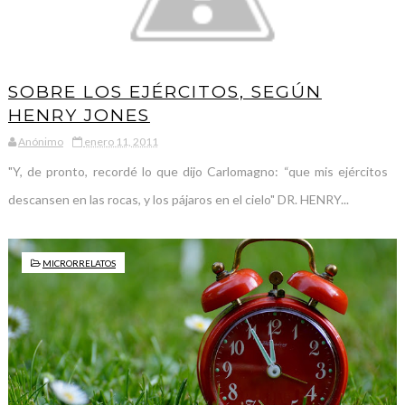
SOBRE LOS EJÉRCITOS, SEGÚN
HENRY JONES
Anónimo
enero 11, 2011
"Y, de pronto, recordé lo que dijo Carlomagno: “que mis ejércitos
descansen en las rocas, y los pájaros en el cielo" DR. HENRY...
MICRORRELATOS