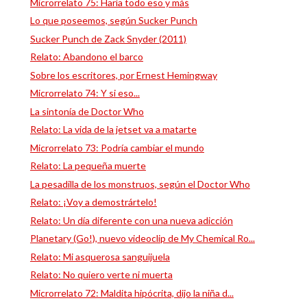
Microrrelato 75: Haría todo eso y más
Lo que poseemos, según Sucker Punch
Sucker Punch de Zack Snyder (2011)
Relato: Abandono el barco
Sobre los escritores, por Ernest Hemingway
Microrrelato 74: Y si eso...
La sintonía de Doctor Who
Relato: La vida de la jetset va a matarte
Microrrelato 73: Podría cambiar el mundo
Relato: La pequeña muerte
La pesadilla de los monstruos, según el Doctor Who
Relato: ¡Voy a demostrártelo!
Relato: Un día diferente con una nueva adicción
Planetary (Go!), nuevo videoclip de My Chemical Ro...
Relato: Mi asquerosa sanguijuela
Relato: No quiero verte ni muerta
Microrrelato 72: Maldita hipócrita, dijo la niña d...