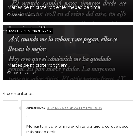
Martes de microterror: enfermedad de tinta
Mar 10, 2020
MARTES DE MICROTERROR
Martes de microterror: ¡Ñam!
Feb 18, 2020
4 comentarios:
ANÓNIMO
5 DE MARZO DE 2011 A LAS 18:53
:)
Me gustó mucho el micro-relato así que creo que poco
más puedo decir.