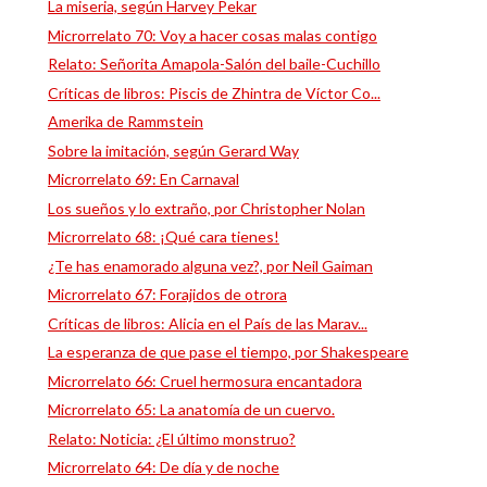
La miseria, según Harvey Pekar
Microrrelato 70: Voy a hacer cosas malas contigo
Relato: Señorita Amapola-Salón del baile-Cuchillo
Críticas de libros: Piscis de Zhintra de Víctor Co...
Amerika de Rammstein
Sobre la imitación, según Gerard Way
Microrrelato 69: En Carnaval
Los sueños y lo extraño, por Christopher Nolan
Microrrelato 68: ¡Qué cara tienes!
¿Te has enamorado alguna vez?, por Neil Gaiman
Microrrelato 67: Forajidos de otrora
Críticas de libros: Alicia en el País de las Marav...
La esperanza de que pase el tiempo, por Shakespeare
Microrrelato 66: Cruel hermosura encantadora
Microrrelato 65: La anatomía de un cuervo.
Relato: Noticia: ¿El último monstruo?
Microrrelato 64: De día y de noche