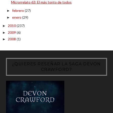
Microrrelato 63: El más tonto de todos
febrero
(27)
►
enero
(29)
►
2010
(237)
►
2009
(6)
►
2008
(1)
►
¿QUIERES RESEÑAR LA SAGA DEVON
CRAWFORD?