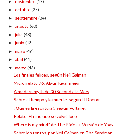
noviembre
(18)
►
octubre
(25)
►
septiembre
(34)
►
agosto
(60)
►
julio
(48)
►
junio
(43)
►
mayo
(46)
►
abril
(41)
►
marzo
(43)
▼
Los finales felices, según Neil Gaiman
Microrrelato 76: Algún lugar mejor
A modern myth de 30 Seconds to Mars
Sobre el tiempo y la muerte, según El Doctor
¿Qué es la escritura?, según Voltaire.
Relato: El niño que se volvió loco
Where is my mind? de The Pixies + Versión de Yoav ...
Sobre los tontos, por Neil Gaiman en The Sandman