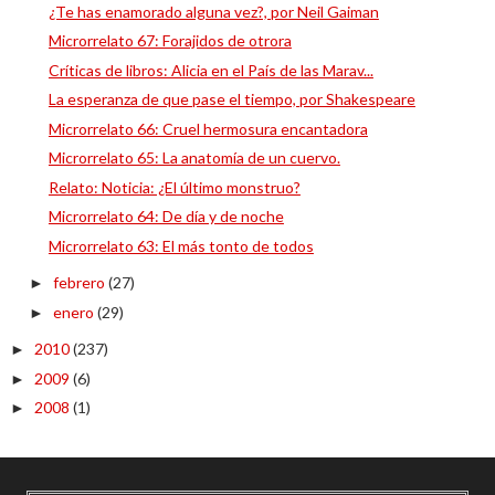
¿Te has enamorado alguna vez?, por Neil Gaiman
Microrrelato 67: Forajidos de otrora
Críticas de libros: Alicia en el País de las Marav...
La esperanza de que pase el tiempo, por Shakespeare
Microrrelato 66: Cruel hermosura encantadora
Microrrelato 65: La anatomía de un cuervo.
Relato: Noticia: ¿El último monstruo?
Microrrelato 64: De día y de noche
Microrrelato 63: El más tonto de todos
febrero
(27)
►
enero
(29)
►
2010
(237)
►
2009
(6)
►
2008
(1)
►