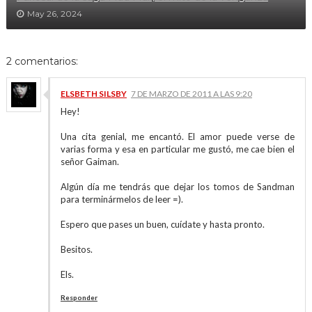
May 26, 2024
2 comentarios:
ELSBETH SILSBY
7 DE MARZO DE 2011 A LAS 9:20
Hey!
Una cita genial, me encantó. El amor puede verse de
varias forma y esa en particular me gustó, me cae bien el
señor Gaiman.
Algún día me tendrás que dejar los tomos de Sandman
para terminármelos de leer =).
Espero que pases un buen, cuídate y hasta pronto.
Besitos.
Els.
Responder