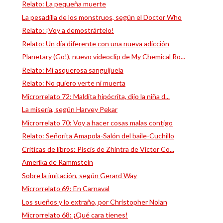
Relato: La pequeña muerte
La pesadilla de los monstruos, según el Doctor Who
Relato: ¡Voy a demostrártelo!
Relato: Un día diferente con una nueva adicción
Planetary (Go!), nuevo videoclip de My Chemical Ro...
Relato: Mi asquerosa sanguijuela
Relato: No quiero verte ni muerta
Microrrelato 72: Maldita hipócrita, dijo la niña d...
La miseria, según Harvey Pekar
Microrrelato 70: Voy a hacer cosas malas contigo
Relato: Señorita Amapola-Salón del baile-Cuchillo
Críticas de libros: Piscis de Zhintra de Víctor Co...
Amerika de Rammstein
Sobre la imitación, según Gerard Way
Microrrelato 69: En Carnaval
Los sueños y lo extraño, por Christopher Nolan
Microrrelato 68: ¡Qué cara tienes!