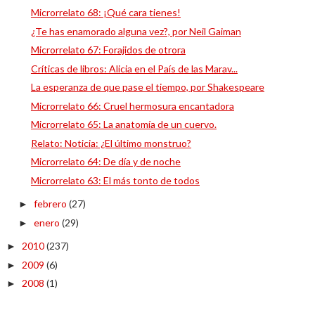
Microrrelato 68: ¡Qué cara tienes!
¿Te has enamorado alguna vez?, por Neil Gaiman
Microrrelato 67: Forajidos de otrora
Críticas de libros: Alicia en el País de las Marav...
La esperanza de que pase el tiempo, por Shakespeare
Microrrelato 66: Cruel hermosura encantadora
Microrrelato 65: La anatomía de un cuervo.
Relato: Noticia: ¿El último monstruo?
Microrrelato 64: De día y de noche
Microrrelato 63: El más tonto de todos
febrero
(27)
►
enero
(29)
►
2010
(237)
►
2009
(6)
►
2008
(1)
►