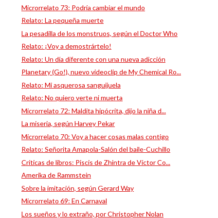
Microrrelato 73: Podría cambiar el mundo
Relato: La pequeña muerte
La pesadilla de los monstruos, según el Doctor Who
Relato: ¡Voy a demostrártelo!
Relato: Un día diferente con una nueva adicción
Planetary (Go!), nuevo videoclip de My Chemical Ro...
Relato: Mi asquerosa sanguijuela
Relato: No quiero verte ni muerta
Microrrelato 72: Maldita hipócrita, dijo la niña d...
La miseria, según Harvey Pekar
Microrrelato 70: Voy a hacer cosas malas contigo
Relato: Señorita Amapola-Salón del baile-Cuchillo
Críticas de libros: Piscis de Zhintra de Víctor Co...
Amerika de Rammstein
Sobre la imitación, según Gerard Way
Microrrelato 69: En Carnaval
Los sueños y lo extraño, por Christopher Nolan