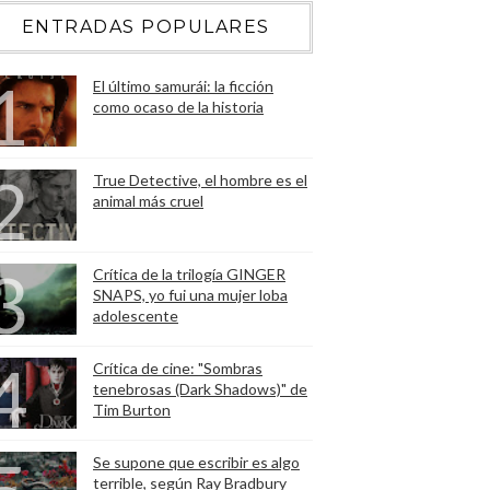
ENTRADAS POPULARES
El último samurái: la ficción
como ocaso de la historia
True Detective, el hombre es el
animal más cruel
Crítica de la trilogía GINGER
SNAPS, yo fui una mujer loba
adolescente
Crítica de cine: "Sombras
tenebrosas (Dark Shadows)" de
Tim Burton
Se supone que escribir es algo
terrible, según Ray Bradbury