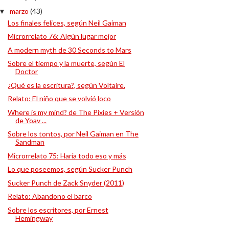
marzo
(43)
▼
Los finales felices, según Neil Gaiman
Microrrelato 76: Algún lugar mejor
A modern myth de 30 Seconds to Mars
Sobre el tiempo y la muerte, según El
Doctor
¿Qué es la escritura?, según Voltaire.
Relato: El niño que se volvió loco
Where is my mind? de The Pixies + Versión
de Yoav ...
Sobre los tontos, por Neil Gaiman en The
Sandman
Microrrelato 75: Haría todo eso y más
Lo que poseemos, según Sucker Punch
Sucker Punch de Zack Snyder (2011)
Relato: Abandono el barco
Sobre los escritores, por Ernest
Hemingway