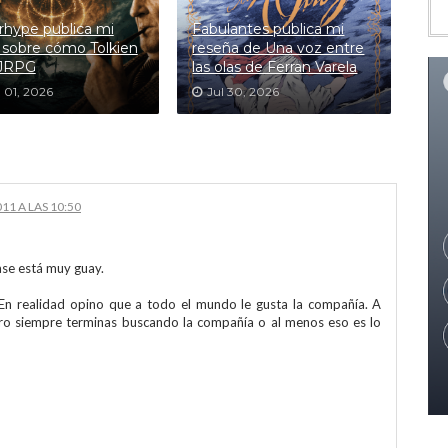
hype publica mi
Fabulantes publica mi
 sobre cómo Tolkien
reseña de Una voz entre
 JRPG
las olas de Ferran Varela
 01, 2026
Jul 30, 2026
11 A LAS 10:50
ase está muy guay.
. En realidad opino que a todo el mundo le gusta la compañía. A
ro siempre terminas buscando la compañía o al menos eso es lo