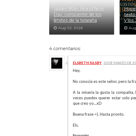
Spider-Man: Brand New
Hyper
Day: consciente de los
texto
límites de la telaraña
y los
Aug 02, 2026
Aug
4 comentarios:
ELSBETH SILSBY
20 DE MARZO DE 20
Hey.
No conocía es este señor, pero la fr
A la miseria la gusta la compañía
veces puedes querer estar solo pe
que creo yo...xD
Buena frase =). Hasta pronto.
Els.
Responder