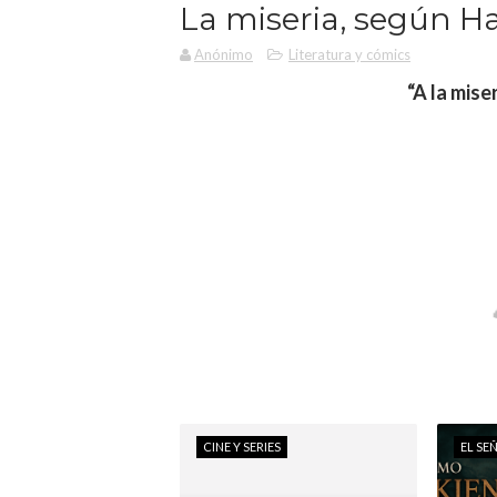
La miseria, según H
Anónimo
Literatura y cómics
“A la mise
CINE Y SERIES
EL SE