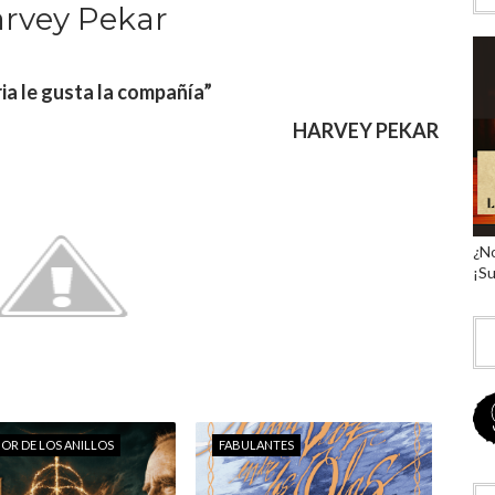
arvey Pekar
ria le gusta la compa
ñí
a”
HARVEY PEKAR
¿No
¡Su
ÑOR DE LOS ANILLOS
FABULANTES