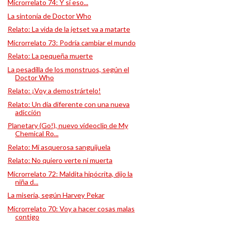
Microrrelato 74: Y si eso...
La sintonía de Doctor Who
Relato: La vida de la jetset va a matarte
Microrrelato 73: Podría cambiar el mundo
Relato: La pequeña muerte
La pesadilla de los monstruos, según el
Doctor Who
Relato: ¡Voy a demostrártelo!
Relato: Un día diferente con una nueva
adicción
Planetary (Go!), nuevo videoclip de My
Chemical Ro...
Relato: Mi asquerosa sanguijuela
Relato: No quiero verte ni muerta
Microrrelato 72: Maldita hipócrita, dijo la
niña d...
La miseria, según Harvey Pekar
Microrrelato 70: Voy a hacer cosas malas
contigo