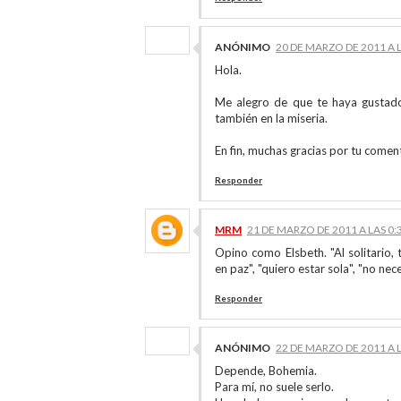
ANÓNIMO
20 DE MARZO DE 2011 A L
Hola.
Me alegro de que te haya gustado
también en la miseria.
En fin, muchas gracias por tu comen
Responder
MRM
21 DE MARZO DE 2011 A LAS 0:
Opino como Elsbeth. "Al solitario,
en paz", "quiero estar sola", "no nec
Responder
ANÓNIMO
22 DE MARZO DE 2011 A L
Depende, Bohemia.
Para mí, no suele serlo.