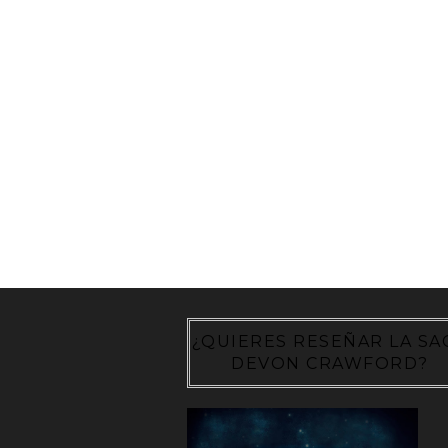
¿QUIERES RESEÑAR LA SA
DEVON CRAWFORD?