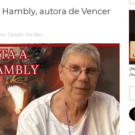
a Hambly, autora de Vencer
stas
,
Fantasía
,
Star Wars
¿No
¡Su