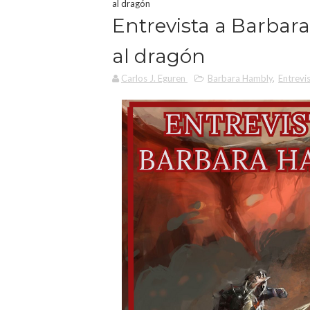
al dragón
Entrevista a Barbar
al dragón
Carlos J. Eguren
Barbara Hambly
,
Entrevi