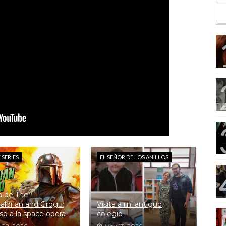
 SERIES
EL SEÑOR DE LOS ANILLOS
ca de The
lorian and Grogu:
Visita a mi antiguo
so a la space opera
colegio