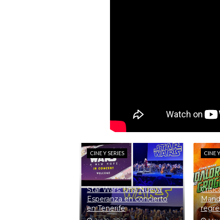
CINE Y SERIES
CINE Y
Star Wars: Una Nueva
Críti
Esperanza en concierto
Manda
en Tenerife
regre