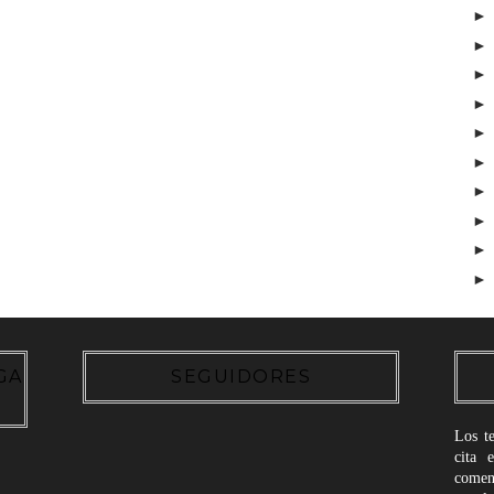
GA
SEGUIDORES
Los t
cita 
coment