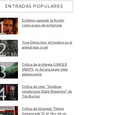
ENTRADAS POPULARES
El último samurái: la ficción
como ocaso de la historia
True Detective, el hombre es el
animal más cruel
Crítica de la trilogía GINGER
SNAPS, yo fui una mujer loba
adolescente
Crítica de cine: "Sombras
tenebrosas (Dark Shadows)" de
Tim Burton
Crítica de Stranger Things
(temporada 5): el «fin» de un