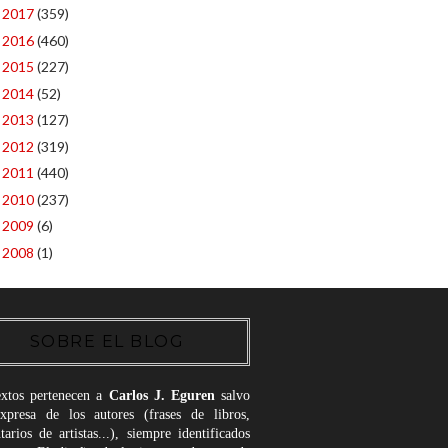
2017
(359)
►
2016
(460)
►
2015
(227)
►
2014
(52)
►
2013
(127)
►
2012
(319)
►
2011
(440)
►
2010
(237)
►
2009
(6)
►
2008
(1)
►
SOBRE EL BLOG
extos pertenecen a
Carlos J. Eguren
salvo
expresa de los autores (frases de libros,
arios de artistas...), siempre identificados