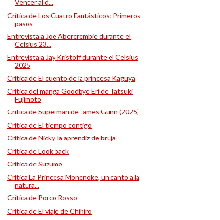
Vencer al d...
Crítica de Los Cuatro Fantásticos: Primeros
pasos
Entrevista a Joe Abercrombie durante el
Celsius 23...
Entrevista a Jay Kristoff durante el Celsius
2025
Crítica de El cuento de la princesa Kaguya
Crítica del manga Goodbye Eri de Tatsuki
Fujimoto
Crítica de Superman de James Gunn (2025)
Crítica de El tiempo contigo
Crítica de Nicky, la aprendiz de bruja
Crítica de Look back
Crítica de Suzume
Crítica La Princesa Mononoke, un canto a la
natura...
Crítica de Porco Rosso
Crítica de El viaje de Chihiro