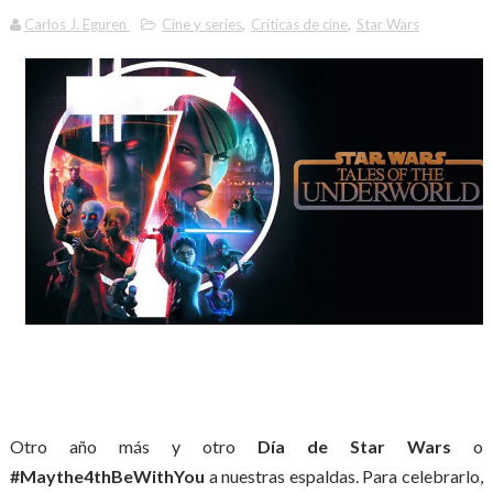
Carlos J. Eguren
Cine y series
,
Críticas de cine
,
Star Wars
Otro año más y otro
Día de Star Wars
o
#Maythe4thBeWithYou
a nuestras espaldas. Para celebrarlo,