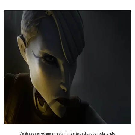
Ventress se redime en esta miniserie dedicada al submundo.