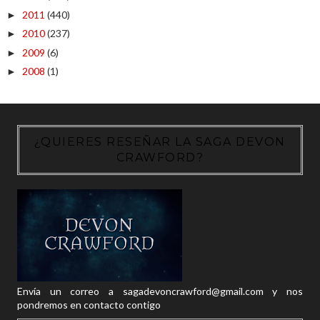
2011
(440)
►
2010
(237)
►
2009
(6)
►
2008
(1)
►
¿QUIERES RESEÑAR LA SAGA DEVON
CRAWFORD?
Envía un correo a sagadevoncrawford@gmail.com y nos
pondremos en contacto contigo