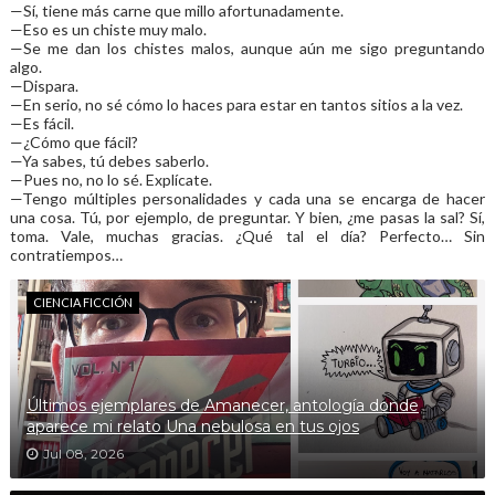
—Sí, tiene más carne que millo afortunadamente.
—Eso es un chiste muy malo.
—Se me dan los chistes malos, aunque aún me sigo preguntando
algo.
—Dispara.
—En serio, no sé cómo lo haces para estar en tantos sitios a la vez.
—Es fácil.
—¿Cómo que fácil?
—Ya sabes, tú debes saberlo.
—Pues no, no lo sé. Explícate.
—Tengo múltiples personalidades y cada una se encarga de hacer
una cosa. Tú, por ejemplo, de preguntar. Y bien, ¿me pasas la sal? Sí,
toma. Vale, muchas gracias. ¿Qué tal el día? Perfecto… Sin
contratiempos…
CIENCIA FICCIÓN
Últimos ejemplares de Amanecer, antología donde
aparece mi relato Una nebulosa en tus ojos
Jul 08, 2026