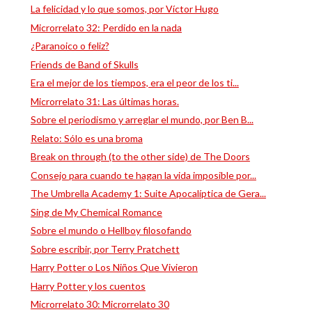
La felicidad y lo que somos, por Víctor Hugo
Microrrelato 32: Perdido en la nada
¿Paranoico o feliz?
Friends de Band of Skulls
Era el mejor de los tiempos, era el peor de los ti...
Microrrelato 31: Las últimas horas.
Sobre el periodismo y arreglar el mundo, por Ben B...
Relato: Sólo es una broma
Break on through (to the other side) de The Doors
Consejo para cuando te hagan la vida imposible por...
The Umbrella Academy 1: Suite Apocalíptica de Gera...
Sing de My Chemical Romance
Sobre el mundo o Hellboy filosofando
Sobre escribir, por Terry Pratchett
Harry Potter o Los Niños Que Vivieron
Harry Potter y los cuentos
Microrrelato 30: Microrrelato 30