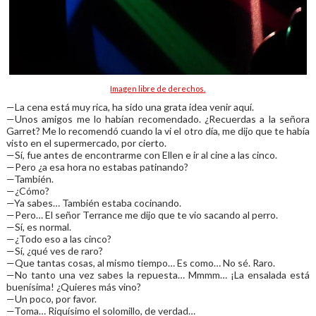
Imagen libre de derechos.
—La cena está muy rica, ha sido una grata idea venir aquí.
—Unos amigos me lo habían recomendado. ¿Recuerdas a la señora
Garret? Me lo recomendó cuando la vi el otro día, me dijo que te había
visto en el supermercado, por cierto.
—Sí, fue antes de encontrarme con Ellen e ir al cine a las cinco.
—Pero ¿a esa hora no estabas patinando?
—También.
—¿Cómo?
—Ya sabes… También estaba cocinando.
—Pero… El señor Terrance me dijo que te vio sacando al perro.
—Sí, es normal.
—¿Todo eso a las cinco?
—Sí, ¿qué ves de raro?
—Que tantas cosas, al mismo tiempo… Es como… No sé. Raro.
—No tanto una vez sabes la repuesta… Mmmm… ¡La ensalada está
buenísima! ¿Quieres más vino?
—Un poco, por favor.
—Toma… Riquísimo el solomillo, de verdad…