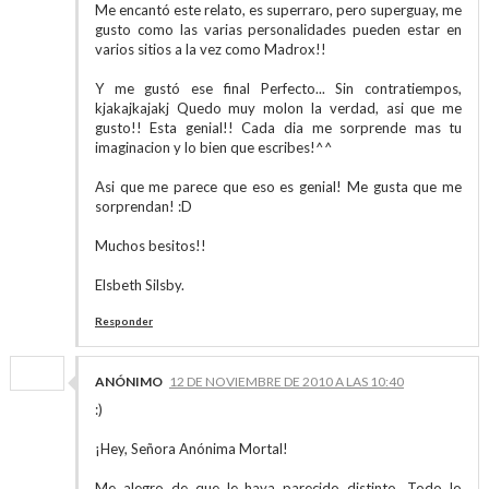
Me encantó este relato, es superraro, pero superguay, me
gusto como las varias personalidades pueden estar en
varios sitios a la vez como Madrox!!
Y me gustó ese final Perfecto... Sin contratiempos,
kjakajkajakj Quedo muy molon la verdad, asi que me
gusto!! Esta genial!! Cada dia me sorprende mas tu
imaginacion y lo bien que escribes!^^
Asi que me parece que eso es genial! Me gusta que me
sorprendan! :D
Muchos besitos!!
Elsbeth Silsby.
Responder
ANÓNIMO
12 DE NOVIEMBRE DE 2010 A LAS 10:40
:)
¡Hey, Señora Anónima Mortal!
Me alegro de que le haya parecido distinto. Todo lo