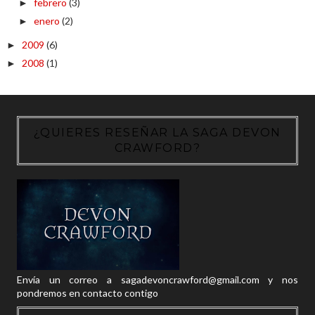
febrero
(3)
►
enero
(2)
►
2009
(6)
►
2008
(1)
►
¿QUIERES RESEÑAR LA SAGA DEVON
CRAWFORD?
Envía un correo a sagadevoncrawford@gmail.com y nos
pondremos en contacto contigo