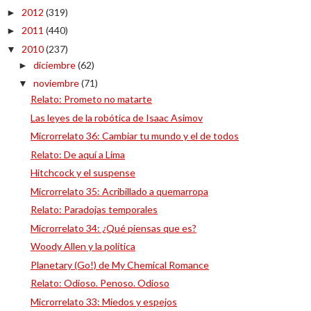
2012
(319)
►
2011
(440)
►
2010
(237)
▼
diciembre
(62)
►
noviembre
(71)
▼
Relato: Prometo no matarte
Las leyes de la robótica de Isaac Asimov
Microrrelato 36: Cambiar tu mundo y el de todos
Relato: De aquí a Lima
Hitchcock y el suspense
Microrrelato 35: Acribillado a quemarropa
Relato: Paradojas temporales
Microrrelato 34: ¿Qué piensas que es?
Woody Allen y la política
Planetary (Go!) de My Chemical Romance
Relato: Odioso. Penoso. Odioso
Microrrelato 33: Miedos y espejos