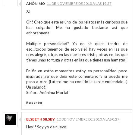
ANÓNIMO
11 DE NOVIEMBRE DE 2010 A LAS 19:27
:O
Oh! Creo que este es uno de los relatos más curiosos que
has colgado! Me ha gustado bastante así que
enhorabuena.
Multiple personalidad? Yo no sé quien tendra de
eso...todos tenemos de eso vale? hay veces en las que
eres alegre, otras en las que eres triste, otras en las que
tienes unas tortuga y otras en las que tienes usn hamster!
En fin en estos momentos estoy en personalidad poco
inspirada así que dejo este comentario y si puedo me
paso a otro (Lutero me ha comido la tarde entiendalo...)
Un saludo!!
Señora Anónima Mortal
Responder
ELSBETH SILSBY
12 DE NOVIEMBRE DE 2010 A LAS 0:27
Hey!! Soy yo de nuevo!