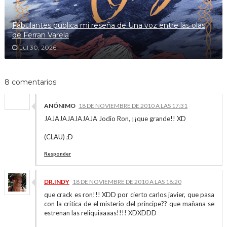
Fabulantes publica mi reseña de Una voz entre las olas
de Ferran Varela
Jul 30, 2026
8 comentarios:
ANÓNIMO
18 DE NOVIEMBRE DE 2010 A LAS 17:31
JAJAJAJAJAJAJA Jodio Ron, ¡¡que grande!! XD
(CLAU) ;D
Responder
DR.INDY
18 DE NOVIEMBRE DE 2010 A LAS 18:20
que crack es ron!!! XDD por cierto carlos javier, que pasa
con la critica de el misterio del principe?? que mañana se
estrenan las reliquiaaaas!!!! XDXDDD