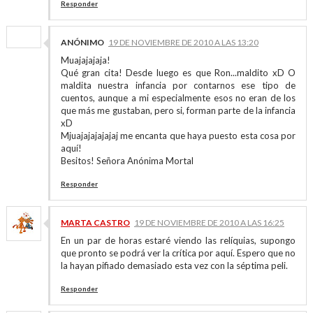
Responder
ANÓNIMO
19 DE NOVIEMBRE DE 2010 A LAS 13:20
Muajajajaja!
Qué gran cita! Desde luego es que Ron...maldito xD O
maldita nuestra infancia por contarnos ese tipo de
cuentos, aunque a mi especialmente esos no eran de los
que más me gustaban, pero si, forman parte de la infancia
xD
Mjuajajajajajaj me encanta que haya puesto esta cosa por
aquí!
Besitos! Señora Anónima Mortal
Responder
MARTA CASTRO
19 DE NOVIEMBRE DE 2010 A LAS 16:25
En un par de horas estaré viendo las relíquias, supongo
que pronto se podrá ver la crítica por aquí. Espero que no
la hayan pifiado demasiado esta vez con la séptima peli.
Responder