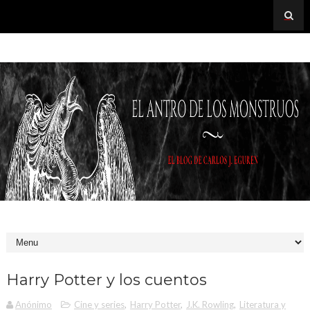
Harry Potter y los cuentos
Anónimo
Cine y series
,
Harry Potter
,
J.K. Rowling
,
Literatura y