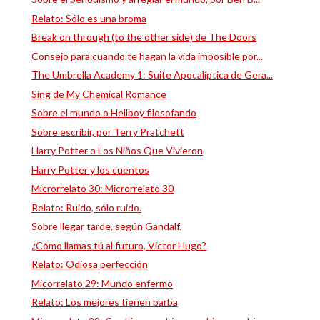
Relato: Sólo es una broma
Break on through (to the other side) de The Doors
Consejo para cuando te hagan la vida imposible por...
The Umbrella Academy 1: Suite Apocalíptica de Gera...
Sing de My Chemical Romance
Sobre el mundo o Hellboy filosofando
Sobre escribir, por Terry Pratchett
Harry Potter o Los Niños Que Vivieron
Harry Potter y los cuentos
Microrrelato 30: Microrrelato 30
Relato: Ruido, sólo ruido.
Sobre llegar tarde, según Gandalf.
¿Cómo llamas tú al futuro, Víctor Hugo?
Relato: Odiosa perfección
Micorrelato 29: Mundo enfermo
Relato: Los mejores tienen barba