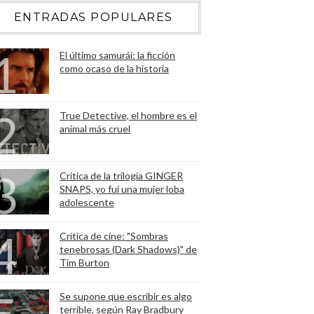
ENTRADAS POPULARES
El último samurái: la ficción
como ocaso de la historia
True Detective, el hombre es el
animal más cruel
Crítica de la trilogía GINGER
SNAPS, yo fui una mujer loba
adolescente
Crítica de cine: "Sombras
tenebrosas (Dark Shadows)" de
Tim Burton
Se supone que escribir es algo
terrible, según Ray Bradbury