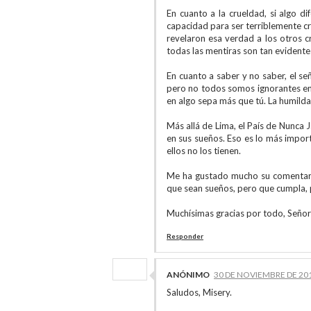
En cuanto a la crueldad, si algo d
capacidad para ser terriblemente cr
revelaron esa verdad a los otros cr
todas las mentiras son tan evidente
En cuanto a saber y no saber, el se
pero no todos somos ignorantes en
en algo sepa más que tú. La humild
Más allá de Lima, el País de Nunca 
en sus sueños. Eso es lo más import
ellos no los tienen.
Me ha gustado mucho su comentario
que sean sueños, pero que cumpla, 
Muchísimas gracias por todo, Señor
Responder
ANÓNIMO
30 DE NOVIEMBRE DE 201
Saludos, Misery.