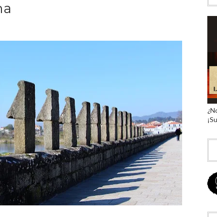
ma
¿No
¡Su