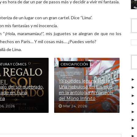
s hora de dar un par de pasos más y decidir a vivir mi fantasía.
eriza de un lugar con un gran cartel. Dice “Lima”.
n mis fantasías y mi inocencia.
en “¡Hola, maramamiau!”, mis juguetes se alegran de que no los
 hechos en París… Y mil cosas más… ¿Puedes verlo?
llá de Lima.
ATURA Y CÓMICS
CIENCIA FICCIÓN
Ya puedes leer mi relato
galo del sol quebrado,
Una nebulosa en tus ojos
cado en Furia
en la antología Amanecer
ria
del Mono Infinito
06, 2026
Mar 24, 2026