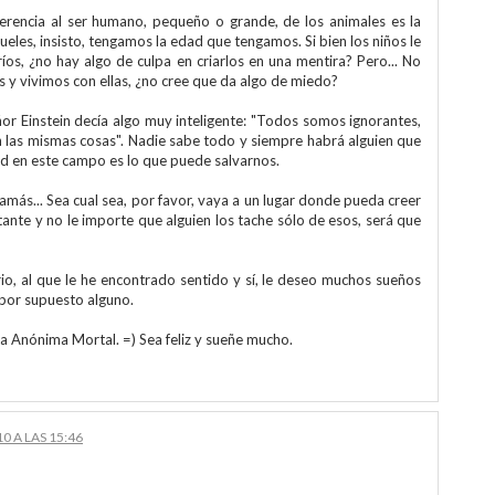
iferencia al ser humano, pequeño o grande, de los animales es la
ueles, insisto, tengamos la edad que tengamos. Si bien los niños le
íos, ¿no hay algo de culpa en criarlos en una mentira? Pero... No
s y vivimos con ellas, ¿no cree que da algo de miedo?
ñor Einstein decía algo muy inteligente: "Todos somos ignorantes,
 las mismas cosas". Nadie sabe todo y siempre habrá alguien que
ad en este campo es lo que puede salvarnos.
Jamás... Sea cual sea, por favor, vaya a un lugar donde pueda creer
ante y no le importe que alguien los tache sólo de esos, será que
, al que le he encontrado sentido y sí, le deseo muchos sueños
por supuesto alguno.
a Anónima Mortal. =) Sea feliz y sueñe mucho.
0 A LAS 15:46