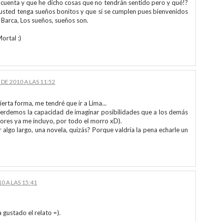
cuenta y que he dicho cosas que no tendrán sentido pero y qué!?
e usted tenga sueños bonitos y que si se cumplen pues bienvenidos
 Barca, Los sueños, sueños son.
ortal :)
DE 2010 A LAS 11:52
erta forma, me tendré que ir a Lima...
perdemos la capacidad de imaginar posibilidades que a los demás
itores ya me incluyo, por todo el morro xD).
 algo largo, una novela, quizás? Porque valdría la pena echarle un
0 A LAS 15:41
gustado el relato =).