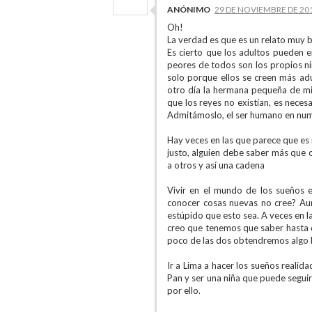
ANÓNIMO
29 DE NOVIEMBRE DE 201
Oh!
La verdad es que es un relato muy
Es cierto que los adultos pueden e
peores de todos son los propios niñ
solo porque ellos se creen más ad
otro día la hermana pequeña de mi 
que los reyes no existían, es neces
Admitámoslo, el ser humano en num
Hay veces en las que parece que es
justo, alguien debe saber más que 
a otros y así una cadena
Vivir en el mundo de los sueños 
conocer cosas nuevas no cree? Au
estúpido que esto sea. A veces en la 
creo que tenemos que saber hasta d
poco de las dos obtendremos algo b
Ir a Lima a hacer los sueños realid
Pan y ser una niña que puede segui
por ello.