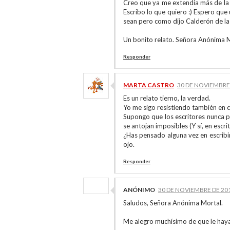
Creo que ya me extendía más de la 
Escribo lo que quiero :) Espero qu
sean pero como dijo Calderón de la
Un bonito relato. Señora Anónima M
Responder
MARTA CASTRO
30 DE NOVIEMBRE 
Es un relato tierno, la verdad.
Yo me sigo resistiendo también en ci
Supongo que los escritores nunca 
se antojan imposibles (Y sí, en escr
¿Has pensado alguna vez en escribir
ojo.
Responder
ANÓNIMO
30 DE NOVIEMBRE DE 201
Saludos, Señora Anónima Mortal.
Me alegro muchísimo de que le haya 