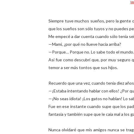
Im
Siempre tuve muchos sueños, pero la gente 
que los sueños son sólo tuyos y no puedes ped
Me empecé a dar cuenta cuando sólo tenía se
—Mami, ¿por qué no llueve hacia arriba?
—Porque… Porque no. Lo sabe todo el mundo. Es
Así fue como descubrí que, por muy seguro qu
temor a ser más tontos que sus hijos.
Recuerdo que una vez, cuando tenía diez años
—¡Estaba intentando hablar con ellos! ¿Por q
—¡No seas idiota! ¡Los gatos no hablan! Lo sab
Fue en ese instante cuando supe que los padr
fantasía y también supe que le caía mal a los g
Nunca olvidaré que mis amigos nunca se trag