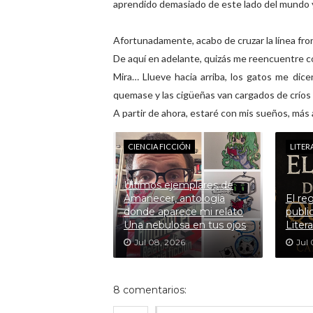
aprendido demasiado de este lado del mundo y e
Afortunadamente, acabo de cruzar la línea front
De aquí en adelante, quizás me reencuentre co
Mira… Llueve hacia arriba, los gatos me dic
quemase y las cigüeñas van cargados de críos
A partir de ahora, estaré con mis sueños, más a
CIENCIA FICCIÓN
LITER
Últimos ejemplares de
Amanecer, antología
El re
donde aparece mi relato
publi
Una nebulosa en tus ojos
Litera
Jul 08, 2026
Jul 
8 comentarios: