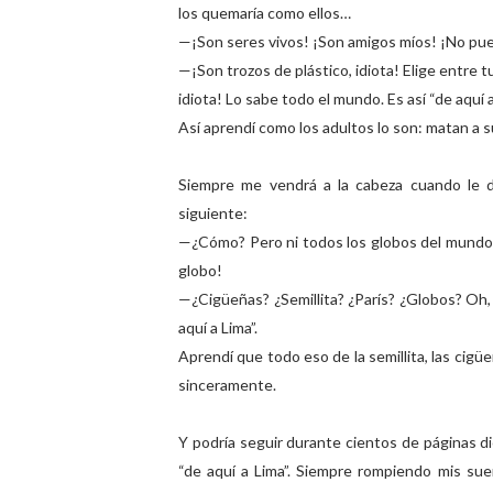
los quemaría como ellos…
—¡Son seres vivos! ¡Son amigos míos! ¡No pu
—¡Son trozos de plástico, idiota! Elige entre
idiota! Lo sabe todo el mundo. Es así “de aquí a
Así aprendí como los adultos lo son: matan a 
Siempre me vendrá a la cabeza cuando le d
siguiente:
—¿Cómo? Pero ni todos los globos del mundo p
globo!
—¿Cigüeñas? ¿Semillita? ¿París? ¿Globos? Oh, 
aquí a Lima”.
Aprendí que todo eso de la semillita, las cig
sinceramente.
Y podría seguir durante cientos de páginas d
“de aquí a Lima”. Siempre rompiendo mis sue