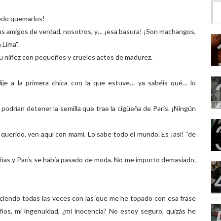
edo quemarlos!
 tus amigos de verdad, nosotros, y… ¡esa basura! ¡Son machangos,
 Lima”.
su niñez con pequeños y crueles actos de madurez.
ije a la primera chica con la que estuve… ya sabéis qué… lo
odrían detener la semilla que trae la cigüeña de París. ¡Ningún
querido, ven aquí con mami. Lo sabe todo el mundo. Es ¡así! “de
üeñas y París se había pasado de moda. No me importo demasiado,
iciendo todas las veces con las que me he topado con esa frase
ños, mi ingenuidad, ¿mi inocencia? No estoy seguro, quizás he