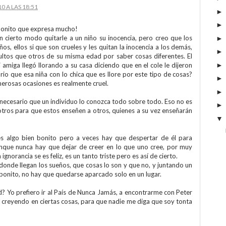
0 A LAS 18:51
 bonito que expresa mucho!
n cierto modo quitarle a un niño su inocencia, pero creo que los
os, ellos si que son crueles y les quitan la inocencia a los demás,
ultos que otros de su misma edad por saber cosas diferentes. El
amiga llegó llorando a su casa diciendo que en el cole le dijeron
ario que esa niña con lo chica que es llore por este tipo de cosas?
erosas ocasiones es realmente cruel.
 necesario que un individuo lo conozca todo sobre todo. Eso no es
otros para que estos enseñen a otros, quienes a su vez enseñarán
es algo bien bonito pero a veces hay que despertar de él para
nque nunca hay que dejar de creer en lo que uno cree, por muy
ignorancia se es feliz, es un tanto triste pero es así de cierto.
onde llegan los sueños, que cosas lo son y que no, y juntando un
onito, no hay que quedarse aparcado solo en un lugar.
ad? Yo prefiero ir al País de Nunca Jamás, a encontrarme con Peter
r creyendo en ciertas cosas, para que nadie me diga que soy tonta