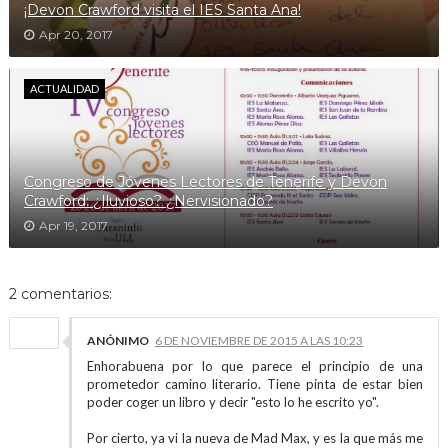
¡Devon Crawford visita el IES Santa Ana!
Apr 20, 2017
ACTUALIDAD
Congreso de Jóvenes Lectores de Tenerife y Devon
Crawford: ¿Iluvioso? ¿Nervisionado?
Apr 19, 2017
2 comentarios:
ANÓNIMO
6 DE NOVIEMBRE DE 2015 A LAS 10:23
Enhorabuena por lo que parece el principio de una
prometedor camino literario. Tiene pinta de estar bien
poder coger un libro y decir "esto lo he escrito yo".
Por cierto, ya vi la nueva de Mad Max, y es la que más me