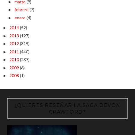
marzo
(9)
►
febrero
(7)
►
enero
(4)
►
2014
(52)
►
2013
(127)
►
2012
(319)
►
2011
(440)
►
2010
(237)
►
2009
(6)
►
2008
(1)
►
¿QUIERES RESEÑAR LA SAGA DEVON
CRAWFORD?