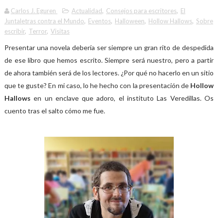
Carlos J. Eguren
Actualidad
,
Consejos para escritores
,
El
Juntaletras contra el Mundo
,
Eventos
,
Halloween
,
Hollow Hallows
,
Sobre
escribir
,
Terror
,
Visitas
Presentar una novela debería ser siempre un gran rito de despedida
de ese libro que hemos escrito. Siempre será nuestro, pero a partir
de ahora también será de los lectores. ¿Por qué no hacerlo en un sitio
que te guste? En mi caso, lo he hecho con la presentación de
Hollow
Hallows
en un enclave que adoro, el instituto Las Veredillas. Os
cuento tras el salto cómo me fue.