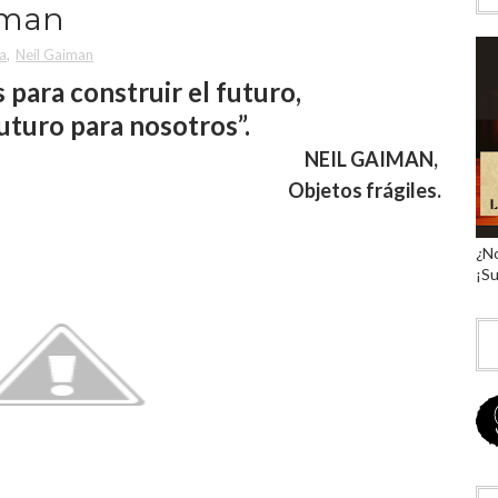
aiman
a
,
Neil Gaiman
 para construir el futuro,
uturo para nosotros”.
NEIL GAIMAN,
Objetos frágiles.
¿No
¡Su