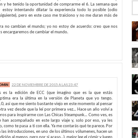
 y he tenido la oportunidad de comprarme el 6. La semana que
 estoy intentando dilatar la experiencia todo lo posible (odio
siguiente), pero en este caso me traiciono y no me duran más de
ltura no cambian el mundo; yo no estoy de acuerdo: creo que nos
os encargaremos de cambiar el mundo.
22 DE NOVIEMBRE DE 2015 A LAS 23:47
s es la edición de ECC (que imagino que es la que estás
éptima era la última en la versión de Planeta que yo tengo.
0, así que me siento bastante viejo en este momento al pensar
tra vez desde que la leí por primera vez... Hace un año volví a
eros para inspirarme con Las Chicas Steampunk... Como ves, es
 han acompañado en este largo viaje y, solo por eso, ya les
, como te pasa a ti con ella. Ya me contarás qué te parece. Por
n las introducciones, en uno de los últimos vólumenes, hacen un
dición al menos, pero por si acaso...), mejor lee el cómic y luego