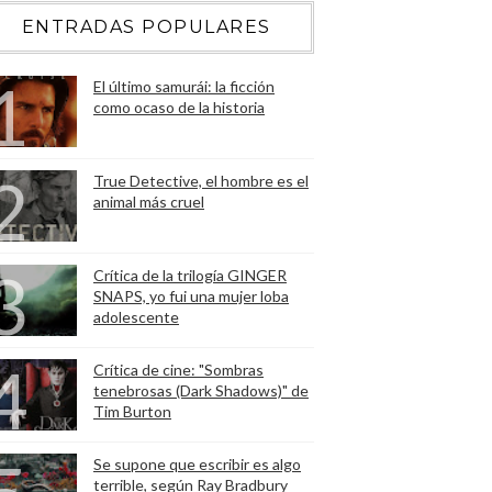
ENTRADAS POPULARES
El último samurái: la ficción
como ocaso de la historia
True Detective, el hombre es el
animal más cruel
Crítica de la trilogía GINGER
SNAPS, yo fui una mujer loba
adolescente
Crítica de cine: "Sombras
tenebrosas (Dark Shadows)" de
Tim Burton
Se supone que escribir es algo
terrible, según Ray Bradbury