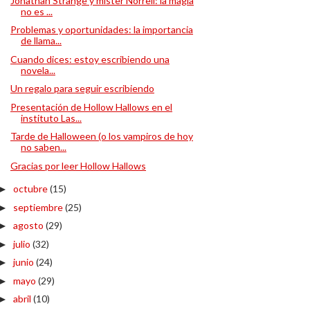
Jonathan Strange y míster Norrell: la magia
no es ...
Problemas y oportunidades: la importancia
de llama...
Cuando dices: estoy escribiendo una
novela...
Un regalo para seguir escribiendo
Presentación de Hollow Hallows en el
instituto Las...
Tarde de Halloween (o los vampiros de hoy
no saben...
Gracias por leer Hollow Hallows
octubre
(15)
►
septiembre
(25)
►
agosto
(29)
►
julio
(32)
►
junio
(24)
►
mayo
(29)
►
abril
(10)
►