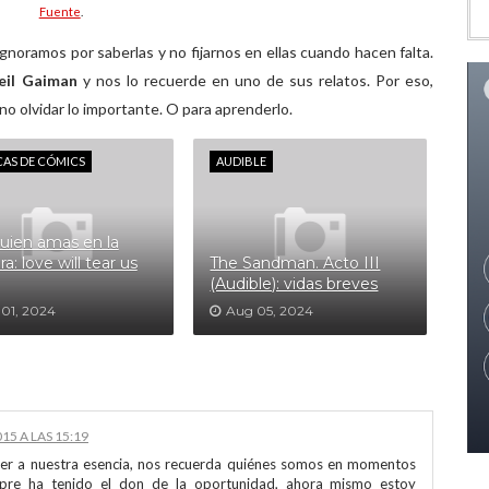
Fuente
.
gnoramos por saberlas y no fijarnos en ellas cuando hacen falta.
eil Gaiman
y nos lo recuerde en uno de sus relatos. Por eso,
 no olvidar lo importante. O para aprenderlo.
CAS DE CÓMICS
AUDIBLE
uien amas en la
a: love will tear us
The Sandman. Acto III
(Audible): vidas breves
 01, 2024
Aug 05, 2024
15 A LAS 15:19
ver a nuestra esencia, nos recuerda quiénes somos en momentos
pre ha tenido el don de la oportunidad, ahora mismo estoy