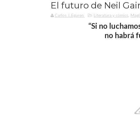
El futuro de Neil G
Carlos J. Eguren
Literatura y cómics
,
Magi
“Si no luchamos
no habrá f