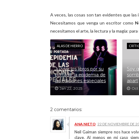
A veces, las cosas son tan evidentes que las i
Necesitamos que venga un escritor como
N
necesitamos el arte, la lectura y la magia: para
ALAS DE HIERRO
CRÍTI
Juzgar los libros por su
Soy q
portada: la epidemia de
sombr
las ediciones especiales
apart
Jan 22, 2025
Oct
2 comentarios:
ANA NIETO
22 DE NOVIEMBRE DE 20
Neil Gaiman siempre nos hace vol
clave. Al menos en mi caso siem