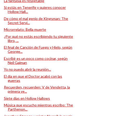
La fantasía es respetable
Si estás en Tenerife y quieres conocer
Hollow Hall...
De cómo el mal genio de Kingsman: The
Secret Servi...
Microrrelato: Bella muerte
¿Por qué no estás escribiendo tu siguiente
libro, ...
El final de Canción de Fuego y Hielo, según
George...
Escribir es un poco como cocinar, según
Neil Gaiman
Yo no puedo abrir la reunión...
El día en que el Doctor acabó con las
guerras
Recuerden, recuerden: V de Vendetta, la
primera ve...
Siete días en Hollow Hallows
Música que escucho mientras escribo: The
Parthenon...