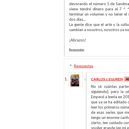
devorando el número 5 de Sandman
viene tendré dinero para el 7 ^ ^
terminar un volumen y no tener el 
dos días...
La gente dice que el arte y la cu
cambian a nosotros, nosotros ya n
¡Abrazos!
Responder
Respuestas
CARLOS J. EGUREN
No sé cuántas parte
siguiendo), pero la s
Empecé a leerla en 201
que ya se ha editado o
leer los primeros núm
de esas series que me
tengo un enorme cariño
cierto, ten cuidado co
spoiler grande (en mi e