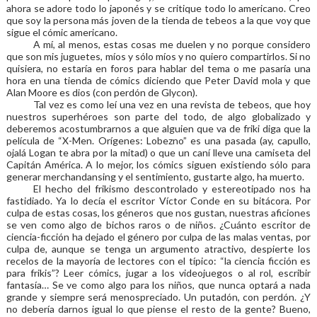
ahora se adore todo lo japonés y se critique todo lo americano. Creo
que soy la persona más joven de la tienda de tebeos a la que voy que
sigue el cómic americano.
A mí, al menos, estas cosas me duelen y no porque considero
que son mis juguetes, míos y sólo míos y no quiero compartirlos. Si no
quisiera, no estaría en foros para hablar del tema o me pasaría una
hora en una tienda de cómics diciendo que Peter David mola y que
Alan Moore es dios (con perdón de Glycon).
Tal vez es como leí una vez en una revista de tebeos, que hoy
nuestros superhéroes son parte del todo, de algo globalizado y
deberemos acostumbrarnos a que alguien que va de friki diga que la
película de “X-Men. Orígenes: Lobezno” es una pasada (ay, capullo,
ojalá Logan te abra por la mitad) o que un caní lleve una camiseta del
Capitán América. A lo mejor, los cómics siguen existiendo sólo para
generar merchandansing y el sentimiento, gustarte algo, ha muerto.
El hecho del frikismo descontrolado y estereotipado nos ha
fastidiado. Ya lo decía el escritor Víctor Conde en su bitácora. Por
culpa de estas cosas, los géneros que nos gustan, nuestras aficiones
se ven como algo de bichos raros o de niños. ¿Cuánto escritor de
ciencia-ficción ha dejado el género por culpa de las malas ventas, por
culpa de, aunque se tenga un argumento atractivo, despierte los
recelos de la mayoría de lectores con el típico: “la ciencia ficción es
para frikis”? Leer cómics, jugar a los videojuegos o al rol, escribir
fantasía… Se ve como algo para los niños, que nunca optará a nada
grande y siempre será menospreciado. Un putadón, con perdón. ¿Y
no debería darnos igual lo que piense el resto de la gente? Bueno,