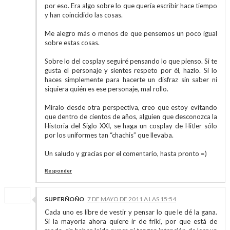
por eso. Era algo sobre lo que quería escribir hace tiempo
y han coincidido las cosas.
Me alegro más o menos de que pensemos un poco igual
sobre estas cosas.
Sobre lo del cosplay seguiré pensando lo que pienso. Si te
gusta el personaje y sientes respeto por él, hazlo. Si lo
haces simplemente para hacerte un disfraz sin saber ni
siquiera quién es ese personaje, mal rollo.
Míralo desde otra perspectiva, creo que estoy evitando
que dentro de cientos de años, alguien que desconozca la
Historia del Siglo XXI, se haga un cosplay de Hitler sólo
por los uniformes tan “chachis” que llevaba.
Un saludo y gracias por el comentario, hasta pronto =)
Responder
SUPERÑOÑO
7 DE MAYO DE 2011 A LAS 15:54
Cada uno es libre de vestir y pensar lo que le dé la gana.
Si la mayoría ahora quiere ir de friki, por que está de