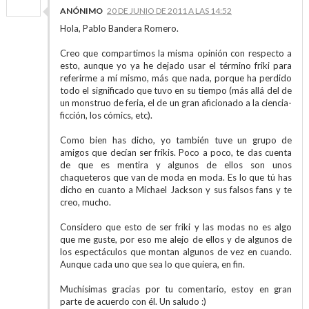
ANÓNIMO
20 DE JUNIO DE 2011 A LAS 14:52
Hola, Pablo Bandera Romero.
Creo que compartimos la misma opinión con respecto a
esto, aunque yo ya he dejado usar el término friki para
referirme a mí mismo, más que nada, porque ha perdido
todo el significado que tuvo en su tiempo (más allá del de
un monstruo de feria, el de un gran aficionado a la ciencia-
ficción, los cómics, etc).
Como bien has dicho, yo también tuve un grupo de
amigos que decían ser frikis. Poco a poco, te das cuenta
de que es mentira y algunos de ellos son unos
chaqueteros que van de moda en moda. Es lo que tú has
dicho en cuanto a Michael Jackson y sus falsos fans y te
creo, mucho.
Considero que esto de ser friki y las modas no es algo
que me guste, por eso me alejo de ellos y de algunos de
los espectáculos que montan algunos de vez en cuando.
Aunque cada uno que sea lo que quiera, en fin.
Muchísimas gracias por tu comentario, estoy en gran
parte de acuerdo con él. Un saludo :)