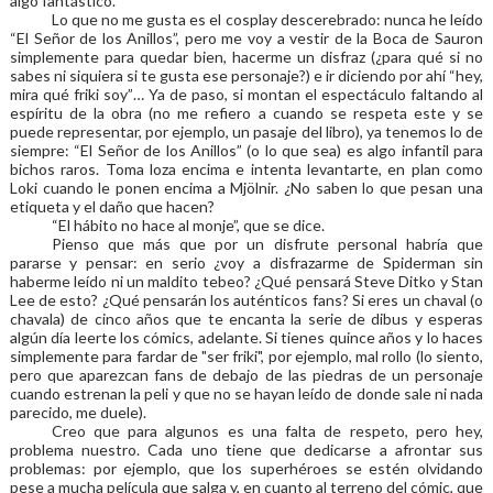
algo fantástico.
Lo que no me gusta es el cosplay descerebrado: nunca he leído
“El Señor de los Anillos”, pero me voy a vestir de la Boca de Sauron
simplemente para quedar bien, hacerme un disfraz (¿para qué si no
sabes ni siquiera si te gusta ese personaje?) e ir diciendo por ahí “hey,
mira qué friki soy”… Ya de paso, si montan el espectáculo faltando al
espíritu de la obra (no me refiero a cuando se respeta este y se
puede representar, por ejemplo, un pasaje del libro), ya tenemos lo de
siempre: “El Señor de los Anillos” (o lo que sea) es algo infantil para
bichos raros. Toma loza encima e intenta levantarte, en plan como
Loki cuando le ponen encima a Mjölnir. ¿No saben lo que pesan una
etiqueta y el daño que hacen?
“El hábito no hace al monje”, que se dice.
Pienso que más que por un disfrute personal habría que
pararse y pensar: en serio ¿voy a disfrazarme de Spiderman sin
haberme leído ni un maldito tebeo? ¿Qué pensará Steve Ditko y Stan
Lee de esto? ¿Qué pensarán los auténticos fans? Si eres un chaval (o
chavala) de cinco años que te encanta la serie de dibus y esperas
algún día leerte los cómics, adelante. Si tienes quince años y lo haces
simplemente para fardar de "ser friki", por ejemplo, mal rollo (l
o siento,
pero que aparezcan fans de debajo de las piedras de un personaje
cuando estrenan la peli y que no se hayan leído de donde sale ni nada
parecido, me duele).
Creo que para algunos es una falta de respeto, pero hey,
problema nuestro. Cada uno tiene que dedicarse a afrontar sus
problemas: por ejemplo, que los superhéroes se estén olvidando
pese a mucha película que salga y, en cuanto al terreno del cómic, que