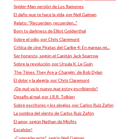
Spider-Man versión de Los Ramones
El daño que te hace la vida, por Neil Gaiman
Relato: "Recuerden, recuerden..."
Born to darkness de Elliot Goldenthal
Sobre el odio, por Chris Claremont
Crítica de cine Piratas del Caribe 4: En mareas mi...
Ser honesto, según el Capitán Jack Sparrow
Sobre la revolución, por Ursula K. Le Guin
The Times They Are a-Changin´ de Bob Dylan
El dolor y la alegría, por Chris Claremont
¿De qué va lo nuevo que estoy escribiendo?
Desafío al mal, por J.R.R. Tolkien
Sobre escritores y los elogios, por Carlos Ruiz Zafón
La sombra del viento de Carlos Ruiz Zafón
El amor, según Nathan de Misfits
Excelsior!
¿Compadecerte?, según Neil Gaiman