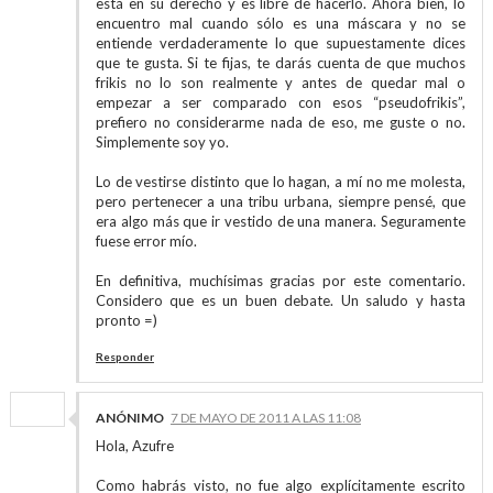
está en su derecho y es libre de hacerlo. Ahora bien, lo
encuentro mal cuando sólo es una máscara y no se
entiende verdaderamente lo que supuestamente dices
que te gusta. Si te fijas, te darás cuenta de que muchos
frikis no lo son realmente y antes de quedar mal o
empezar a ser comparado con esos “pseudofrikis”,
prefiero no considerarme nada de eso, me guste o no.
Simplemente soy yo.
Lo de vestirse distinto que lo hagan, a mí no me molesta,
pero pertenecer a una tribu urbana, siempre pensé, que
era algo más que ir vestido de una manera. Seguramente
fuese error mío.
En definitiva, muchísimas gracias por este comentario.
Considero que es un buen debate. Un saludo y hasta
pronto =)
Responder
ANÓNIMO
7 DE MAYO DE 2011 A LAS 11:08
Hola, Azufre
Como habrás visto, no fue algo explícitamente escrito