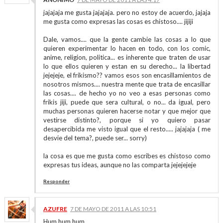
jajajaja me gusta jajajaja. pero no estoy de acuerdo, jajaja
me gusta como expresas las cosas es chistoso.... jijiji
Dale, vamos.... que la gente cambie las cosas a lo que
quieren experimentar lo hacen en todo, con los comic,
anime, religion, politica... es inherente que traten de usar
lo que ellos quieren y estan en su derecho... la libertad
jejejeje, el frikismo?? vamos esos son encasillamientos de
nosotros mismos.... nuestra mente que trata de encasillar
las cosas.... de hecho yo no veo a esas personas como
frikis jiji, puede que sera cultural, o no... da igual, pero
muchas personas quieren hacerse notar y que mejor que
vestirse distinto?, porque si yo quiero pasar
desapercibida me visto igual que el resto..... jajajaja ( me
desvie del tema?, puede ser... sorry)
la cosa es que me gusta como escribes es chistoso como
expresas tus ideas, aunque no las comparta jejejejeje
Responder
AZUFRE
7 DE MAYO DE 2011 A LAS 10:51
Hum hum hum...