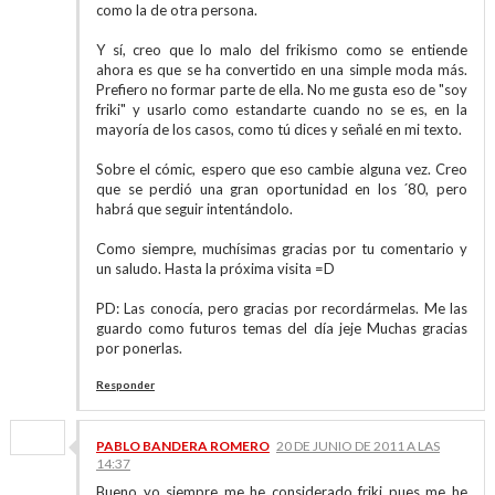
como la de otra persona.
Y sí, creo que lo malo del frikismo como se entiende
ahora es que se ha convertido en una simple moda más.
Prefiero no formar parte de ella. No me gusta eso de "soy
friki" y usarlo como estandarte cuando no se es, en la
mayoría de los casos, como tú dices y señalé en mi texto.
Sobre el cómic, espero que eso cambie alguna vez. Creo
que se perdió una gran oportunidad en los ´80, pero
habrá que seguir intentándolo.
Como siempre, muchísimas gracias por tu comentario y
un saludo. Hasta la próxima visita =D
PD: Las conocía, pero gracias por recordármelas. Me las
guardo como futuros temas del día jeje Muchas gracias
por ponerlas.
Responder
PABLO BANDERA ROMERO
20 DE JUNIO DE 2011 A LAS
14:37
Bueno yo siempre me he considerado friki pues me he