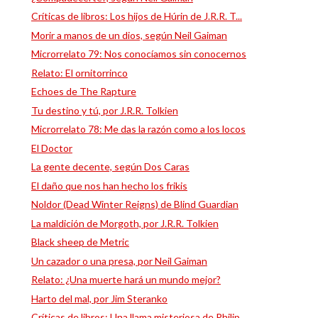
Críticas de libros: Los hijos de Húrin de J.R.R. T...
Morir a manos de un dios, según Neil Gaiman
Microrrelato 79: Nos conocíamos sin conocernos
Relato: El ornitorrinco
Echoes de The Rapture
Tu destino y tú, por J.R.R. Tolkien
Microrrelato 78: Me das la razón como a los locos
El Doctor
La gente decente, según Dos Caras
El daño que nos han hecho los frikis
Noldor (Dead Winter Reigns) de Blind Guardian
La maldición de Morgoth, por J.R.R. Tolkien
Black sheep de Metric
Un cazador o una presa, por Neil Gaiman
Relato: ¿Una muerte hará un mundo mejor?
Harto del mal, por Jim Steranko
Críticas de libros: Una llama misteriosa de Philip...