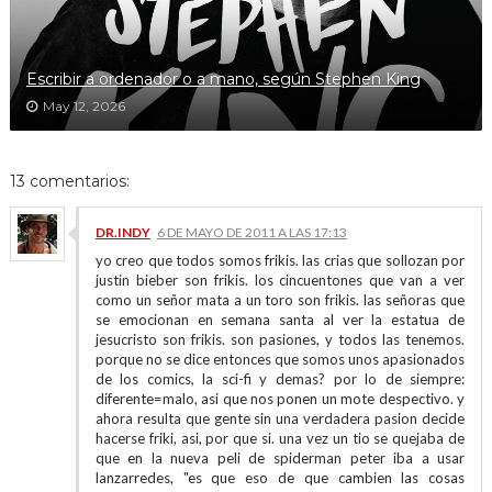
Escribir a ordenador o a mano, según Stephen King
May 12, 2026
13 comentarios:
DR.INDY
6 DE MAYO DE 2011 A LAS 17:13
yo creo que todos somos frikis. las crias que sollozan por
justin bieber son frikis. los cincuentones que van a ver
como un señor mata a un toro son frikis. las señoras que
se emocionan en semana santa al ver la estatua de
jesucristo son frikis. son pasiones, y todos las tenemos.
porque no se dice entonces que somos unos apasionados
de los comics, la sci-fi y demas? por lo de siempre:
diferente=malo, asi que nos ponen un mote despectivo. y
ahora resulta que gente sin una verdadera pasion decide
hacerse friki, asi, por que si. una vez un tio se quejaba de
que en la nueva peli de spiderman peter iba a usar
lanzarredes, "es que eso de que cambien las cosas