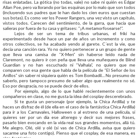
risas enlatadas. La gótica (no todas, vale) no sabe ni quién es Edgar
Allan Poe, pero va llorando por las esquinas por lo malo que son todos
(incluyendo sus padres que le han dado los cien euros que cuestan
sus botas). Es como ver los Power Rangers, una vez visto un capítulo,
vistos todos. Carecen del sentimiento, de la garra, que hacía que
salieras por fuera de tu casa y gritases: “¡A metamorfosearse!”.
Lejos de ser un tema de tribus urbanas, el friki ha
experimentado desde hace un par de años un incremento y como
otros colectivos, se ha acabado yendo al garete. C´est la vie, que
decía una canción rara. Yo no quiero pertenecer a un grupo de gente
que lleva una camisa de “X-Men” sin haberse leído nada de
Claremont, no quiero ir con peña que lleva una muñequera de Blind
Guardian y no han escuchado ni “Valhala”, no quiero que me
comparen con esa gente que habla de la película de “El Señor de los
Anillos” sin saber ni siquiera quién es Tom Bombadil… No presumo de
saberlo, pero tampoco presumo de saber algo que realmente no sé.
Eso por desgracia, no se puede decir de ellos.
Por ejemplo, algo de lo que hablé recientemente con unos
compañeros en clase, no me gusta la idea del cosplay descerebrado.
Si te gusta un personaje (por ejemplo, la Chica Ardilla) y te
haces un disfraz de él (de ella en el caso de la fantástica Chica Ardilla)
para ir a los Carnavales, Halloween o al estreno de una película, si
quieres ser por un día ese alterego y decir sus mejores frases,
pasarlo bien evocando en la vida real sus grandes momentos, allá tú.
Me alegro. Olé, olé y olé (si vas de Chica Ardilla, avisa que quiero
sacarme una foto contigo). Pienso que el cosplay, de esa manera, es