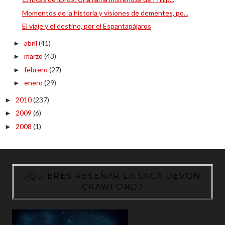
Momentos de la historia y visiones de dementes, po...
El viaje y el destino, por el Espantapájaros
abril
(41)
►
marzo
(43)
►
febrero
(27)
►
enero
(29)
►
2010
(237)
►
2009
(6)
►
2008
(1)
►
¿QUIERES RESEÑAR LA SAGA DEVON
CRAWFORD?