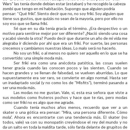
Wars” las tenía donde debían estar (estaban) y he recogido la cabeza
zombi que tengo en mi habitación. Supongo que alguien podría
pensar: “Qué friki”. Siento decir que no, no soy friki. Soy alguien que
tiene sus gustos, que quizás no sean de la mayoría, pero por ello no
soy eso que se llama friki.
Sé que en su día tenía gracia el término. ¿Era despectivo o un
motivo para sentirse mejor por ser diferente? ¿Nació siendo una cosa
y acabó siendo la otra? Puedo decir que durante un año de mi vida me
alegraba ir diciendo por ahí que era un friki. Por suerte, las personas
crecemos y cambiamos nuestras ideas. Lo malo será no hacerlo.
No soy un friki, o al menos no quiero ser aquello en lo que se ha
convertido: una simple moda más.
Ser friki era como una anécdota patética, las cosas suelen
tener gracia cuando las conocen pocos y las sienten. Cuando se
hacen grandes y se llenan de falsedad, se vuelven aburridas. Lo que
supuestamente era ser raro, se convierte en algo normal. Hasta ser
un inadaptado social (y no como los de “Misfits”), terminó pasando a
ser una moda más.
Las modas no me gustan. Vale, sí, esta esa señora que viste a
sus modelos como fruteros pochos y hace que te rías, pero modas
como ser friki no es algo que me agrade.
Cuando tenía muchos años menos, recuerdo que ver a un
skater o una gótica era pensar: “Mira, una persona diferente. Cómo
mola”. Ahora es encontrarte con una tendencia más. El skater (no
todos, vale) va con su monopatín creyéndose el rey del mundo y no
da un salto en toda la maldita tarde, sólo farda delante de grupitos de