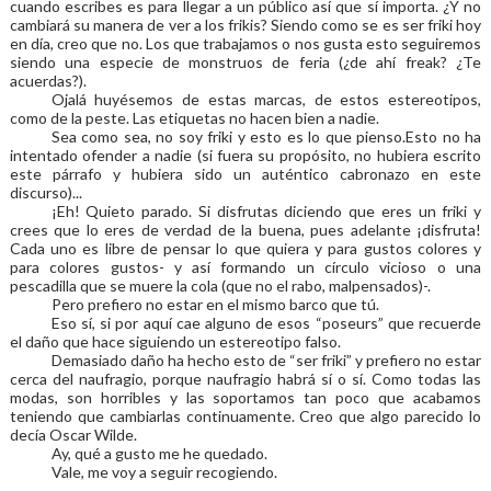
cuando escribes es para llegar a un público así que sí importa. ¿Y no
cambiará su manera de ver a los frikis? Siendo como se es ser friki hoy
en día, creo que no. Los que trabajamos o nos gusta esto seguiremos
siendo una especie de monstruos de feria (¿de ahí freak? ¿Te
acuerdas?).
Ojalá huyésemos de estas marcas, de estos estereotipos,
como de la peste. Las etiquetas no hacen bien a nadie.
Sea como sea, no soy friki y esto es lo que pienso.
Esto no ha
intentado ofender a nadie (si fuera su propósito, no hubiera escrito
este párrafo y hubiera sido un auténtico cabronazo en este
discurso)...
¡Eh! Quieto parado. Si disfrutas diciendo que eres un friki y
crees que lo eres de verdad de la buena, pues adelante ¡disfruta!
Cada uno es libre de pensar lo que quiera y para gustos colores y
para colores gustos- y así formando un círculo vicioso o una
pescadilla que se muere la cola (que no el rabo, malpensados)-.
Pero prefiero no estar en el mismo barco que tú.
Eso sí, si por aquí cae alguno de esos “poseurs” que recuerde
el daño que hace siguiendo un estereotipo falso.
Demasiado daño ha hecho esto de “ser friki” y prefiero no estar
cerca del naufragio, porque naufragio habrá sí o sí. Como todas las
modas, son horribles y las soportamos tan poco que acabamos
teniendo que cambiarlas continuamente. Creo que algo parecido lo
decía Oscar Wilde.
Ay, qué a gusto me he quedado.
Vale, me voy a seguir recogiendo.