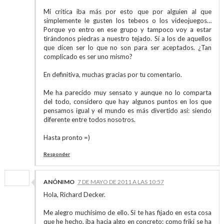
Mi crítica iba más por esto que por alguien al que
simplemente le gusten los tebeos o los videojuegos…
Porque yo entro en ese grupo y tampoco voy a estar
tirándonos piedras a nuestro tejado. Sí a los de aquellos
que dicen ser lo que no son para ser aceptados. ¿Tan
complicado es ser uno mismo?
En definitiva, muchas gracias por tu comentario.
Me ha parecido muy sensato y aunque no lo comparta
del todo, considero que hay algunos puntos en los que
pensamos igual y el mundo es más divertido así: siendo
diferente entre todos nosotros.
Hasta pronto =)
Responder
ANÓNIMO
7 DE MAYO DE 2011 A LAS 10:57
Hola, Richard Decker.
Me alegro muchísimo de ello. Si te has fijado en esta cosa
que he hecho, iba hacia algo en concreto: como friki se ha