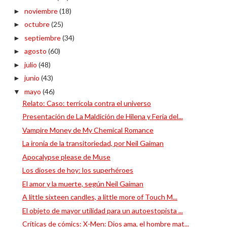
noviembre
(18)
►
octubre
(25)
►
septiembre
(34)
►
agosto
(60)
►
julio
(48)
►
junio
(43)
►
mayo
(46)
▼
Relato: Caso: terrícola contra el universo
Presentación de La Maldición de Hilena y Feria del...
Vampire Money de My Chemical Romance
La ironía de la transitoriedad, por Neil Gaiman
Apocalypse please de Muse
Los dioses de hoy: los superhéroes
El amor y la muerte, según Neil Gaiman
A little sixteen candles, a little more of Touch M...
El objeto de mayor utilidad para un autoestopista ...
Críticas de cómics: X-Men: Dios ama, el hombre mat...