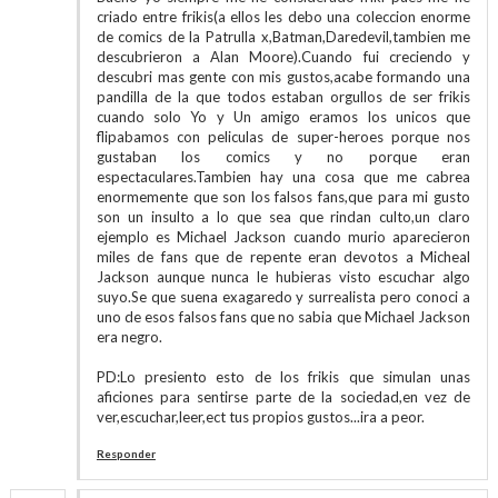
criado entre frikis(a ellos les debo una coleccion enorme
de comics de la Patrulla x,Batman,Daredevil,tambien me
descubrieron a Alan Moore).Cuando fui creciendo y
descubri mas gente con mis gustos,acabe formando una
pandilla de la que todos estaban orgullos de ser frikis
cuando solo Yo y Un amigo eramos los unicos que
flipabamos con peliculas de super-heroes porque nos
gustaban los comics y no porque eran
espectaculares.Tambien hay una cosa que me cabrea
enormemente que son los falsos fans,que para mi gusto
son un insulto a lo que sea que rindan culto,un claro
ejemplo es Michael Jackson cuando murio aparecieron
miles de fans que de repente eran devotos a Micheal
Jackson aunque nunca le hubieras visto escuchar algo
suyo.Se que suena exagaredo y surrealista pero conoci a
uno de esos falsos fans que no sabia que Michael Jackson
era negro.
PD:Lo presiento esto de los frikis que simulan unas
aficiones para sentirse parte de la sociedad,en vez de
ver,escuchar,leer,ect tus propios gustos...ira a peor.
Responder