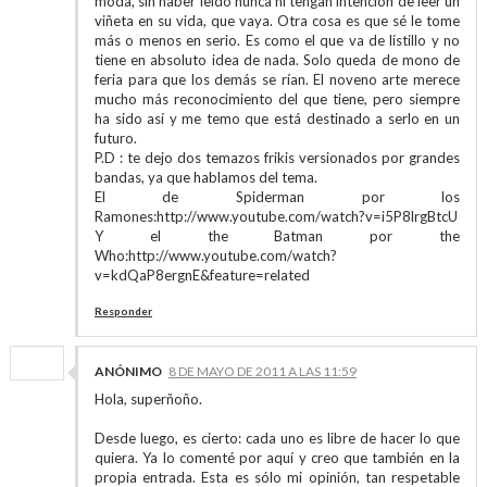
moda, sin haber leído nunca ni tengan intención de leer un
viñeta en su vida, que vaya. Otra cosa es que sé le tome
más o menos en serio. Es como el que va de listillo y no
tiene en absoluto idea de nada. Solo queda de mono de
feria para que los demás se rían. El noveno arte merece
mucho más reconocimiento del que tiene, pero siempre
ha sido así y me temo que está destinado a serlo en un
futuro.
P.D : te dejo dos temazos frikis versionados por grandes
bandas, ya que hablamos del tema.
El de Spiderman por los
Ramones:http://www.youtube.com/watch?v=i5P8lrgBtcU
Y el the Batman por the
Who:http://www.youtube.com/watch?
v=kdQaP8ergnE&feature=related
Responder
ANÓNIMO
8 DE MAYO DE 2011 A LAS 11:59
Hola, superñoño.
Desde luego, es cierto: cada uno es libre de hacer lo que
quiera. Ya lo comenté por aquí y creo que también en la
propia entrada. Esta es sólo mi opinión, tan respetable