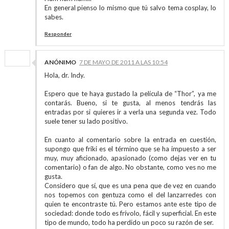
En general pienso lo mismo que tú salvo tema cosplay, lo
sabes.
Responder
ANÓNIMO
7 DE MAYO DE 2011 A LAS 10:54
Hola, dr. Indy.
Espero que te haya gustado la película de “Thor”, ya me
contarás. Bueno, si te gusta, al menos tendrás las
entradas por si quieres ir a verla una segunda vez. Todo
suele tener su lado positivo.
En cuanto al comentario sobre la entrada en cuestión,
supongo que friki es el término que se ha impuesto a ser
muy, muy aficionado, apasionado (como dejas ver en tu
comentario) o fan de algo. No obstante, como ves no me
gusta.
Considero que sí, que es una pena que de vez en cuando
nos topemos con gentuza como el del lanzarredes con
quien te encontraste tú. Pero estamos ante este tipo de
sociedad: donde todo es frívolo, fácil y superficial. En este
tipo de mundo, todo ha perdido un poco su razón de ser.