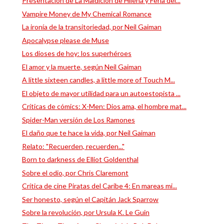
Presentación de La Maldición de Hilena y Feria del...
Vampire Money de My Chemical Romance
La ironía de la transitoriedad, por Neil Gaiman
Apocalypse please de Muse
Los dioses de hoy: los superhéroes
El amor y la muerte, según Neil Gaiman
A little sixteen candles, a little more of Touch M...
El objeto de mayor utilidad para un autoestopista ...
Críticas de cómics: X-Men: Dios ama, el hombre mat...
Spider-Man versión de Los Ramones
El daño que te hace la vida, por Neil Gaiman
Relato: "Recuerden, recuerden..."
Born to darkness de Elliot Goldenthal
Sobre el odio, por Chris Claremont
Crítica de cine Piratas del Caribe 4: En mareas mi...
Ser honesto, según el Capitán Jack Sparrow
Sobre la revolución, por Ursula K. Le Guin