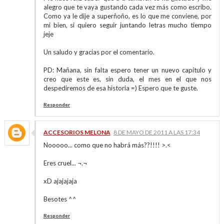
alegro que te vaya gustando cada vez más como escribo.
Como ya le dije a superñoño, es lo que me conviene, por
mi bien, si quiero seguir juntando letras mucho tiempo
jeje
Un saludo y gracias por el comentario.
PD: Mañana, sin falta espero tener un nuevo capítulo y
creo que este es, sin duda, el mes en el que nos
despediremos de esa historia =) Espero que te guste.
Responder
ACCESORIOS MELONA
8 DE MAYO DE 2011 A LAS 17:34
Nooooo... como que no habrá más??!!!! >.<
Eres cruel... ¬.¬
xD ajajajaja
Besotes ^^
Responder