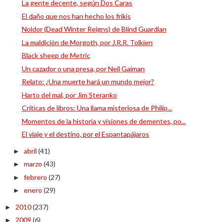
La gente decente, según Dos Caras
El daño que nos han hecho los frikis
Noldor (Dead Winter Reigns) de Blind Guardian
La maldición de Morgoth, por J.R.R. Tolkien
Black sheep de Metric
Un cazador o una presa, por Neil Gaiman
Relato: ¿Una muerte hará un mundo mejor?
Harto del mal, por Jim Steranko
Críticas de libros: Una llama misteriosa de Philip...
Momentos de la historia y visiones de dementes, po...
El viaje y el destino, por el Espantapájaros
abril
(41)
►
marzo
(43)
►
febrero
(27)
►
enero
(29)
►
2010
(237)
►
2009
(6)
►