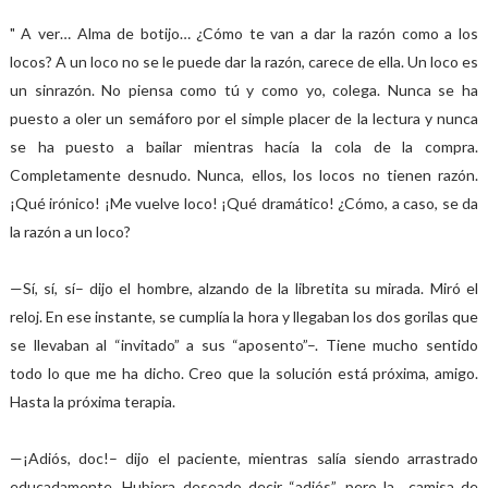
" A ver… Alma de botijo… ¿Cómo te van a dar la razón como a los
locos? A un loco no se le puede dar la razón, carece de ella. Un loco es
un sinrazón. No piensa como tú y como yo, colega. Nunca se ha
puesto a oler un semáforo por el simple placer de la lectura y nunca
se ha puesto a bailar mientras hacía la cola de la compra.
Completamente desnudo. Nunca, ellos, los locos no tienen razón.
¡Qué irónico! ¡Me vuelve loco! ¡Qué dramático! ¿Cómo, a caso, se da
la razón a un loco?
—Sí, sí, sí– dijo el hombre, alzando de la libretita su mirada. Miró el
reloj. En ese instante, se cumplía la hora y llegaban los dos gorilas que
se llevaban al “invitado” a sus “aposento”–. Tiene mucho sentido
todo lo que me ha dicho. Creo que la solución está próxima, amigo.
Hasta la próxima terapia.
—¡Adiós, doc!– dijo el paciente, mientras salía siendo arrastrado
educadamente. Hubiera deseado decir “adiós”, pero la camisa de