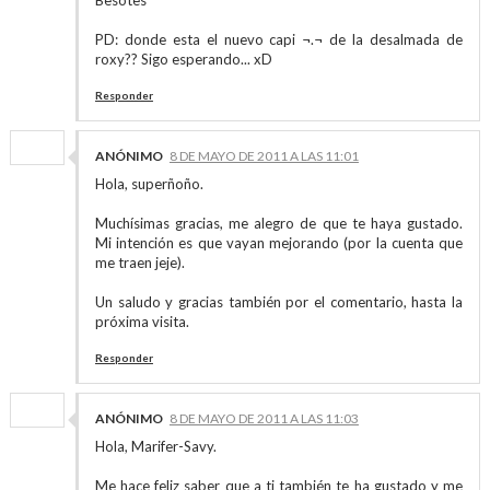
Besotes ^^
PD: donde esta el nuevo capi ¬.¬ de la desalmada de
roxy?? Sigo esperando... xD
Responder
ANÓNIMO
8 DE MAYO DE 2011 A LAS 11:01
Hola, superñoño.
Muchísimas gracias, me alegro de que te haya gustado.
Mi intención es que vayan mejorando (por la cuenta que
me traen jeje).
Un saludo y gracias también por el comentario, hasta la
próxima visita.
Responder
ANÓNIMO
8 DE MAYO DE 2011 A LAS 11:03
Hola, Marifer-Savy.
Me hace feliz saber que a ti también te ha gustado y me