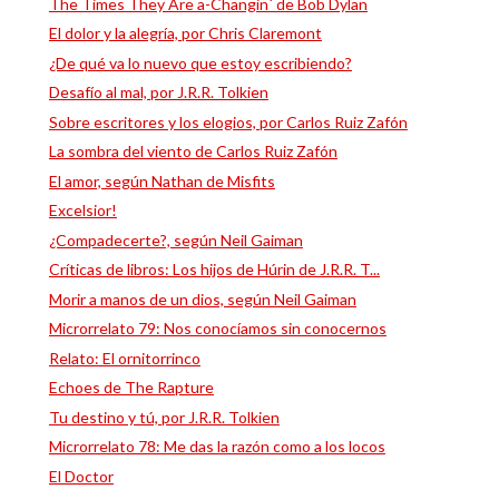
The Times They Are a-Changin´ de Bob Dylan
El dolor y la alegría, por Chris Claremont
¿De qué va lo nuevo que estoy escribiendo?
Desafío al mal, por J.R.R. Tolkien
Sobre escritores y los elogios, por Carlos Ruiz Zafón
La sombra del viento de Carlos Ruiz Zafón
El amor, según Nathan de Misfits
Excelsior!
¿Compadecerte?, según Neil Gaiman
Críticas de libros: Los hijos de Húrin de J.R.R. T...
Morir a manos de un dios, según Neil Gaiman
Microrrelato 79: Nos conocíamos sin conocernos
Relato: El ornitorrinco
Echoes de The Rapture
Tu destino y tú, por J.R.R. Tolkien
Microrrelato 78: Me das la razón como a los locos
El Doctor