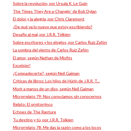
Sobre la revolución, por Ursula K. Le Guin
The Times They Are a-Changin´ de Bob Dylan
El dolor y la alegría, por Chris Claremont
¿De qué va lo nuevo que estoy escribiendo?
Desafío al mal, por J.R.R. Tolkien
Sobre escritores y los elogios, por Carlos Ruiz Zafón
La sombra del viento de Carlos Ruiz Zafón
El amor, según Nathan de Misfits
Excelsior!
¿Compadecerte?, según Neil Gaiman
Críticas de libros: Los hijos de Húrin de J.R.R. T...
Morir a manos de un dios, según Neil Gaiman
Microrrelato 79: Nos conocíamos sin conocernos
Relato: El ornitorrinco
Echoes de The Rapture
Tu destino y tú, por J.R.R. Tolkien
Microrrelato 78: Me das la razón como a los locos