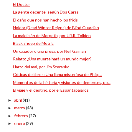
El Doctor
La gente decente, según Dos Caras
El daño que nos han hecho los frikis
Noldor (Dead Winter Reigns) de Blind Guardian
La maldición de Morgoth, por J.R.R. Tolkien
Black sheep de Metric
Un cazador o una presa, por Neil Gaiman
Relato: ¿Una muerte hará un mundo mejor?
Harto del mal, por Jim Steranko
Críticas de libros: Una llama misteriosa de Philip...
Momentos de la historia y visiones de dementes, po...
El viaje y el destino, por el Espantapájaros
abril
(41)
►
marzo
(43)
►
febrero
(27)
►
enero
(29)
►