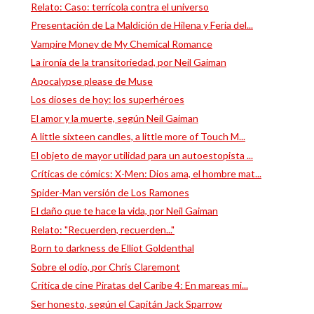
Relato: Caso: terrícola contra el universo
Presentación de La Maldición de Hilena y Feria del...
Vampire Money de My Chemical Romance
La ironía de la transitoriedad, por Neil Gaiman
Apocalypse please de Muse
Los dioses de hoy: los superhéroes
El amor y la muerte, según Neil Gaiman
A little sixteen candles, a little more of Touch M...
El objeto de mayor utilidad para un autoestopista ...
Críticas de cómics: X-Men: Dios ama, el hombre mat...
Spider-Man versión de Los Ramones
El daño que te hace la vida, por Neil Gaiman
Relato: "Recuerden, recuerden..."
Born to darkness de Elliot Goldenthal
Sobre el odio, por Chris Claremont
Crítica de cine Piratas del Caribe 4: En mareas mi...
Ser honesto, según el Capitán Jack Sparrow