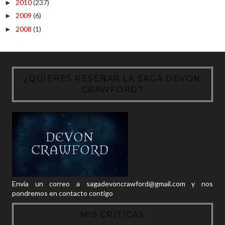
2010
(237)
►
2009
(6)
►
2008
(1)
►
¿QUIERES RESEÑAR LA SAGA DEVON
CRAWFORD?
Envía un correo a sagadevoncrawford@gmail.com y nos
pondremos en contacto contigo
MIS CRÍTICAS