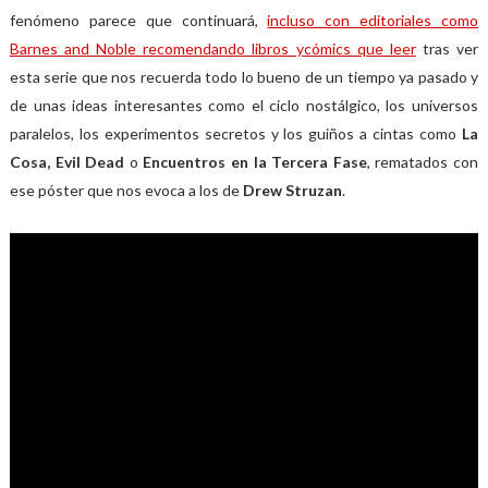
fenómeno parece que continuará,
incluso con editoriales como
Barnes and Noble recomendando libros ycómics que leer
tras ver
esta serie que nos recuerda todo lo bueno de un tiempo ya pasado y
de unas ideas interesantes como el ciclo nostálgico, los universos
paralelos, los experimentos secretos y los guiños a cintas como
La
Cosa, Evil Dead
o
Encuentros en la Tercera Fase
, rematados con
ese póster que nos evoca a los de
Drew Struzan
.