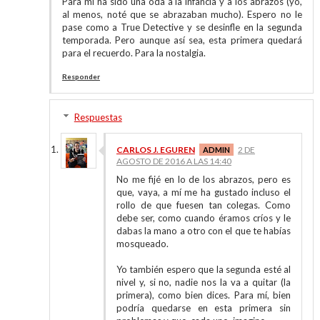
Para mí ha sido una oda a la infancia y a los abrazos (yo,
al menos, noté que se abrazaban mucho). Espero no le
pase como a True Detective y se desinfle en la segunda
temporada. Pero aunque así sea, esta primera quedará
para el recuerdo. Para la nostalgia.
Responder
Respuestas
CARLOS J. EGUREN
2 DE
AGOSTO DE 2016 A LAS 14:40
No me fijé en lo de los abrazos, pero es
que, vaya, a mí me ha gustado incluso el
rollo de que fuesen tan colegas. Como
debe ser, como cuando éramos críos y le
dabas la mano a otro con el que te habías
mosqueado.
Yo también espero que la segunda esté al
nivel y, si no, nadie nos la va a quitar (la
primera), como bien dices. Para mí, bien
podría quedarse en esta primera sin