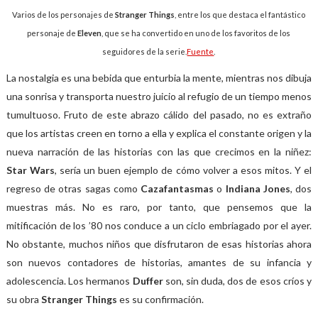
Varios de los personajes de
Stranger Things
, entre los que destaca el fantástico
personaje de
Eleven
, que se ha convertido en uno de los favoritos de los
seguidores de la serie.
Fuente
.
La nostalgia es una bebida que enturbia la mente, mientras nos dibuja
una sonrisa y transporta nuestro juicio al refugio de un tiempo menos
tumultuoso. Fruto de este abrazo cálido del pasado, no es extraño
que los artistas creen en torno a ella y explica el constante origen y la
nueva narración de las historias con las que crecimos en la niñez:
Star Wars
, sería un buen ejemplo de cómo volver a esos mitos. Y el
regreso de otras sagas como
Cazafantasmas
o
Indiana Jones
, dos
muestras más. No es raro, por tanto, que pensemos que la
mitificación de los ’80 nos conduce a un ciclo embriagado por el ayer.
No obstante, muchos niños que disfrutaron de esas historias ahora
son nuevos contadores de historias, amantes de su infancia y
adolescencia. Los hermanos
Duffer
son, sin duda, dos de esos críos y
su obra
Stranger
Things
es su confirmación.