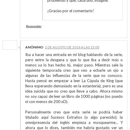
problemas y que, cada uno, imagine.
¡Gracias por el comentario!
Responder
ANÓNIMO
2 DE AGOSTO DE 2016 A LAS 13:00
Iba a hacer una entrada en mi blog hablando de la serie,
pero entre la desgana y que lo que iba a decir más o
menos ya lo has hecho tú, mejor paso. Mientras sale la
siguiente temporada creo que veo a echarle un ojo a
algunas de las influencias de la serie que no conozco.
Hasta pensé en empezar a leer La Cúpula de King (que
lleva esperando demasiado en la estantería), pero es una
idea suicida que no creo que lleve a cabo. Ahora mismo
no soy capaz de leer un libro de 1000 páginas (no puedo
ni con menos de 200 xD).
Personalmente creo que esta serie se podría haber
titulado aquí Sucesos Extraños (o algo parecido); la
omnipresencia del inglés empieza a mosquearme... Y
ahora que lo dices, también me habría gustado ver un