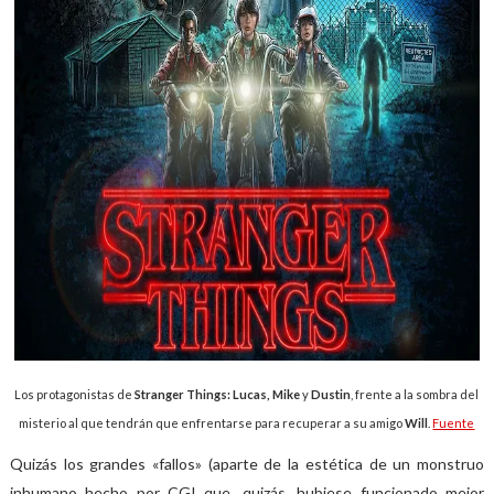
Los protagonistas de
Stranger Things: Lucas, Mike
y
Dustin
, frente a la sombra del
misterio al que tendrán que enfrentarse para recuperar a su amigo
Will
.
Fuente
Quizás los grandes
«
fallos» (aparte de la estética de un monstruo
inhumano hecho por CGI que, quizás, hubiese funcionado mejor