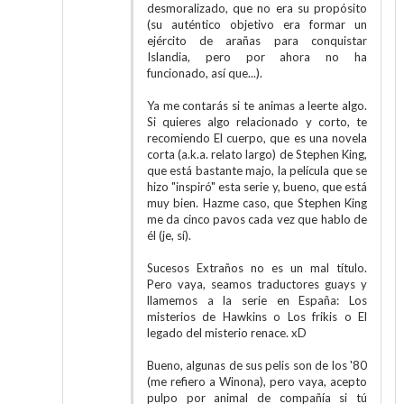
desmoralizado, que no era su propósito
(su auténtico objetivo era formar un
ejército de arañas para conquistar
Islandia, pero por ahora no ha
funcionado, así que...).
Ya me contarás si te animas a leerte algo.
Si quieres algo relacionado y corto, te
recomiendo El cuerpo, que es una novela
corta (a.k.a. relato largo) de Stephen King,
que está bastante majo, la película que se
hizo "inspiró" esta serie y, bueno, que está
muy bien. Hazme caso, que Stephen King
me da cinco pavos cada vez que hablo de
él (je, sí).
Sucesos Extraños no es un mal título.
Pero vaya, seamos traductores guays y
llamemos a la serie en España: Los
misterios de Hawkins o Los frikis o El
legado del misterio renace. xD
Bueno, algunas de sus pelis son de los '80
(me refiero a Winona), pero vaya, acepto
pulpo por animal de compañía si tú