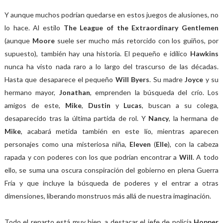
Y aunque muchos podrían quedarse en estos juegos de alusiones, no
lo hace. Al estilo
The League of the Extraordinary Gentlemen
(aunque
Moore
suele ser mucho más retorcido con los guiños, por
supuesto), también hay una historia. El pequeño e idílico
Hawkins
nunca ha visto nada raro a lo largo del trascurso de las décadas.
Hasta que desaparece el pequeño
Will Byers
. Su madre
Joyce
y su
hermano mayor,
Jonathan
, emprenden la búsqueda del crío. Los
amigos de este,
Mike
,
Dustin
y
Lucas
, buscan a su colega,
desaparecido tras la última partida de rol. Y
Nancy
, la hermana de
Mike
, acabará metida también en este lío, mientras aparecen
personajes como una misteriosa niña,
Eleven
(
Elle
), con la cabeza
rapada y con poderes con los que podrían encontrar a
Will
. A todo
ello, se suma una oscura conspiración del gobierno en plena Guerra
Fría y que incluye la búsqueda de poderes y el entrar a otras
dimensiones, liberando monstruos más allá de nuestra imaginación.
Todo el reparto está muy bien, a destacar el jefe de policía
Hopper