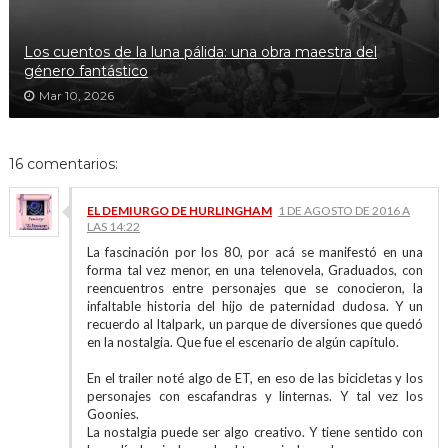
Los cuentos de la luna pálida: una obra maestra del
género fantástico
Mar 10, 2026
16 comentarios:
EL DEMIURGO DE HURLINGHAM
1 DE AGOSTO DE 2016 A
LAS 14:22
La fascinación por los 80, por acá se manifestó en una
forma tal vez menor, en una telenovela, Graduados, con
reencuentros entre personajes que se conocieron, la
infaltable historia del hijo de paternidad dudosa. Y un
recuerdo al Italpark, un parque de diversiones que quedó
en la nostalgia. Que fue el escenario de algún capítulo.
En el trailer noté algo de ET, en eso de las bicicletas y los
personajes con escafandras y linternas. Y tal vez los
Goonies.
La nostalgia puede ser algo creativo. Y tiene sentido con