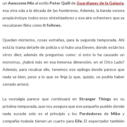
un
Awesome
Mix
al estilo
Peter
Quill
de
Guardianes de la Galaxia
,
esa otra oda a la década de las hombreras. Además, la banda sonora
propia incluye todos esos sintetizadores y ese aire ochentero que ya
rescatasen films como
It follows
.
Quedan misterios, cosas extrañas, para la segunda temporada. Ahí
está la trama del jefe de policía o si hubo una Eleven, donde están los
otros diez; además de preguntas como: si esto lo ha causado un
monstruo, ¿habrá más en esa inmensa dimensión, en el Otro Lado?
Además, para recalcar ello, tenemos ese epílogo donde parece que
nada va bien, pese a lo que se finja (y que, quizás, se podría haber
cerrado antes).
La nostalgia parece que continuará en
Stranger Things
en su
próxima temporada, que nos asegura que ese pequeño pueblo donde
nada sucede solo es el principio y los
Perdedores
de
Mike
y
compañía todavía tienen un cuarto para
Elle
. El espectador también