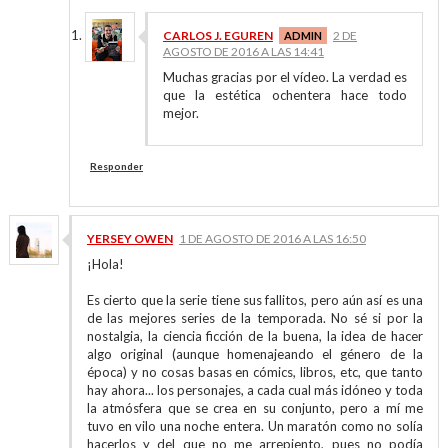
CARLOS J. EGUREN
2 DE
AGOSTO DE 2016 A LAS 14:41
Muchas gracias por el vídeo. La verdad es
que la estética ochentera hace todo
mejor.
Responder
YERSEY OWEN
1 DE AGOSTO DE 2016 A LAS 16:50
¡Hola!
Es cierto que la serie tiene sus fallitos, pero aún así es una
de las mejores series de la temporada. No sé si por la
nostalgia, la ciencia ficción de la buena, la idea de hacer
algo original (aunque homenajeando el género de la
época) y no cosas basas en cómics, libros, etc, que tanto
hay ahora... los personajes, a cada cual más idóneo y toda
la atmósfera que se crea en su conjunto, pero a mí me
tuvo en vilo una noche entera. Un maratón como no solía
hacerlos y del que no me arrepiento, pues no podía