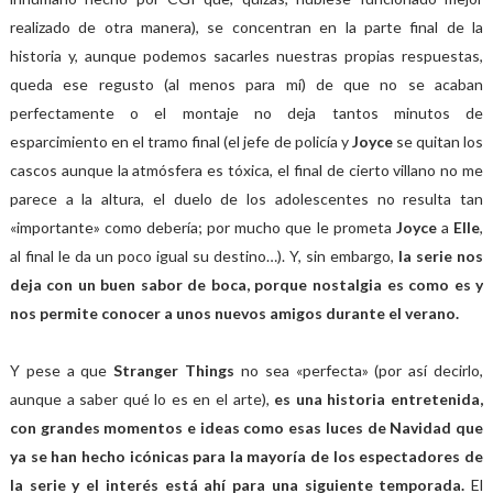
realizado de otra manera), se concentran en la parte final de la
historia y, aunque podemos sacarles nuestras propias respuestas,
queda ese regusto (al menos para mí) de que no se acaban
perfectamente o el montaje no deja tantos minutos de
esparcimiento en el tramo final (el jefe de policía y
Joyce
se quitan los
cascos aunque la atmósfera es tóxica, el final de cierto villano no me
parece a la altura, el duelo de los adolescentes no resulta tan
«
importante» como debería; por mucho que le prometa
Joyce
a
Elle
,
al final le da un poco igual su destino…). Y, sin embargo,
la serie nos
deja con un buen sabor de boca, porque nostalgia es como es y
nos permite conocer a unos nuevos amigos durante el verano.
Y pese a que
Stranger Things
no sea
«
perfecta» (por así decirlo,
aunque a saber qué lo es en el arte),
es una historia entretenida,
con grandes momentos e ideas como esas luces de Navidad que
ya se han hecho icónicas para la mayoría de los espectadores de
la serie y el interés está ahí para una siguiente temporada.
El