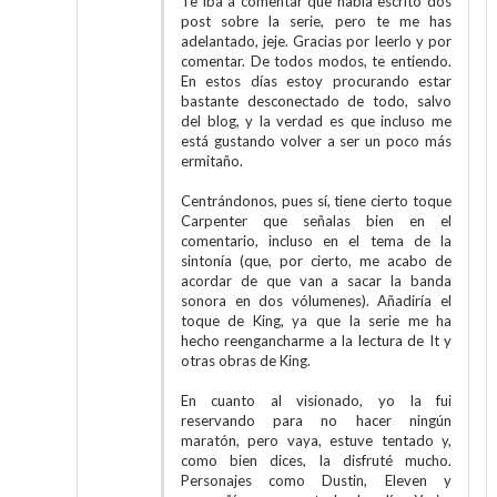
Te iba a comentar que había escrito dos
post sobre la serie, pero te me has
adelantado, jeje. Gracias por leerlo y por
comentar. De todos modos, te entiendo.
En estos días estoy procurando estar
bastante desconectado de todo, salvo
del blog, y la verdad es que incluso me
está gustando volver a ser un poco más
ermitaño.
Centrándonos, pues sí, tiene cierto toque
Carpenter que señalas bien en el
comentario, incluso en el tema de la
sintonía (que, por cierto, me acabo de
acordar de que van a sacar la banda
sonora en dos vólumenes). Añadiría el
toque de King, ya que la serie me ha
hecho reengancharme a la lectura de It y
otras obras de King.
En cuanto al visionado, yo la fui
reservando para no hacer ningún
maratón, pero vaya, estuve tentado y,
como bien dices, la disfruté mucho.
Personajes como Dustin, Eleven y