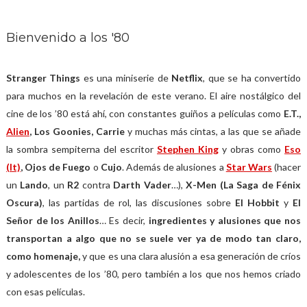
Bienvenido a los '80
Stranger Things
es una miniserie de
Netflix
, que se ha convertido
para muchos en la revelación de este verano. El aire nostálgico del
cine de los ’80 está ahí, con constantes guiños a películas como
E.T.,
Alien
, Los Goonies, Carrie
y muchas más cintas, a las que se añade
la sombra sempiterna del escritor
Stephen King
y obras como
Eso
(It)
, Ojos de Fuego
o
Cujo
. Además de alusiones a
Star Wars
(hacer
un
Lando
, un
R2
contra
Darth Vader
…),
X-Men (La Saga de Fénix
Oscura)
, las partidas de rol, las discusiones sobre
El Hobbit
y
El
Señor de los Anillos
… Es decir,
ingredientes y alusiones que nos
transportan a algo que no se suele ver ya de modo tan claro,
como homenaje,
y que es una clara alusión a esa generación de críos
y adolescentes de los ’80, pero también a los que nos hemos criado
con esas películas.