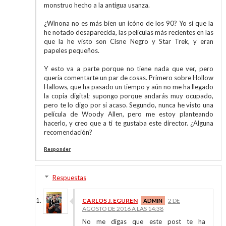
monstruo hecho a la antigua usanza.
¿Winona no es más bien un icóno de los 90? Yo sí que la
he notado desaparecida, las películas más recientes en las
que la he visto son Cisne Negro y Star Trek, y eran
papeles pequeños.
Y esto va a parte porque no tiene nada que ver, pero
quería comentarte un par de cosas. Primero sobre Hollow
Hallows, que ha pasado un tiempo y aún no me ha llegado
la copia digital; supongo porque andarás muy ocupado,
pero te lo digo por si acaso. Segundo, nunca he visto una
película de Woody Allen, pero me estoy planteando
hacerlo, y creo que a ti te gustaba este director. ¿Alguna
recomendación?
Responder
Respuestas
CARLOS J. EGUREN
2 DE
AGOSTO DE 2016 A LAS 14:38
No me digas que este post te ha