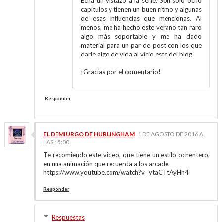
Echa un vistazo a la serie. Son solo ocho
capítulos y tienen un buen ritmo y algunas
de esas influencias que mencionas. Al
menos, me ha hecho este verano tan raro
algo más soportable y me ha dado
material para un par de post con los que
darle algo de vida al vicio este del blog.
¡Gracias por el comentario!
Responder
EL DEMIURGO DE HURLINGHAM
1 DE AGOSTO DE 2016 A
LAS 15:00
Te recomiendo este video, que tiene un estilo ochentero,
en una animación que recuerda a los arcade.
https://www.youtube.com/watch?v=ytaCTtAyHh4
Responder
Respuestas