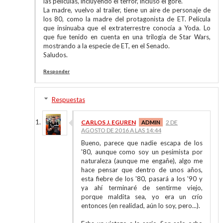
las películas, incluyendo el terror, incluso el gore.
La madre, vuelvo al trailer, tiene un aire de personaje de
los 80, como la madre del protagonista de ET. Película
que insinuaba que el extraterrestre conocía a Yoda. Lo
que fue tenido en cuenta en una trilogía de Star Wars,
mostrando a la especie de ET, en el Senado.
Saludos.
Responder
Respuestas
CARLOS J. EGUREN
2 DE
AGOSTO DE 2016 A LAS 14:44
Bueno, parece que nadie escapa de los
'80, aunque como soy un pesimista por
naturaleza (aunque me engañe), algo me
hace pensar que dentro de unos años,
esta fiebre de los '80, pasará a los '90 y
ya ahí terminaré de sentirme viejo,
porque maldita sea, yo era un crío
entonces (en realidad, aún lo soy, pero...).