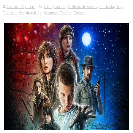
Carlos J. Eguren
Cine y series
,
Críticas de series
,
Fantasía
,
Joy
Division
,
Stephen King
,
Stranger Things
,
Terror