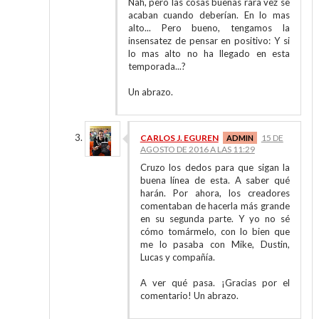
Nah, pero las cosas buenas rara vez se
acaban cuando deberían. En lo mas
alto... Pero bueno, tengamos la
insensatez de pensar en positivo: Y si
lo mas alto no ha llegado en esta
temporada...?
Un abrazo.
CARLOS J. EGUREN
15 DE
AGOSTO DE 2016 A LAS 11:29
Cruzo los dedos para que sigan la
buena línea de esta. A saber qué
harán. Por ahora, los creadores
comentaban de hacerla más grande
en su segunda parte. Y yo no sé
cómo tomármelo, con lo bien que
me lo pasaba con Mike, Dustin,
Lucas y compañía.
A ver qué pasa. ¡Gracias por el
comentario! Un abrazo.