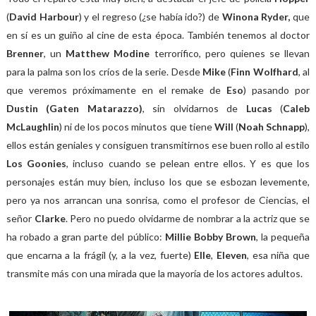
(
David Harbour
) y el regreso (¿se había ido?) de
Winona Ryder,
que
en sí es un guiño al cine de esta época. También tenemos al doctor
Brenner
, un
Matthew Modine
terrorífico, pero quienes se llevan
para la palma son los críos de la serie. Desde
Mike
(
Finn Wolfhard
, al
que veremos próximamente en el remake de
Eso
) pasando por
Dustin (Gaten Matarazzo)
, sin olvidarnos de
Lucas
(
Caleb
McLaughlin
) ni de los pocos minutos que tiene
Will
(
Noah Schnapp
),
ellos están geniales y consiguen transmitirnos ese buen rollo al estilo
Los Goonies
, incluso cuando se pelean entre ellos. Y es que los
personajes están muy bien, incluso los que se esbozan levemente,
pero ya nos arrancan una sonrisa, como el profesor de Ciencias, el
señor
Clarke
. Pero no puedo olvidarme de nombrar a la actriz que se
ha robado a gran parte del público:
Millie Bobby Brown
, la pequeña
que encarna a la frágil (y, a la vez, fuerte)
Elle
,
Eleven
, esa niña que
transmite más con una mirada que la mayoría de los actores adultos.