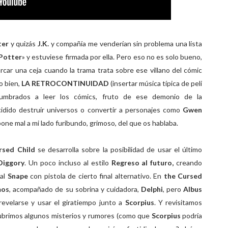
ter
y quizás
J.K.
y compañía me venderían sin problema una lista
Potter
» y estuviese firmada por ella. Pero eso no es solo bueno,
car una ceja cuando la trama trata sobre ese villano del cómic
o bien,
LA RETROCONTINUIDAD
(insertar música típica de peli
stumbrados a leer los cómics, fruto de ese demonio de la
cidido destruir universos o convertir a personajes como
Gwen
one mal a mi lado furibundo, grimoso, del que os hablaba.
rsed Child
se desarrolla sobre la posibilidad de usar el último
Diggory
. Un poco incluso al estilo
Regreso al futuro,
creando
 al
Snape
con pistola de cierto final alternativo. En
the Cursed
os
, acompañado de su sobrina y cuidadora,
Delphi
, pero
Albus
revelarse y usar el giratiempo junto a
Scorpius
. Y revisitamos
ubrimos algunos misterios y rumores (como que
Scorpius
podría