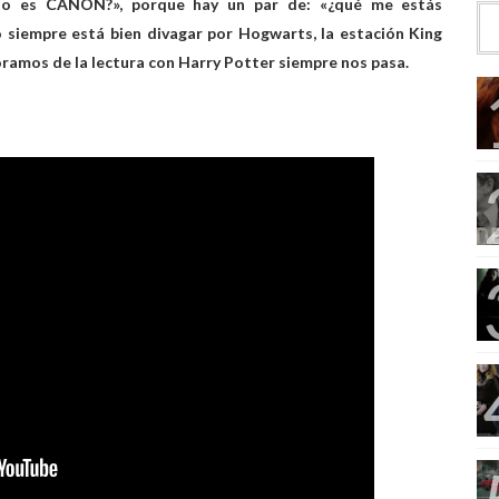
sto es CANON?», porque hay un par de: «¿qué me estás
 siempre está bien divagar por Hogwarts, la estación King
ramos de la lectura con Harry Potter siempre nos pasa.