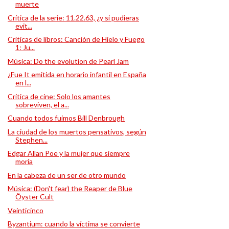
muerte
Crítica de la serie: 11.22.63, ¿y si pudieras
evit...
Críticas de libros: Canción de Hielo y Fuego
1: Ju...
Música: Do the evolution de Pearl Jam
¿Fue It emitida en horario infantil en España
en l...
Crítica de cine: Solo los amantes
sobreviven, el a...
Cuando todos fuimos Bill Denbrough
La ciudad de los muertos pensativos, según
Stephen...
Edgar Allan Poe y la mujer que siempre
moría
En la cabeza de un ser de otro mundo
Música: (Don't fear) the Reaper de Blue
Öyster Cult
Veinticinco
Byzantium: cuando la víctima se convierte