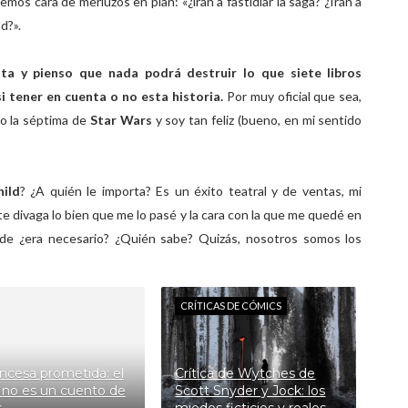
mos cara de merluzos en plan: «¿irán a fastidiar la saga? ¿Irán a
d?».
ta y pienso que nada podrá destruir lo que siete libros
 tener en cuenta o no esta historia.
Por muy oficial que sea,
o la séptima de
Star Wars
y soy tan feliz (bueno, en mi sentido
ild
? ¿A quién le importa? Es un éxito teatral y de ventas, mi
e divaga lo bien que me lo pasé y la cara con la que me quedé en
e ¿era necesario? ¿Quién sabe? Quizás, nosotros somos los
CRÍTICAS DE CÓMICS
incesa prometida: el
Crítica de Wytches de
no es un cuento de
Scott Snyder y Jock: los