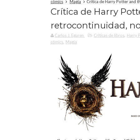
cómics
Magia
Crítica de Harry Potter and t
Crítica de Harry Pot
retrocontinuidad, no
Carlos J. Eguren
Críticas de libros
,
Harry 
cómics
,
Magia