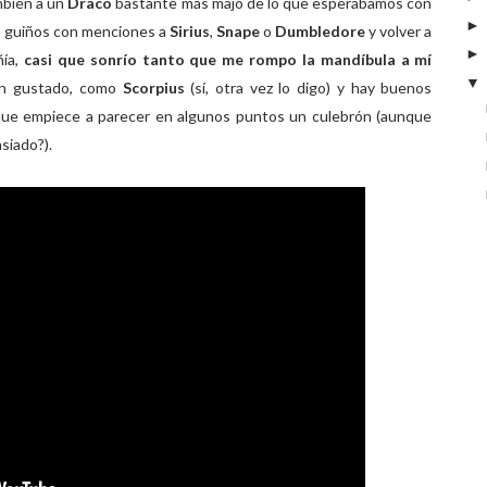
ambién a un
Draco
bastante más majo de lo que esperábamos con
os guiños con menciones a
Sirius
,
Snape
o
Dumbledore
y volver a
ía,
casi que sonrío tanto que me rompo la mandíbula a mí
an gustado, como
Scorpius
(sí, otra vez lo digo) y hay buenos
ue empiece a parecer en algunos puntos un culebrón (aunque
siado?).