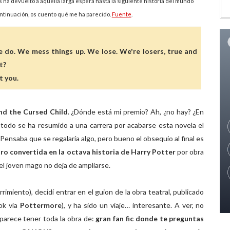
 ha devuelto a aquella larga espera hasta la siguiente historia del mundo
ontinuación, os cuento qué me ha parecido.
Fuente
.
 do. We mess things up. We lose. We're losers, true and
t?
t you.
nd the Cursed Child
. ¿Dónde está mi premio? Ah, ¿no hay? ¿En
 todo se ha resumido a una carrera por acabarse esta novela el
Pensaba que se regalaría algo, pero bueno el obsequio al final es
ro convertida en la octava historia de Harry Potter
por obra
l joven mago no deja de ampliarse.
imiento), decidí entrar en el guion de la obra teatral, publicado
ok vía
Pottermore
), y ha sido un viaje… interesante. A ver, no
parece tener toda la obra de:
gran fan fic donde te preguntas