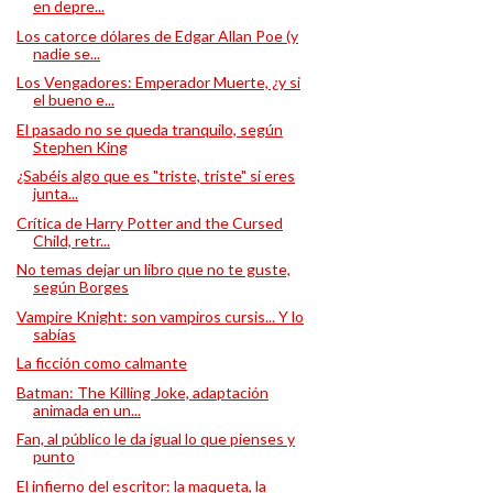
en depre...
Los catorce dólares de Edgar Allan Poe (y
nadie se...
Los Vengadores: Emperador Muerte, ¿y si
el bueno e...
El pasado no se queda tranquilo, según
Stephen King
¿Sabéis algo que es "triste, triste" si eres
junta...
Crítica de Harry Potter and the Cursed
Child, retr...
No temas dejar un libro que no te guste,
según Borges
Vampire Knight: son vampiros cursis... Y lo
sabías
La ficción como calmante
Batman: The Killing Joke, adaptación
animada en un...
Fan, al público le da igual lo que pienses y
punto
El infierno del escritor: la maqueta, la