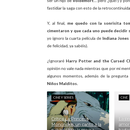
ser un hijo de
Voldemort
… pero ¿qué?) y pone
fastidiar la saga con esto de la retrocontinuida
Y, al final,
me quedo con la sonrisita ton
cimentaron y que cada uno puede decidir si
yo ignoro la cuarta película de
Indiana Jones
de felicidad, ya sabéis).
¿Ignoraré
Harry Potter and the Cursed Ch
opinión no vale nada mientras que por mi ment
algunos momentos, además de la pregunta d
Niños Malditos
.
CINE Y SERIES
CINE
Crítica La Princesa
La pr
Mononoke, un canto a la
amor 