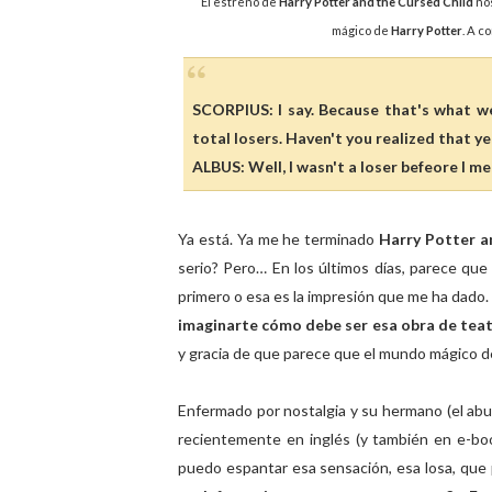
El estreno de
Harry Potter and the Cursed Child
nos
mágico de
Harry Potter
. A c
SCORPIUS: I say. Because that's what we
total losers. Haven't you realized that ye
ALBUS: Well, I wasn't a loser befeore I me
Ya está. Ya me he terminado
Harry Potter a
serio? Pero… En los últimos días, parece que
primero o esa es la impresión que me ha dado. 
imaginarte cómo debe ser esa obra de teat
y gracia de que parece que el mundo mágico de
Enfermado por nostalgia y su hermano (el aburr
recientemente en inglés (y también en e-bo
puedo espantar esa sensación, esa losa, que 