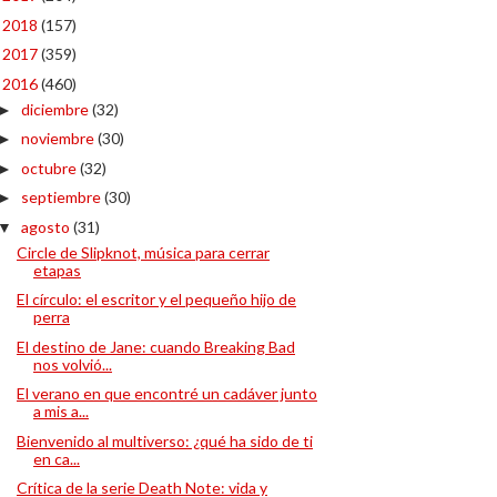
2018
(157)
►
2017
(359)
►
2016
(460)
▼
diciembre
(32)
►
noviembre
(30)
►
octubre
(32)
►
septiembre
(30)
►
agosto
(31)
▼
Circle de Slipknot, música para cerrar
etapas
El círculo: el escritor y el pequeño hijo de
perra
El destino de Jane: cuando Breaking Bad
nos volvió...
El verano en que encontré un cadáver junto
a mis a...
Bienvenido al multiverso: ¿qué ha sido de ti
en ca...
Crítica de la serie Death Note: vida y