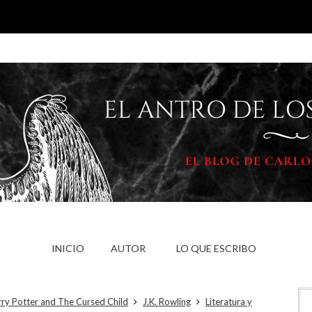
INICIO
AUTOR
LO QUE ESCRIBO
ry Potter and The Cursed Child
J.K. Rowling
Literatura y