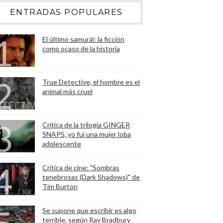
ENTRADAS POPULARES
El último samurái: la ficción
como ocaso de la historia
True Detective, el hombre es el
animal más cruel
Crítica de la trilogía GINGER
SNAPS, yo fui una mujer loba
adolescente
Crítica de cine: "Sombras
tenebrosas (Dark Shadows)" de
Tim Burton
Se supone que escribir es algo
terrible, según Ray Bradbury