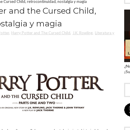
he Cursed Child, retrocontinuidad, nostalgia y magia
ter and the Cursed Child,
stalgia y magia
Potter
,
Harry Potter and The Cursed Child
,
J.K. Rowling
,
Literatura y
¿No
¡Su