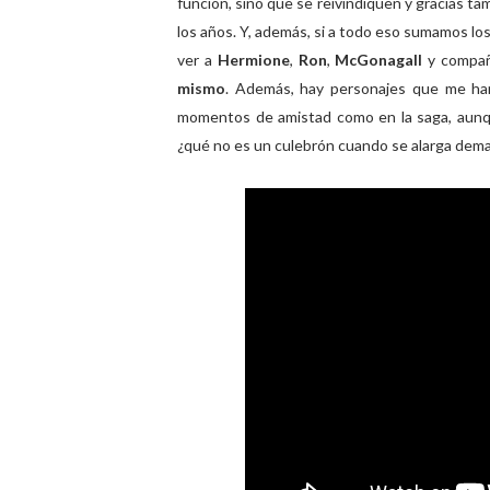
función, sino que se reivindiquen y gracias t
los años. Y, además, si a todo eso sumamos l
ver a
Hermione
,
Ron
,
McGonagall
y compañ
mismo
. Además, hay personajes que me h
momentos de amistad como en la saga, aunq
¿qué no es un culebrón cuando se alarga dema