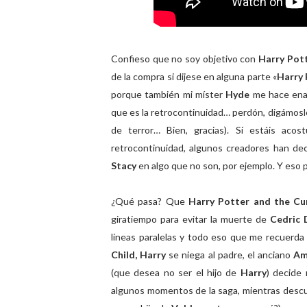
Confieso que no soy objetivo con
Harry Pot
de la compra si dijese en alguna parte «
Harry 
porque también mi míster
Hyde
me hace enar
que es la retrocontinuidad… perdón, digámosl
de terror… Bien, gracias). Si estáis aco
retrocontinuidad, algunos creadores han de
Stacy
en algo que no son, por ejemplo. Y eso p
¿Qué pasa? Que
Harry Potter and the Cu
giratiempo para evitar la muerte de
Cedric 
líneas paralelas y todo eso que me recuerda
Child,
Harry
se niega al padre, el anciano
Am
(que desea no ser el hijo de
Harry
) decide 
algunos momentos de la saga, mientras desc