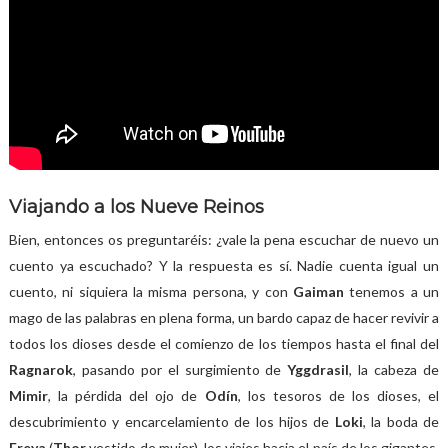
Viajando a los Nueve Reinos
Bien, entonces os preguntaréis: ¿vale la pena escuchar de nuevo un
cuento ya escuchado? Y la respuesta es sí. Nadie cuenta igual un
cuento, ni siquiera la misma persona, y con
Gaiman
tenemos a un
mago de las palabras en plena forma, un bardo capaz de hacer revivir a
todos los dioses desde el comienzo de los tiempos hasta el final del
Ragnarok
, pasando por el surgimiento de
Yggdrasil
, la cabeza de
Mimir
, la pérdida del ojo de
Odín
, los tesoros de los dioses, el
descubrimiento y encarcelamiento de los hijos de
Loki
, la boda de
Freya
(
Thor
vestido de mujer), los viajes hacia el país de los gigantes,