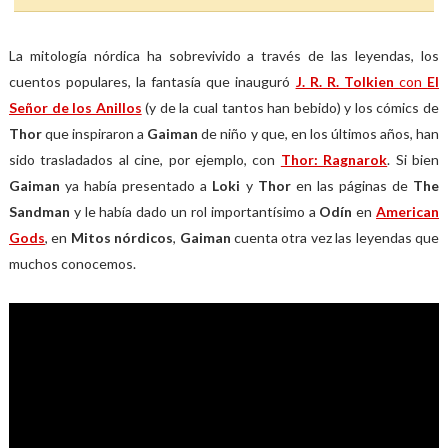
La mitología nórdica ha sobrevivido a través de las leyendas, los
cuentos populares, la fantasía que inauguró
J. R. R. Tolkien
con
El
Señor de los Anillos
(y de la cual tantos han bebido) y los cómics de
Thor
que inspiraron a
Gaiman
de niño y que, en los últimos años, han
sido trasladados al cine, por ejemplo, con
Thor: Ragnarok
. Si bien
Gaiman
ya había presentado a
Loki
y
Thor
en las páginas de
The
Sandman
y le había dado un rol importantísimo a
Odín
en
American
Gods
, en
Mitos nórdicos
,
Gaiman
cuenta otra vez las leyendas que
muchos conocemos.