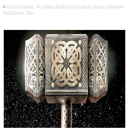
Carlos J. Eguren
Críticas de libros
,
Literatura y cómics
,
Mitología
,
Neil Gaiman
,
Thor