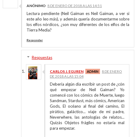
ANÓNIMO
8 DE ENERO DE 2018 A LAS 14:51
Lectura pendiente (Neil Gaiman es Neil Gaiman, a ver si
este año leo más), y además quería documentarme sobre
los elfos nórdicos, ¿son muy diferentes de los elfos de la
Tierra Media?
Responder
Respuestas
CARLOS J. EGUREN
8 DE ENERO
DE 2018 A LAS 15:04
Debería algún día escribir un post de ¿cón
qué empezar de Neil Gaiman? Yo
comencé con los cómics de Muerte, luego
Sandman, Stardust, más cómics, American
Gods, El océano al final del camino, El
pirático, galáctico... viaje de mi padre,
Neverwhere, las antologías de relatos...
Quizás Objetos frágiles no estaría mal
para empezar.