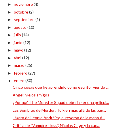
noviembre
(4)
►
octubre
(2)
►
septiembre
(1)
►
agosto
(10)
►
julio
(14)
►
junio
(12)
►
mayo
(12)
►
abril
(12)
►
marzo
(25)
►
febrero
(27)
►
enero
(30)
▼
Cinco cosas que he aprendido como escritor viendo ...
Angel: viejos amigos
¿Por qué The Monster Squad debería ser una películ...
Las Sombras de Mordor: Tolkien más allá de las pág...
Lázaro de Leonid Andréiev, el reverso de la mano d...
Crítica de "Vampire's kiss", Nicolas Cage y la cuc...