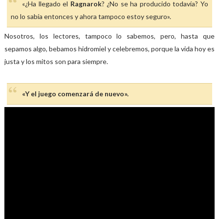
«¿Ha llegado el
Ragnarok
? ¿No se ha producido todavía? Yo
no lo sabía entonces y ahora tampoco estoy seguro».
Nosotros, los lectores, tampoco lo sabemos, pero, hasta que
sepamos algo, bebamos hidromiel y celebremos, porque la vida hoy es
justa y los mitos son para siempre.
«Y el juego comenzará de nuevo».