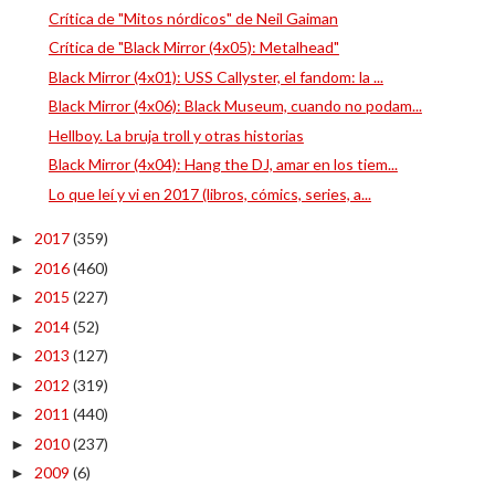
Crítica de "Mitos nórdicos" de Neil Gaiman
Crítica de "Black Mirror (4x05): Metalhead"
Black Mirror (4x01): USS Callyster, el fandom: la ...
Black Mirror (4x06): Black Museum, cuando no podam...
Hellboy. La bruja troll y otras historias
Black Mirror (4x04): Hang the DJ, amar en los tiem...
Lo que leí y vi en 2017 (libros, cómics, series, a...
2017
(359)
►
2016
(460)
►
2015
(227)
►
2014
(52)
►
2013
(127)
►
2012
(319)
►
2011
(440)
►
2010
(237)
►
2009
(6)
►