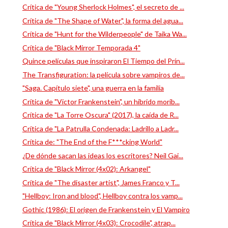
Crítica de "Young Sherlock Holmes", el secreto de ...
Crítica de "The Shape of Water", la forma del agua...
Crítica de "Hunt for the Wilderpeople" de Taika Wa...
Crítica de "Black Mirror Temporada 4"
Quince películas que inspiraron El Tiempo del Prín...
The Transfiguration: la película sobre vampiros de...
"Saga. Capítulo siete", una guerra en la familia
Crítica de "Victor Frankenstein", un híbrido morib...
Crítica de "La Torre Oscura" (2017), la caída de R...
Crítica de "La Patrulla Condenada: Ladrillo a Ladr...
Crítica de: "The End of the F***cking World"
¿De dónde sacan las ideas los escritores? Neil Gai...
Crítica de "Black Mirror (4x02): Arkangel"
Crítica de "The disaster artist", James Franco y T...
"Hellboy: Iron and blood", Hellboy contra los vamp...
Gothic (1986): El origen de Frankenstein y El Vampiro
Crítica de "Black Mirror (4x03): Crocodile", atrap...