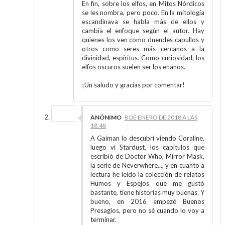
En fin, sobre los elfos, en Mitos Nórdicos
se les nombra, pero poco. En la mitología
escandinava se habla más de ellos y
cambia el enfoque según el autor. Hay
quienes los ven como duendes capullos y
otros como seres más cercanos a la
divinidad, espíritus. Como curiosidad, los
elfos oscuros suelen ser los enanos.
¡Un saludo y gracias por comentar!
ANÓNIMO
8 DE ENERO DE 2018 A LAS
18:48
A Gaiman lo descubrí viendo Coraline,
luego vi Stardust, los capítulos que
escribió de Doctor Who, Mirror Mask,
la serie de Neverwhere..., y en cuanto a
lectura he leído la colección de relatos
Humos y Espejos que me gustó
bastante, tiene historias muy buenas. Y
bueno, en 2016 empezé Buenos
Presagios, pero no sé cuando lo voy a
terminar.