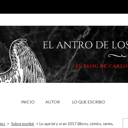
INICIO
AUTOR
LO QUE ESCRIBO
mics
Sobre escribir
Lo que leí y vi en 2017 (libros, cómics, series,