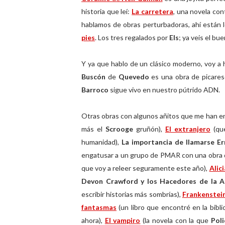
historia que leí:
La carretera
, una novela con
hablamos de obras perturbadoras, ahí están 
pies
. Los tres regalados por
Els
; ya veis el bu
Y ya que hablo de un clásico moderno, voy a h
Buscón
de
Quevedo
es una obra de picares
Barroco
sigue vivo en nuestro pútrido ADN.
Otras obras con algunos añitos que me han e
más el
Scrooge
gruñón),
El extranjero
(que
humanidad),
La importancia de llamarse E
engatusar a un grupo de PMAR con una obra q
que voy a releer seguramente este año),
Alici
Devon Crawford y los Hacedores de la An
escribir historias más sombrías),
Frankenstei
fantasmas
(un libro que encontré en la bibl
ahora),
El vampiro
(la novela con la que
Pol