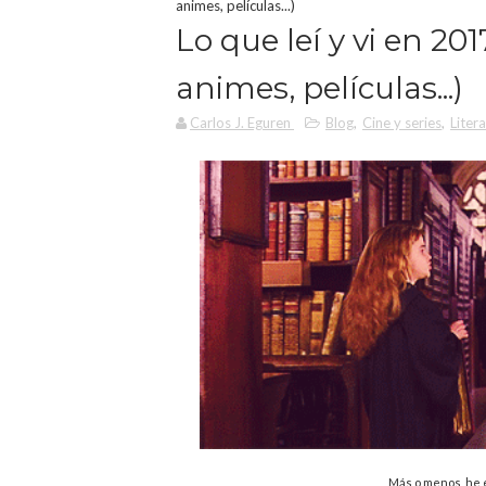
animes, películas...)
Lo que leí y vi en 201
animes, películas...)
Carlos J. Eguren
Blog
,
Cine y series
,
Liter
Más o menos, he