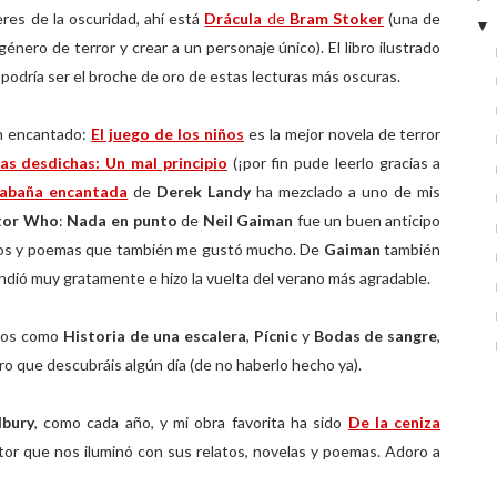
eres de la oscuridad, ahí está
Drácula
de
Bram Stoker
(una de
género de terror y crear a un personaje único). El libro ilustrado
n podría ser el broche de oro de estas lecturas más oscuras.
an encantado:
El juego de los niños
es la mejor novela de terror
as desdichas: Un mal principio
(¡por fin pude leerlo gracias a
cabaña encantada
de
Derek Landy
ha mezclado a uno de mis
tor Who
:
Nada en punto
de
Neil Gaiman
fue un buen anticipo
tos y poemas que también me gustó mucho. De
Gaiman
también
ndió muy gratamente e hizo la vuelta del verano más agradable.
alos como
Historia de una escalera
,
Pícnic
y
Bodas de sangre
,
ro que descubráis algún día (de no haberlo hecho ya).
dbury
, como cada año, y mi obra favorita ha sido
De la ceniza
utor que nos iluminó con sus relatos, novelas y poemas. Adoro a