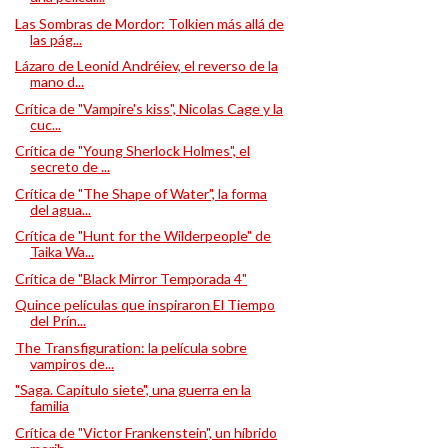
Las Sombras de Mordor: Tolkien más allá de
las pág...
Lázaro de Leonid Andréiev, el reverso de la
mano d...
Crítica de "Vampire's kiss", Nicolas Cage y la
cuc...
Crítica de "Young Sherlock Holmes", el
secreto de ...
Crítica de "The Shape of Water", la forma
del agua...
Crítica de "Hunt for the Wilderpeople" de
Taika Wa...
Crítica de "Black Mirror Temporada 4"
Quince películas que inspiraron El Tiempo
del Prín...
The Transfiguration: la película sobre
vampiros de...
"Saga. Capítulo siete", una guerra en la
familia
Crítica de "Victor Frankenstein", un híbrido