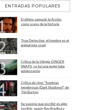
ENTRADAS POPULARES
El último samurái: la ficción
como ocaso de la historia
True Detective, el hombre es el
animal más cruel
Crítica de la trilogía GINGER
SNAPS, yo fui una mujer loba
adolescente
Crítica de cine: "Sombras
tenebrosas (Dark Shadows)" de
Tim Burton
Se supone que escribir es algo
terrible, según Ray Bradbury