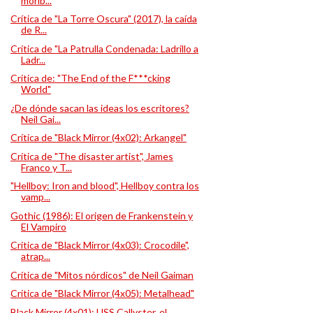
morib...
Crítica de "La Torre Oscura" (2017), la caída
de R...
Crítica de "La Patrulla Condenada: Ladrillo a
Ladr...
Crítica de: "The End of the F***cking
World"
¿De dónde sacan las ideas los escritores?
Neil Gai...
Crítica de "Black Mirror (4x02): Arkangel"
Crítica de "The disaster artist", James
Franco y T...
"Hellboy: Iron and blood", Hellboy contra los
vamp...
Gothic (1986): El origen de Frankenstein y
El Vampiro
Crítica de "Black Mirror (4x03): Crocodile",
atrap...
Crítica de "Mitos nórdicos" de Neil Gaiman
Crítica de "Black Mirror (4x05): Metalhead"
Black Mirror (4x01): USS Callyster, el