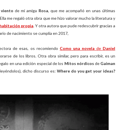
l viento
de mi amiga
Rosa
, que me acompañó en unas últimas
la me regaló otra obra que me hizo valorar mucho la literatura y
habitación propia
. Y otra autora que pude redescubrir gracias a
ario de nacimiento se cumplía en 2017,
 lectora de esas, os recomiendo
Como una novela
de
Daniel
rarse de los libros. Otra obra similar, pero para escribir, es un
galo en una edición especial de los
Mitos nórdicos
de
Gaiman
leyéndolos), dicho discurso es:
Where do you get your ideas?