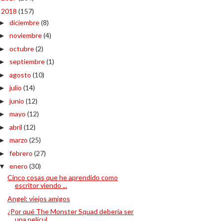
2018
(157)
▼
diciembre
(8)
►
noviembre
(4)
►
octubre
(2)
►
septiembre
(1)
►
agosto
(10)
►
julio
(14)
►
junio
(12)
►
mayo
(12)
►
abril
(12)
►
marzo
(25)
►
febrero
(27)
►
enero
(30)
▼
Cinco cosas que he aprendido como
escritor viendo ...
Angel: viejos amigos
¿Por qué The Monster Squad debería ser
una películ...