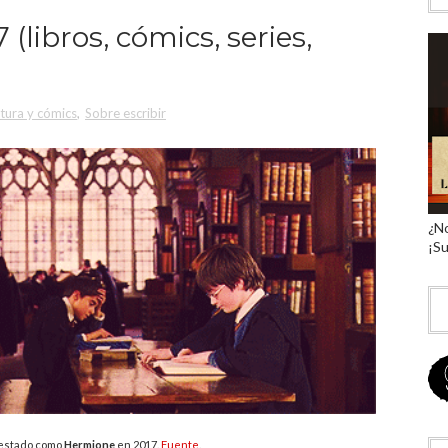
7 (libros, cómics, series,
atura y cómics
,
Sobre escribir
¿No
¡Su
 estado como
Hermione
en 2017.
Fuente
.