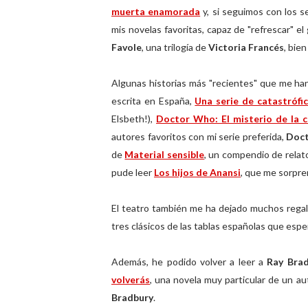
muerta enamorada
y, si seguimos con los s
mis novelas favoritas, capaz de "refrescar" el 
Favole
, una trilogía de
Victoria Francés
, bie
Algunas historias más "recientes" que me h
escrita en España,
Una serie de catastrófic
Elsbeth!),
Doctor Who: El misterio de la 
autores favoritos con mi serie preferida,
Doc
de
Material sensible
, un compendio de rela
pude leer
Los hijos de Anansi
, que me sorpre
El teatro también me ha dejado muchos reg
tres clásicos de las tablas españolas que espe
Además, he podido volver a leer a
Ray Bra
volverás
, una novela muy particular de un a
Bradbury
.