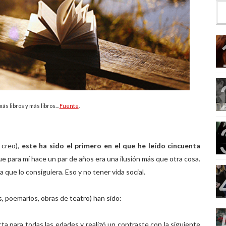
más libros y más libros...
Fuente
.
 creo),
este ha sido el primero en el que he leído cincuenta
ue para mí hace un par de años era una ilusión más que otra cosa.
 que lo consiguiera. Eso y no tener vida social.
s, poemarios, obras de teatro) han sido:
cta para todas las edades y realizó un contraste con la siguiente