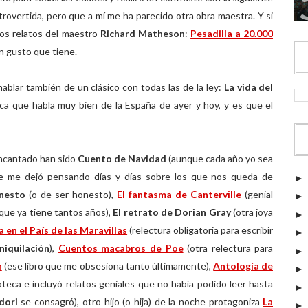
trovertida, pero que a mí me ha parecido otra obra maestra. Y si
los relatos del maestro
Richard Matheson
:
Pesadilla a 20.000
en gusto que tiene.
ablar también de un clásico con todas las de la ley:
La vida del
ca que habla muy bien de la España de ayer y hoy, y es que el
ncantado han sido
Cuento de Navidad
(aunque cada año yo sea
 me dejó pensando días y días sobre los que nos queda de
rnesto
(o de ser honesto),
El fantasma de Canterville
(genial
ue ya tiene tantos años),
El retrato de Dorian Gray
(otra joya
a en el País de las Maravillas
(relectura obligatoria para escribir
iquilación
),
Cuentos macabros de Poe
(otra relectura para
n
(ese libro que me obsesiona tanto últimamente),
Antología de
ioteca e incluyó relatos geniales que no había podido leer hasta
idori
se consagró), otro hijo (o hija) de la noche protagoniza
La