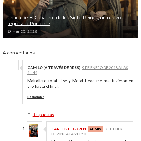
Crítica de El Caballero de los Siete Reinos, un nuevo
regreso a Poniente
Mar 03, 2026
4 comentarios:
CAMILO (A TRAVÉS DE RRSS)
9 DE ENERO DE 2018 A LAS
11:44
Malrollero total.. Ese y Metal Head me mantuvieron en
vilo hasta el final..
Responder
Respuestas
CARLOS J. EGUREN
9 DE ENERO
DE 2018 A LAS 11:50