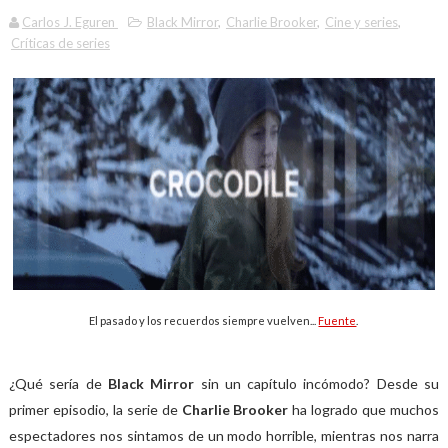
Carlos J. Eguren
Black Mirror
,
Charlie Brooker
,
Cine y series
,
Críticas de series
El pasado y los recuerdos siempre vuelven...
Fuente
.
¿Qué sería de
Black Mirror
sin un capítulo incómodo? Desde su
primer episodio, la serie de
Charlie Brooker
ha logrado que muchos
espectadores nos sintamos de un modo horrible, mientras nos narra