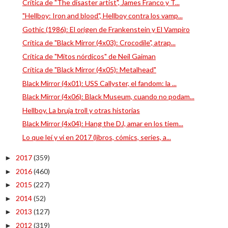
Crítica de "The disaster artist", James Franco y T...
"Hellboy: Iron and blood", Hellboy contra los vamp...
Gothic (1986): El origen de Frankenstein y El Vampiro
Crítica de "Black Mirror (4x03): Crocodile", atrap...
Crítica de "Mitos nórdicos" de Neil Gaiman
Crítica de "Black Mirror (4x05): Metalhead"
Black Mirror (4x01): USS Callyster, el fandom: la ...
Black Mirror (4x06): Black Museum, cuando no podam...
Hellboy. La bruja troll y otras historias
Black Mirror (4x04): Hang the DJ, amar en los tiem...
Lo que leí y vi en 2017 (libros, cómics, series, a...
2017
(359)
►
2016
(460)
►
2015
(227)
►
2014
(52)
►
2013
(127)
►
2012
(319)
►