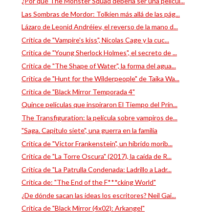
¿Por qué The Monster Squad debería ser una películ...
Las Sombras de Mordor: Tolkien más allá de las pág...
Lázaro de Leonid Andréiev, el reverso de la mano d...
Crítica de "Vampire's kiss", Nicolas Cage y la cuc...
Crítica de "Young Sherlock Holmes", el secreto de ...
Crítica de "The Shape of Water", la forma del agua...
Crítica de "Hunt for the Wilderpeople" de Taika Wa...
Crítica de "Black Mirror Temporada 4"
Quince películas que inspiraron El Tiempo del Prín...
The Transfiguration: la película sobre vampiros de...
"Saga. Capítulo siete", una guerra en la familia
Crítica de "Victor Frankenstein", un híbrido morib...
Crítica de "La Torre Oscura" (2017), la caída de R...
Crítica de "La Patrulla Condenada: Ladrillo a Ladr...
Crítica de: "The End of the F***cking World"
¿De dónde sacan las ideas los escritores? Neil Gai...
Crítica de "Black Mirror (4x02): Arkangel"