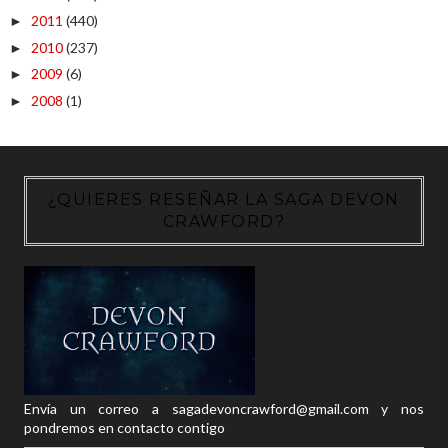
2011
(440)
►
2010
(237)
►
2009
(6)
►
2008
(1)
►
¿QUIERES RESEÑAR LA SAGA DEVON
CRAWFORD?
Envía un correo a sagadevoncrawford@gmail.com y nos
pondremos en contacto contigo