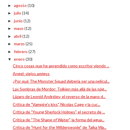
agosto
(10)
►
julio
(14)
►
junio
(12)
►
mayo
(12)
►
abril
(12)
►
marzo
(25)
►
febrero
(27)
►
enero
(30)
▼
Cinco cosas que he aprendido como escritor viendo ...
Angel: viejos amigos
¿Por qué The Monster Squad debería ser una películ...
Las Sombras de Mordor: Tolkien más allá de las pág...
Lázaro de Leonid Andréiev, el reverso de la mano d...
Crítica de "Vampire's kiss", Nicolas Cage y la cuc...
Crítica de "Young Sherlock Holmes", el secreto de ...
Crítica de "The Shape of Water", la forma del agua...
Crítica de "Hunt for the Wilderpeople" de Taika Wa...