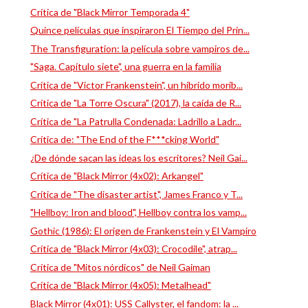
Crítica de "Black Mirror Temporada 4"
Quince películas que inspiraron El Tiempo del Prín...
The Transfiguration: la película sobre vampiros de...
"Saga. Capítulo siete", una guerra en la familia
Crítica de "Victor Frankenstein", un híbrido morib...
Crítica de "La Torre Oscura" (2017), la caída de R...
Crítica de "La Patrulla Condenada: Ladrillo a Ladr...
Crítica de: "The End of the F***cking World"
¿De dónde sacan las ideas los escritores? Neil Gai...
Crítica de "Black Mirror (4x02): Arkangel"
Crítica de "The disaster artist", James Franco y T...
"Hellboy: Iron and blood", Hellboy contra los vamp...
Gothic (1986): El origen de Frankenstein y El Vampiro
Crítica de "Black Mirror (4x03): Crocodile", atrap...
Crítica de "Mitos nórdicos" de Neil Gaiman
Crítica de "Black Mirror (4x05): Metalhead"
Black Mirror (4x01): USS Callyster, el fandom: la ...