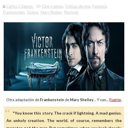
Carlos J. Eguren
Cine y series
,
Críticas de cine
,
Fantasía
,
Frankenstein
,
Gótico
,
Mary Shelley
,
Sherlock
Otra adaptación de
Frankenstein
de
Mary Shelley
... Y van...
Fuente
.
"You know this story. The crack if lightning. A mad genius.
An unholy creation. The world, of course, remembers the
monster, not the man. But sometimes, when you look closely,