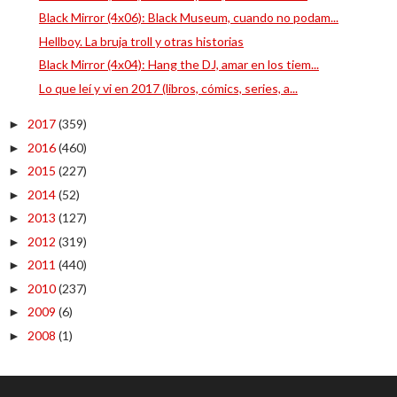
Black Mirror (4x06): Black Museum, cuando no podam...
Hellboy. La bruja troll y otras historias
Black Mirror (4x04): Hang the DJ, amar en los tiem...
Lo que leí y vi en 2017 (libros, cómics, series, a...
2017
(359)
►
2016
(460)
►
2015
(227)
►
2014
(52)
►
2013
(127)
►
2012
(319)
►
2011
(440)
►
2010
(237)
►
2009
(6)
►
2008
(1)
►