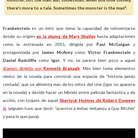
there's more to a tale. Sometimes the monster is the man".
Frankenstein
es un mito que tiene la capacidad de reinventarse
desde su origen
en la pluma de Mary Shelley
hasta adaptaciones
como la estrenada en 2015, dirigida por
Paul McGuigan
y
protagonizada por
James McAvoy
como
Víctor Frankenstein
y
Daniel Radcliffe
como
Igor
. Y no, se parece bien poco a aquel
dramón dirigido por
Kenneth Branagh
. Más bien toma elementos
nimios de la novela para construir una especie de "historia jamás
contada", que se alimenta más de los mitos del cine (Igor no aparece
en la novela) y decide hacer un híbrido entre película fantástica y de
acción, con toques de aquel
Sherlock Holmes de Robert Downey
Jr
.
(alguien tuvo que decir: "puestos a imitar, imitamos a Guy Ritchie"
y pasa lo que pasa).