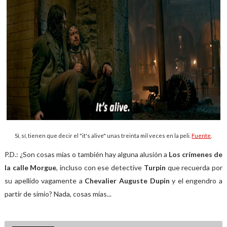
Sí, sí, tienen que decir el "it's alive" unas treinta mil veces en la peli.
Fuente
.
P.D.: ¿Son cosas mías o también hay alguna alusión a
Los crímenes de
la calle Morgue
, incluso con ese detective
Turpin
que recuerda por
su apellido vagamente a
Chevalier Auguste Dupin
y el engendro a
partir de simio? Nada, cosas mías...