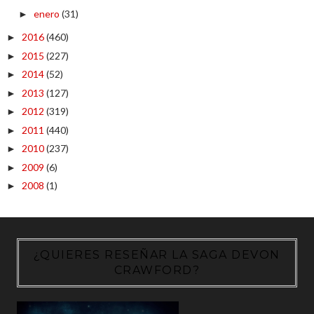
enero
(31)
►
2016
(460)
►
2015
(227)
►
2014
(52)
►
2013
(127)
►
2012
(319)
►
2011
(440)
►
2010
(237)
►
2009
(6)
►
2008
(1)
►
¿QUIERES RESEÑAR LA SAGA DEVON
CRAWFORD?