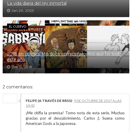
La vida diaria del rey inmortal
Jan 20, 2023
EL CUERVO
2018 en cómics: Mis doce cómics favoritos que he leído
este año
Dec 31, 2018
2 comentarios:
FELIPE (A TRAVÉS DE RRSS)
9 DE OCTUBRE DE 2017 A LAS
14:42
¡Me chifla la premisa! Tomo nota de esta serie. Muchas
gracias por el descubrimiento, Carlos ;). Suena como
American Gods a la japonesa.