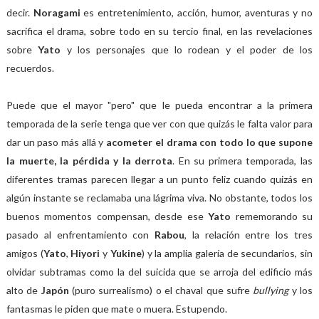
decir.
Noragami
es entretenimiento, acción, humor, aventuras y no
sacrifica el drama, sobre todo en su tercio final, en las revelaciones
sobre
Yato
y los personajes que lo rodean y el poder de los
recuerdos.
Puede que el mayor "pero" que le pueda encontrar a la primera
temporada de la serie tenga que ver con que quizás le falta valor para
dar un paso más allá y
acometer el drama con todo lo que supone
la muerte, la pérdida y la derrota
. En su primera temporada, las
diferentes tramas parecen llegar a un punto feliz cuando quizás en
algún instante se reclamaba una lágrima viva. No obstante, todos los
buenos momentos compensan, desde ese
Yato
rememorando su
pasado al enfrentamiento con
Rabou
, la relación entre los tres
amigos (
Yato
,
Hiyori
y
Yukine
) y la amplia galería de secundarios, sin
olvidar subtramas como la del suicida que se arroja del edificio más
alto de
Japón
(puro surrealismo) o el chaval que sufre
bullying
y los
fantasmas le piden que mate o muera. Estupendo.