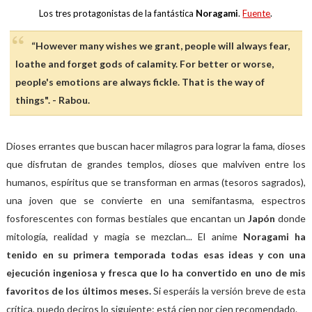
Los tres protagonistas de la fantástica
Noragami
.
Fuente
.
“However many wishes we grant, people will always fear,
loathe and forget gods of calamity. For better or worse,
people's emotions are always fickle. That is the way of
things". - Rabou.
Dioses errantes que buscan hacer milagros para lograr la fama, dioses
que disfrutan de grandes templos, dioses que malviven entre los
humanos, espíritus que se transforman en armas (tesoros sagrados),
una joven que se convierte en una semifantasma, espectros
fosforescentes con formas bestiales que encantan un
Japón
donde
mitología, realidad y magia se mezclan... El anime
Noragami ha
tenido en su primera temporada todas esas ideas y con una
ejecución ingeniosa y fresca que lo ha convertido en uno de mis
favoritos de los últimos meses.
Si esperáis la versión breve de esta
crítica, puedo deciros lo siguiente: está cien por cien recomendado.