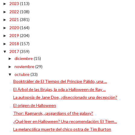
2023
(113)
►
2022
(108)
►
2021
(381)
►
2020
(164)
►
2019
(204)
►
2018
(157)
►
2017
(359)
▼
diciembre
(15)
►
noviembre
(29)
►
octubre
(33)
▼
Booktráiler de El Tiempo del Príncipe Pálido, una ...
El Árbol de las Brujas, la oda a Halloween de Ray ...
La autopsia de Jane Doe, ¿diseccionado una decepción?
El origen de Halloween
Thor: Ragnarok, ¿asgardians of the galaxy?
¿Qué leer en Halloween? Una recomendación: El Tiem...
La melancólica muerte del chico ostra de Tim Burton