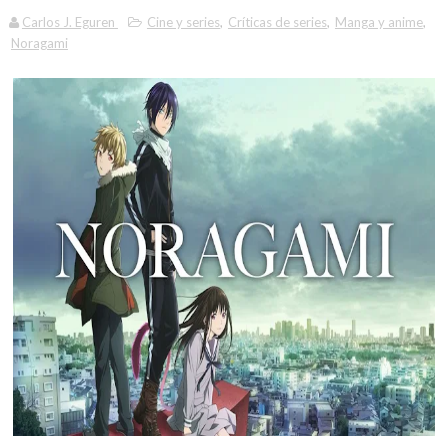
Carlos J. Eguren
Cine y series
,
Críticas de series
,
Manga y anime
,
Noragami