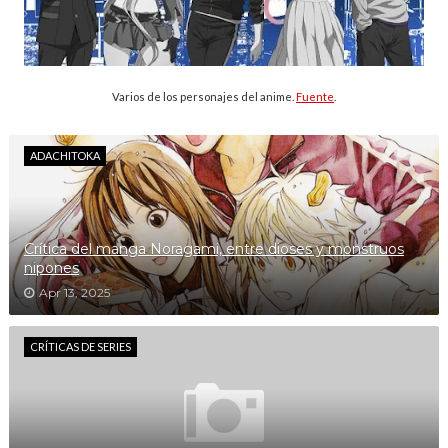
Varios de los personajes del anime.
Fuente
.
ADACHITOKA
Crítica del manga Noragami, entre dioses y monstruos
nipones
Apr 13, 2025
CRÍTICAS DE SERIES