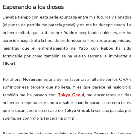
Esperando a los dioses
Llevaba tiempo con esta serie apuntada entre mis futuros visionados
(el punto de partida me parecía genial) y no me ha decepcionado. La
primera mitad, que trata sobre
Yukine
aceptando quién es, me ha
parecido magistral a la hora de profundizar en los tres protagonistas;
mientras que el enfrentamiento de
Yato
con
Rabou
ha sido
formidable por cómo también se ha vuelto terrenal al involucrar a
Hiyori
.
Por ahora,
Noragami
es una de mis favoritas a falta de ver los OVA y
sufrir por esa tercera que no llega. Y es que parece mi maldición:
también me ha pasado con
Tokyo Ghoul
, me encantaron las dos
primeras temporadas y ahora a saber cuándo sacan la tercera (si es
que la sacan); pero en el caso de
Tokyo Ghoul
, la semana pasada, por
suerte, se confirmó la tercera (¡por fin!).
Para ir cerrando, esta obra dirigida por
Kotaro Tamura
, basándose