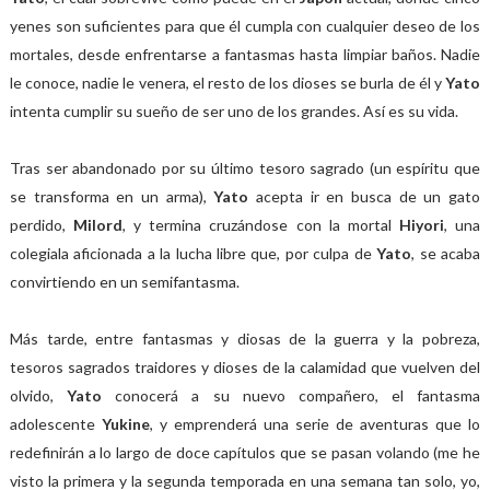
yenes son suficientes para que él cumpla con cualquier deseo de los
mortales, desde enfrentarse a fantasmas hasta limpiar baños. Nadie
le conoce, nadie le venera, el resto de los dioses se burla de él y
Yato
intenta cumplir su sueño de ser uno de los grandes. Así es su vida.
Tras ser abandonado por su último tesoro sagrado (un espíritu que
se transforma en un arma),
Yato
acepta ir en busca de un gato
perdido,
Milord
, y termina cruzándose con la mortal
Hiyori
, una
colegiala aficionada a la lucha libre que, por culpa de
Yato
, se acaba
convirtiendo en un semifantasma.
Más tarde, entre fantasmas y diosas de la guerra y la pobreza,
tesoros sagrados traidores y dioses de la calamidad que vuelven del
olvido,
Yato
conocerá a su nuevo compañero, el fantasma
adolescente
Yukine
, y emprenderá una serie de aventuras que lo
redefinirán a lo largo de doce capítulos que se pasan volando (me he
visto la primera y la segunda temporada en una semana tan solo, yo,