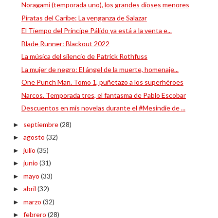
Noragami (temporada uno), los grandes dioses menores
Piratas del Caribe: La venganza de Salazar
El Tiempo del Príncipe Pálido ya está a la venta e...
Blade Runner: Blackout 2022
La música del silencio de Patrick Rothfuss
La mujer de negro: El ángel de la muerte, homenaje...
One Punch Man. Tomo 1, puñetazo a los superhéroes
Narcos. Temporada tres, el fantasma de Pablo Escobar
Descuentos en mis novelas durante el #Mesindie de ...
septiembre
(28)
►
agosto
(32)
►
julio
(35)
►
junio
(31)
►
mayo
(33)
►
abril
(32)
►
marzo
(32)
►
febrero
(28)
►