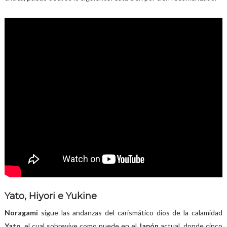
Yato, Hiyori e Yukine
Noragami
sigue las andanzas del carismático dios de la calamidad
Yato
, el cual sobrevive como puede en el
Japón
actual, donde cinco