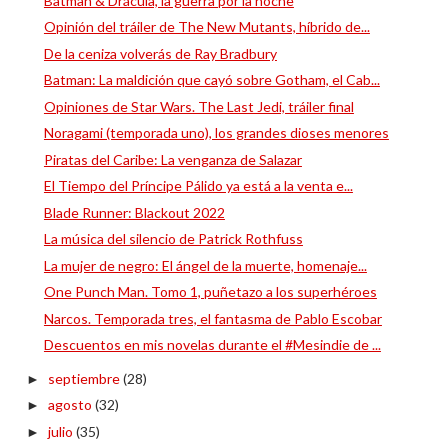
Batman & Drácula, la guerra por la noche
Opinión del tráiler de The New Mutants, híbrido de...
De la ceniza volverás de Ray Bradbury
Batman: La maldición que cayó sobre Gotham, el Cab...
Opiniones de Star Wars. The Last Jedi, tráiler final
Noragami (temporada uno), los grandes dioses menores
Piratas del Caribe: La venganza de Salazar
El Tiempo del Príncipe Pálido ya está a la venta e...
Blade Runner: Blackout 2022
La música del silencio de Patrick Rothfuss
La mujer de negro: El ángel de la muerte, homenaje...
One Punch Man. Tomo 1, puñetazo a los superhéroes
Narcos. Temporada tres, el fantasma de Pablo Escobar
Descuentos en mis novelas durante el #Mesindie de ...
septiembre
(28)
►
agosto
(32)
►
julio
(35)
►