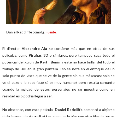
Daniel Radcliffe
como
Ig
.
Fuente
.
El director
Alexandre Aja
se contiene más que en otras de sus
películas, como
Pirañas 3D
o similares, pero tampoco saca todo el
potencial del guion de
Keith Bunin
y este no hace brillar del todo el
trabajo de
Hill
en la gran pantalla. Eso se nota en el enfoque de un
solo punto de vista que se ve de la gente sin sus máscaras: solo se
ve el sexo o lo soez (que sí, es muy humano), pero resulta cargante
cuando la maldad de estos personajes no se muestra como en
realidad es o podría llegar a ser.
No obstante, con esta película,
Daniel Radcliffe
comenzó a alejarse
de la imagen de
Harry Potter
, como ya lo hizo con otro film de terror,