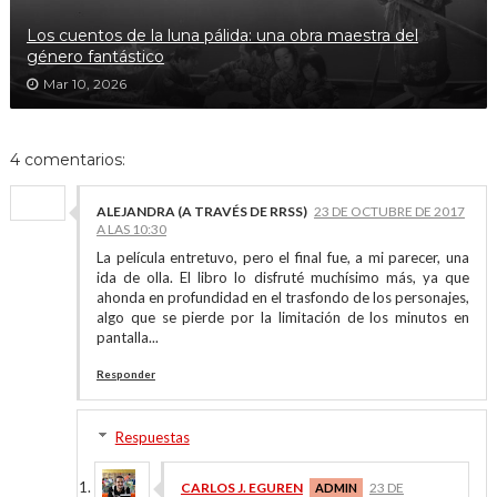
Los cuentos de la luna pálida: una obra maestra del
género fantástico
Mar 10, 2026
4 comentarios:
ALEJANDRA (A TRAVÉS DE RRSS)
23 DE OCTUBRE DE 2017
A LAS 10:30
La película entretuvo, pero el final fue, a mi parecer, una
ida de olla. El libro lo disfruté muchísimo más, ya que
ahonda en profundidad en el trasfondo de los personajes,
algo que se pierde por la limitación de los minutos en
pantalla...
Responder
Respuestas
CARLOS J. EGUREN
23 DE