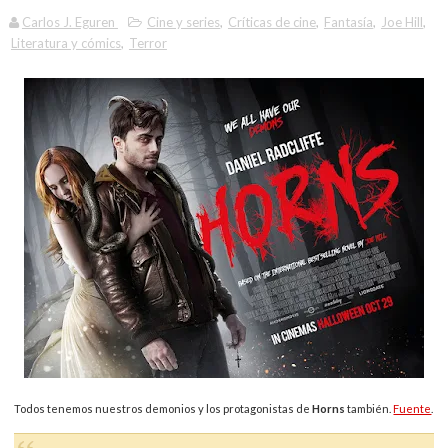
Carlos J. Eguren
Cine y series
,
Críticas de cine
,
Fantasía
,
Joe Hill
,
Literatura y cómics
,
Terror
Todos tenemos nuestros demonios y los protagonistas de
Horns
también.
Fuente
.