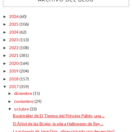
2026
(60)
►
2025
(106)
►
2024
(62)
►
2023
(113)
►
2022
(108)
►
2021
(381)
►
2020
(164)
►
2019
(204)
►
2018
(157)
►
2017
(359)
▼
diciembre
(15)
►
noviembre
(29)
►
octubre
(33)
▼
Booktráiler de El Tiempo del Príncipe Pálido, una ...
El Árbol de las Brujas, la oda a Halloween de Ray ...
La autopsia de Jane Doe, ¿diseccionado una decepción?