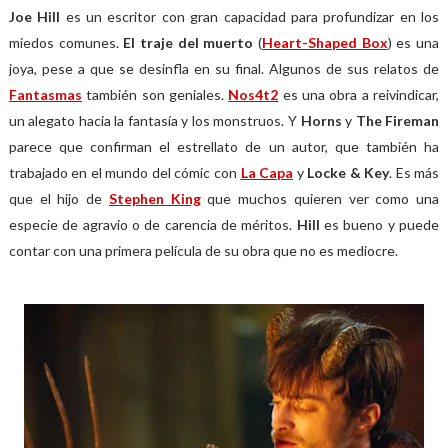
Joe Hill
es un escritor con gran capacidad para profundizar en los
miedos comunes.
El traje del muerto
(
Heart-Shaped Box
) es una
joya, pese a que se desinfla en su final. Algunos de sus relatos de
Fantasmas
también son geniales.
Nos4t2
es una obra a reivindicar,
un alegato hacia la fantasía y los monstruos. Y
Horns
y
The Fireman
parece que confirman el estrellato de un autor, que también ha
trabajado en el mundo del cómic con
La Capa
y
Locke & Key
. Es más
que el hijo de
Stephen King
que muchos quieren ver como una
especie de agravio o de carencia de méritos.
Hill
es bueno y puede
contar con una primera película de su obra que no es mediocre.