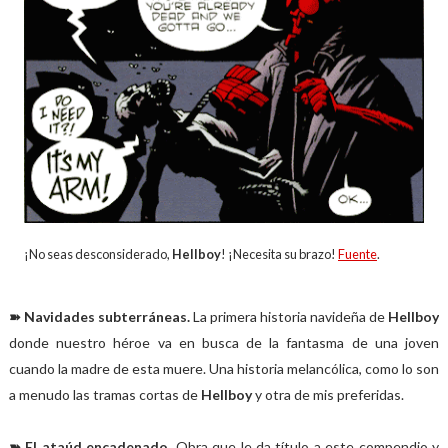
¡No seas desconsiderado,
Hellboy
! ¡Necesita su brazo!
Fuente
.
➽ Navidades subterráneas.
La primera historia navideña de
Hellboy
donde nuestro héroe va en busca de la fantasma de una joven
cuando la madre de esta muere. Una historia melancólica, como lo son
a menudo las tramas cortas de
Hellboy
y otra de mis preferidas.
➽ El ataúd encadenado.
Obra que le da título a este compendio y