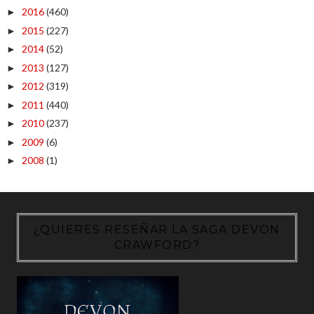
2016
(460)
►
2015
(227)
►
2014
(52)
►
2013
(127)
►
2012
(319)
►
2011
(440)
►
2010
(237)
►
2009
(6)
►
2008
(1)
►
¿QUIERES RESEÑAR LA SAGA DEVON
CRAWFORD?