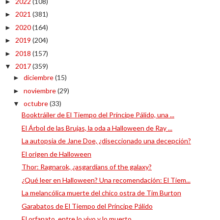
2022
(108)
►
2021
(381)
►
2020
(164)
►
2019
(204)
►
2018
(157)
►
2017
(359)
▼
diciembre
(15)
►
noviembre
(29)
►
octubre
(33)
▼
Booktráiler de El Tiempo del Príncipe Pálido, una ...
El Árbol de las Brujas, la oda a Halloween de Ray ...
La autopsia de Jane Doe, ¿diseccionado una decepción?
El origen de Halloween
Thor: Ragnarok, ¿asgardians of the galaxy?
¿Qué leer en Halloween? Una recomendación: El Tiem...
La melancólica muerte del chico ostra de Tim Burton
Garabatos de El Tiempo del Príncipe Pálido
El orfanato, entre lo vivo y lo muerto