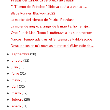
Piratas del Caribe: La venganza de Salazar
El Tiempo del Príncipe Pálido ya está a la venta e...
Blade Runner: Blackout 2022
La música del silencio de Patrick Rothfuss
La mujer de negro: El ángel de la muerte, homenaje...
One Punch Man. Tomo 1, puñetazo a los superhéroes
Narcos. Temporada tres, el fantasma de Pablo Escobar
Descuentos en mis novelas durante el #Mesindie de ...
septiembre
(28)
►
agosto
(32)
►
julio
(35)
►
junio
(31)
►
mayo
(33)
►
abril
(32)
►
marzo
(32)
►
febrero
(28)
►
enero
(31)
►