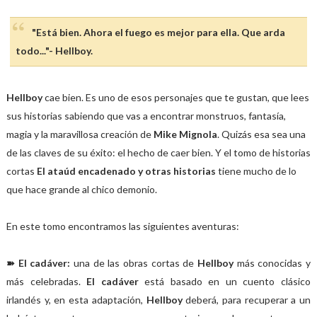
"Está bien. Ahora el fuego es mejor para ella. Que arda
todo..."- Hellboy.
Hellboy
cae bien. Es uno de esos personajes que te gustan, que lees
sus historias sabiendo que vas a encontrar monstruos, fantasía,
magia y la maravillosa creación de
Mike Mignola
. Quizás esa sea una
de las claves de su éxito: el hecho de caer bien. Y el tomo de historias
cortas
El ataúd encadenado y otras historias
tiene mucho de lo
que hace grande al chico demonio.
En este tomo encontramos las siguientes aventuras:
➽ El cadáver:
una de las obras cortas de
Hellboy
más conocidas y
más celebradas.
El cadáver
está basado en un cuento clásico
irlandés y, en esta adaptación,
Hellboy
deberá, para recuperar a un