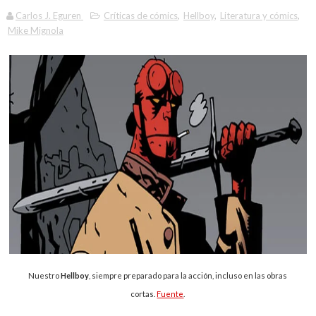
Carlos J. Eguren
Críticas de cómics
,
Hellboy
,
Literatura y cómics
,
Mike Mignola
Nuestro
Hellboy
, siempre preparado para la acción, incluso en las obras
cortas.
Fuente
.