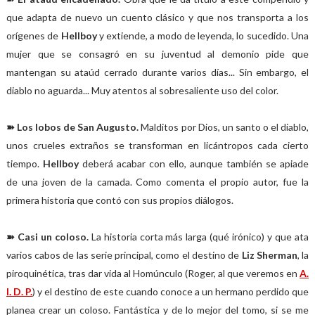
que adapta de nuevo un cuento clásico y que nos transporta a los
orígenes de
Hellboy
y extiende, a modo de leyenda, lo sucedido. Una
mujer que se consagró en su juventud al demonio pide que
mantengan su ataúd cerrado durante varios días... Sin embargo, el
diablo no aguarda... Muy atentos al sobresaliente uso del color.
➽ Los lobos de San Augusto.
Malditos por Dios, un santo o el diablo,
unos crueles extraños se transforman en licántropos cada cierto
tiempo.
Hellboy
deberá acabar con ello, aunque también se apiade
de una joven de la camada. Como comenta el propio autor, fue la
primera historia que contó con sus propios diálogos.
➽ Casi un coloso.
La historia corta más larga (qué irónico) y que ata
varios cabos de las serie principal, como el destino de
Liz Sherman
, la
piroquinética, tras dar vida al Homúnculo (Roger, al que veremos en
A.
I. D. P.
) y el destino de este cuando conoce a un hermano perdido que
planea crear un coloso. Fantástica y de lo mejor del tomo, si se me