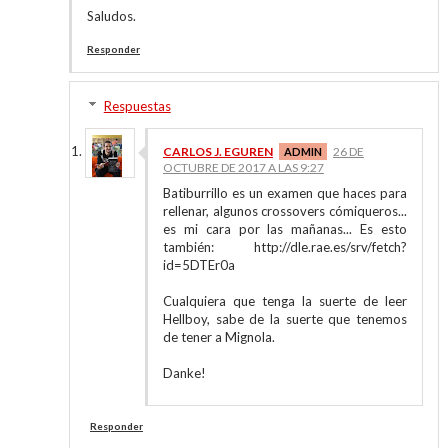
Saludos.
Responder
Respuestas
CARLOS J. EGUREN
26 DE
OCTUBRE DE 2017 A LAS 9:27
Batiburrillo es un examen que haces para
rellenar, algunos crossovers cómiqueros...
es mi cara por las mañanas... Es esto
también: http://dle.rae.es/srv/fetch?
id=5DTEr0a
Cualquiera que tenga la suerte de leer
Hellboy, sabe de la suerte que tenemos
de tener a Mignola.
Danke!
Responder