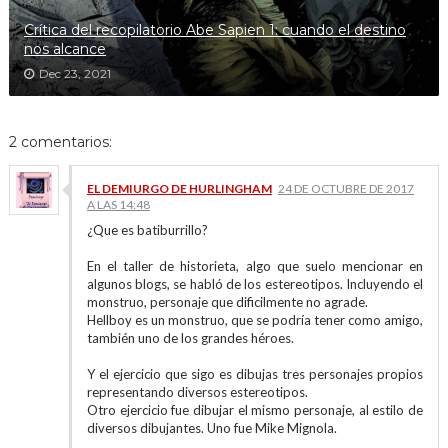
Crítica del recopilatorio Abe Sapien 1: cuando el destino
nos alcance
Dec 23, 2021
2 comentarios:
EL DEMIURGO DE HURLINGHAM
24 DE OCTUBRE DE 2017
A LAS 14:48
¿Que es batiburrillo?
En el taller de historieta, algo que suelo mencionar en
algunos blogs, se habló de los estereotipos. Incluyendo el
monstruo, personaje que dificilmente no agrade.
Hellboy es un monstruo, que se podría tener como amigo,
también uno de los grandes héroes.
Y el ejercicio que sigo es dibujas tres personajes propios
representando diversos estereotipos.
Otro ejercicio fue dibujar el mismo personaje, al estilo de
diversos dibujantes. Uno fue Mike Mignola.