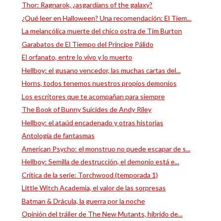
Thor: Ragnarok, ¿asgardians of the galaxy?
¿Qué leer en Halloween? Una recomendación: El Tiem...
La melancólica muerte del chico ostra de Tim Burton
Garabatos de El Tiempo del Príncipe Pálido
El orfanato, entre lo vivo y lo muerto
Hellboy: el gusano vencedor, las muchas cartas del...
Horns, todos tenemos nuestros propios demonios
Los escritores que te acompañan para siempre
The Book of Bunny Suicides de Andy Riley
Hellboy: el ataúd encadenado y otras historias
Antología de fantasmas
American Psycho: el monstruo no puede escapar de s...
Hellboy: Semilla de destrucción, el demonio está e...
Crítica de la serie: Torchwood (temporada 1)
Little Witch Academia, el valor de las sorpresas
Batman & Drácula, la guerra por la noche
Opinión del tráiler de The New Mutants, híbrido de...