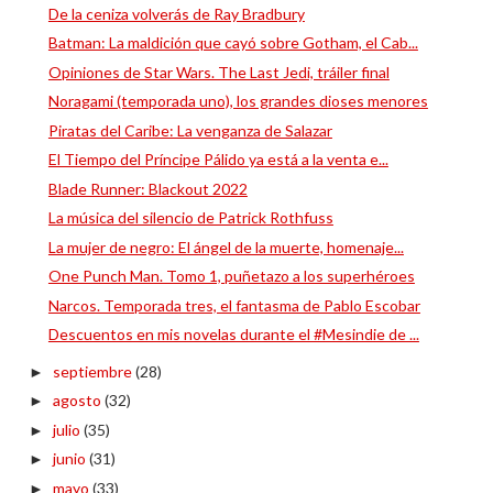
De la ceniza volverás de Ray Bradbury
Batman: La maldición que cayó sobre Gotham, el Cab...
Opiniones de Star Wars. The Last Jedi, tráiler final
Noragami (temporada uno), los grandes dioses menores
Piratas del Caribe: La venganza de Salazar
El Tiempo del Príncipe Pálido ya está a la venta e...
Blade Runner: Blackout 2022
La música del silencio de Patrick Rothfuss
La mujer de negro: El ángel de la muerte, homenaje...
One Punch Man. Tomo 1, puñetazo a los superhéroes
Narcos. Temporada tres, el fantasma de Pablo Escobar
Descuentos en mis novelas durante el #Mesindie de ...
septiembre
(28)
►
agosto
(32)
►
julio
(35)
►
junio
(31)
►
mayo
(33)
►