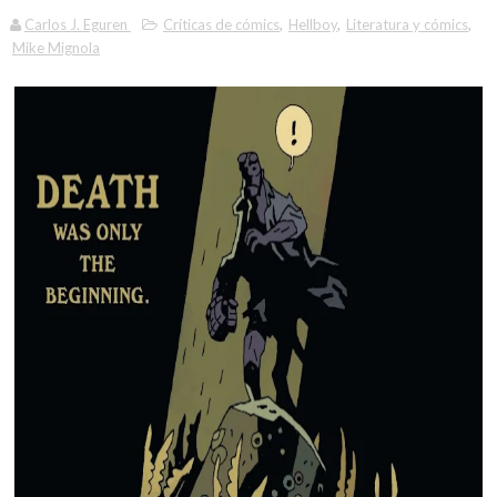
Carlos J. Eguren
Críticas de cómics
,
Hellboy
,
Literatura y cómics
,
Mike Mignola