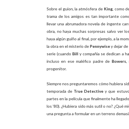
Sobre el guion, la atmósfera de
King
, como de
trama de los amigos es tan importante co
llevar una abrumadora novela de ingente can
obra, no haya muchas sorpresas salvo ver l
haya algún guiño al final, por ejemplo, a la mo
la obra en el misterio de
Pennywise
y dejar de
serie (cuando
Bill
y compañía se dedican a ha
incluso en ese maléfico padre de
Bowers
,
progenitor.
Siempre nos preguntaremos cómo hubiera sido 
temporada de
True Detective
y que estuvo 
partes en la película que finalmente ha llegado 
los '80). ¿Hubiera sido más sutil o no? ¿Qué m
una pregunta a formular en un terreno demasi