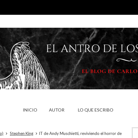
INICIO
AUTOR
LO QUE ESCRIBO
so)
Stephen King
IT de Andy Muschietti, reviviendo el horror de