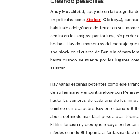
Creando pesadillas
Andy Muschietti
, apoyado en la fotografía d
en películas como
Stoker
,
Oldboy
...), cuen
habituales del género de terror en sus mome
centra en los amigos; por fortuna, sin perder 
hechos. Hay dos momentos del montaje que m
the block
en el cuarto de
Ben
o la cámara len
hasta cuando se mueve por los lugares comu
asustar.
Hay varias escenas potentes como ese arran
de su hermano y encontrándose con
Pennyw
hasta las sombras de cada uno de los niño
cumbre con esa pobre
Bev
en el baño o
Bill
abusa del miedo más fácil, pese a usar técni
El film funciona y creo que recoge perfecta
miedos cuando
Bill
apunta al fantasma de su h