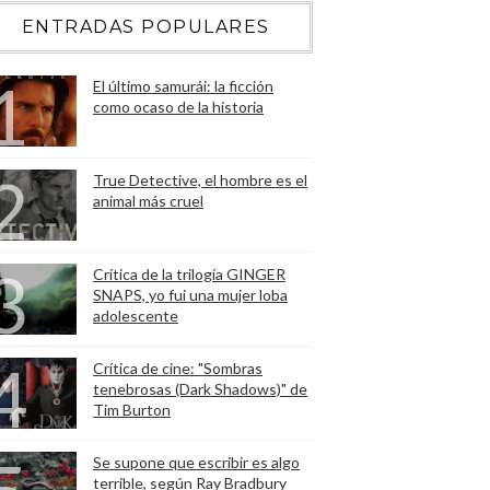
ENTRADAS POPULARES
El último samurái: la ficción
como ocaso de la historia
True Detective, el hombre es el
animal más cruel
Crítica de la trilogía GINGER
SNAPS, yo fui una mujer loba
adolescente
Crítica de cine: "Sombras
tenebrosas (Dark Shadows)" de
Tim Burton
Se supone que escribir es algo
terrible, según Ray Bradbury