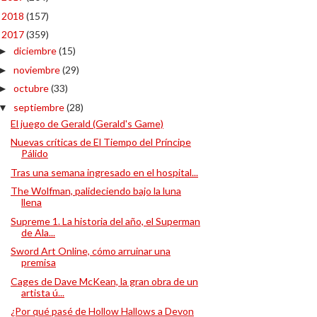
2018
(157)
►
2017
(359)
▼
diciembre
(15)
►
noviembre
(29)
►
octubre
(33)
►
septiembre
(28)
▼
El juego de Gerald (Gerald's Game)
Nuevas críticas de El Tiempo del Príncipe
Pálido
Tras una semana ingresado en el hospital...
The Wolfman, palideciendo bajo la luna
llena
Supreme 1. La historia del año, el Superman
de Ala...
Sword Art Online, cómo arruinar una
premisa
Cages de Dave McKean, la gran obra de un
artista ú...
¿Por qué pasé de Hollow Hallows a Devon