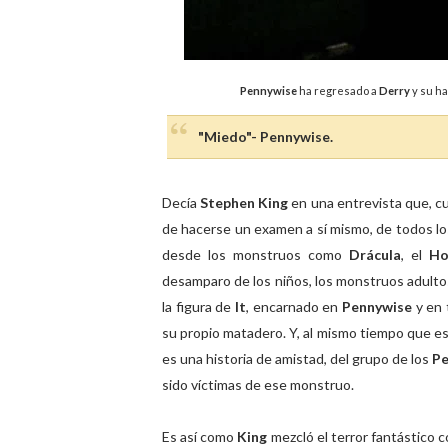
Pennywise
ha regresado a
Derry
y su h
"Miedo"- Pennywise.
Decía
Stephen King
en una entrevista que, c
de hacerse un examen a sí mismo, de todos los
desde los monstruos como
Drácula
, el
Ho
desamparo de los niños, los monstruos adultos
la figura de
It
, encarnado en
Pennywise
y en
su propio matadero. Y, al mismo tiempo que es 
es una historia de amistad, del grupo de los
P
sido víctimas de ese monstruo.
Es así como
King
mezcló el terror fantástico 