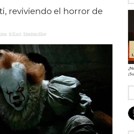
i, reviviendo el horror de
cine
,
It (Eso)
,
Stephen King
¿No
¡Su