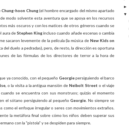
e
Chung-hoon Chung
(el hombre encargado del mismo apartado
ta de modo solvente esta aventura que se apoya en los recursos
ntos más oscuros y con los matices de otros géneros cuando se
el aura de
Stephen King
incluso cuando añade escenas o cambia
e sacaron levemente de la película (la música de
New Kids on
ta del duelo a pedradas), pero, de resto, la dirección es oportuna
nes de las fórmulas de los directores de terror a la hora de
que ya conocido, con el pequeño
Georgie
persiguiendo el barco
ise
, o la visita a la antigua mansión de
Neibolt Street
o el viaje
s cuando se encuentra con sus monstruos; quizás el momento
en el sótano persiguiendo al pequeño
Georgie
. No siempre se
cas como el enfoque irregular o seres con movimientos extraños.
mente la metáfora final sobre cómo los niños deben superar sus
ermano con la "pistola" y se despiden para siempre.