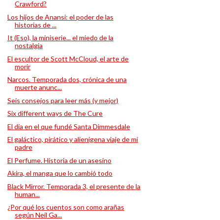
Crawford?
Los hijos de Anansi: el poder de las
historias de ...
It (Eso), la miniserie... el miedo de la
nostalgia
El escultor de Scott McCloud, el arte de
morir
Narcos. Temporada dos, crónica de una
muerte anunc...
Seis consejos para leer más (y mejor)
Six different ways de The Cure
El día en el que fundé Santa Dimmesdale
El galáctico, pirático y alienígena viaje de mi
padre
El Perfume. Historia de un asesino
Akira, el manga que lo cambió todo
Black Mirror. Temporada 3, el presente de la
human...
¿Por qué los cuentos son como arañas
según Neil Ga...