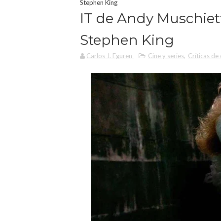
Stephen King
IT de Andy Muschiett
Stephen King
Carlos J. Eguren
Cine y series
,
Críticas de 