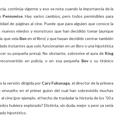
cía, continúa vigente y eso se nota cuando la importancia de la
mo
Pennywise
. Hay varios cambios, pero todos permisibles para
tidad de páginas al cine. Puede que para alguien que conoce la
os nuevos miedos y monstruos que han decidido tomar (aunque
mia que veía
Ben
en el libro) y que hayan decidido centrar también
 lado instantes que solo funcionarían en un libro o una hipotética
cer su pequeña presa). No obstante, sobrevive el aura de
King
 reconvertido en policía, o en esa pequeña
Bev
y su tiránico
la versión dirigida por
Cary Fukunaga
, el director de la primera
envuelto en el primer guion del cual han sobrevivido muchas
al cine (por ejemplo, el hecho de trasladar la historia de los '50 a
iedos hubiera explorado? Distinta, sin duda, mejor o peor ya sería
ado hipotético.