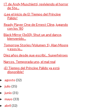
IT de Andy Muschietti, reviviendo el horror
de Ste...
¡Lee el inicio de El Tiempo del Príncipe
Pálido!
Ready Player One de Ernest Cline, jugando
con los '80
Black Mirror (3x03): Shut up and dance,
bienvenido...
Tomorrow Stories (Volumen 1), Alan Moore
y esos lo...
Diez años desde que escribí... Superhéroes
Narcos. Temporada uno, el mal real
¡El Tiempo del Príncipe Pálido ya está
disponible!
agosto
(32)
►
julio
(35)
►
junio
(31)
►
mayo
(33)
►
abril
(32)
►