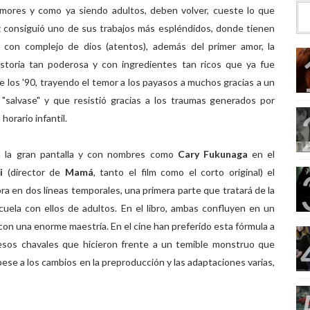
mores y como ya siendo adultos, deben volver, cueste lo que
g
consiguió uno de sus trabajos más espléndidos, donde tienen
 con complejo de dios (atentos), además del primer amor, la
storia tan poderosa y con ingredientes tan ricos que ya fue
de los '90, trayendo el temor a los payasos a muchos gracias a un
salvase" y que resistió gracias a los traumas generados por
orario infantil.
a la gran pantalla y con nombres como
Cary Fukunaga
en el
i
(director de
Mamá
, tanto el film como el corto original) el
obra en dos líneas temporales, una primera parte que tratará de la
cuela con ellos de adultos. En el libro, ambas confluyen en un
n una enorme maestría. En el cine han preferido esta fórmula a
esos chavales que hicieron frente a un temible monstruo que
ese a los cambios en la preproducción y las adaptaciones varias,