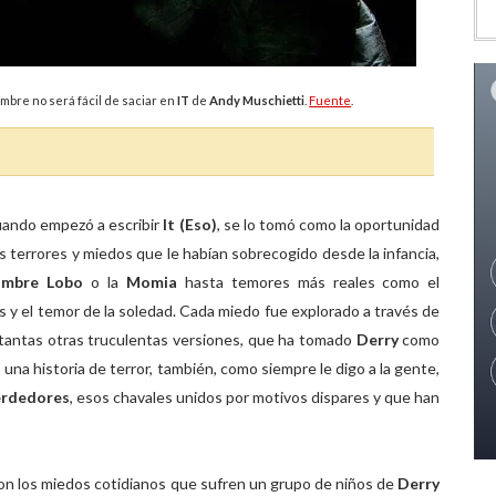
ambre no será fácil de saciar en
IT
de
Andy Muschietti
.
Fuente
.
uando empezó a escribir
It (Eso)
, se lo tomó como la oportunidad
 terrores y miedos que le habían sobrecogido desde la infancia,
mbre Lobo
o la
Momia
hasta temores más reales como el
 y el temor de la soledad. Cada miedo fue explorado a través de
 tantas otras truculentas versiones, que ha tomado
Derry
como
una historia de terror, también, como siempre le digo a la gente,
erdedores
, esos chavales unidos por motivos dispares y que han
con los miedos cotidianos que sufren un grupo de niños de
Derry