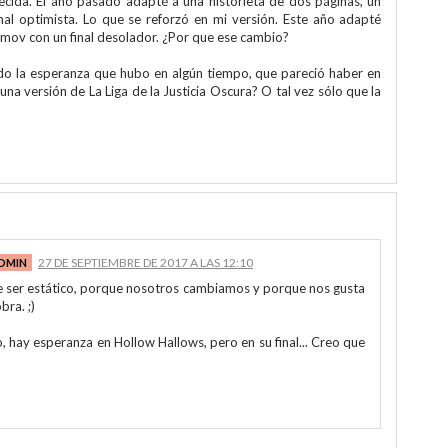
cida. El año pasado adapté a una historieta de dos páginas, un
final optimista. Lo que se reforzó en mi versión. Este año adapté
mov con un final desolador. ¿Por que ese cambio?
ado la esperanza que hubo en algún tiempo, que pareció haber en
una versión de La Liga de la Justicia Oscura? O tal vez sólo que la
27 DE SEPTIEMBRE DE 2017 A LAS 12:10
e ser estático, porque nosotros cambiamos y porque nos gusta
bra. ;)
, hay esperanza en Hollow Hallows, pero en su final... Creo que