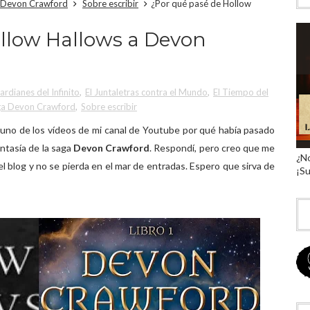
 Devon Crawford
Sobre escribir
¿Por qué pasé de Hollow
llow Hallows a Devon
rdianes del Infinito
,
El Juntaletras contra el Mundo
,
El Tiempo del
ga Devon Crawford
,
Sobre escribir
uno de los vídeos de mi canal de Youtube por qué había pasado
antasía de la saga
Devon Crawford
. Respondí, pero creo que me
¿No
l blog y no se pierda en el mar de entradas. Espero que sirva de
¡Su