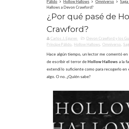
Pálido
Hollow Hallows
Omniverso
Saga
Hallows a Devon Crawford?
¿Por qué pasé de Ho
Crawford?
Carlos J. Eguren
Devon Crawford y los Gua
Príncipe Pálido
,
Hollow Hallows
,
Omniverso
,
Sa
Hace algún tiempo, un lector me comentó en 
de escribir el terror de
Hollow Hallows
a la f
extendí lo suficiente como para recogerlo en e
algo. O no. ¿Quién sabe?