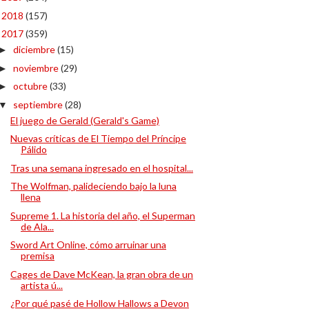
2018
(157)
►
2017
(359)
▼
diciembre
(15)
►
noviembre
(29)
►
octubre
(33)
►
septiembre
(28)
▼
El juego de Gerald (Gerald's Game)
Nuevas críticas de El Tiempo del Príncipe
Pálido
Tras una semana ingresado en el hospital...
The Wolfman, palideciendo bajo la luna
llena
Supreme 1. La historia del año, el Superman
de Ala...
Sword Art Online, cómo arruinar una
premisa
Cages de Dave McKean, la gran obra de un
artista ú...
¿Por qué pasé de Hollow Hallows a Devon