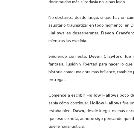
decir mucho más si todavía no la has leído.
No obstante, desde luego, sí que hay un cam
asustar o traumatizar en todo momento, en
D
Hallows
es desesperanza,
Devon Crawfo
mientras las escribía.
Siguiendo con esto,
Devon Crawford
fue r
fantasía, ilusión y libertad para hacer lo 
historia como una obra más brillante, tambié
entregas.
Comencé a escribir
Hollow Hallows
poco de
sabía cómo continuar.
Hollow Hallows
fue un
estaba bien.
Dawn
, desde luego, es más os
que eso se nota, aunque sigo pensando que d
que le haga justicia.