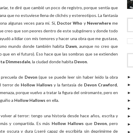
ariar, te diré que cambié un poco de registro, porque sentía que
ana que no estuviese llena de clichés y estereotipos. La fantasía
ona algunas veces para mí. Sí,
Doctor Who
y
Neverwhere
me
que creo que son peores dentro de este subgénero y donde todo
ayudó a lidiar con mis temores y hacer una obra que me gustase,
 mismo mundo donde también habita
Dawn
, aunque no creo que
o que en el futuro). Eso hace que las sombras que se extienden
nta Dimmesdale
, la ciudad donde habita
Devon
.
, precuela de
Devon
(que se puede leer sin haber leído la obra
l terror de
Hollow Hallows
y la fantasía de
Devon Crawford
,
enaza, porque vuelvo a tratar la figura del oniromante, pero en
 guiño a
Hollow Hallows
en ella.
volver al terror: tengo una historia desde hace años, escrita y
z más y compartida. Es más
Hollow Hallows
que
Devon
, pero
te oscura y dura (¿seré capaz de escribirla sin deprimirme de