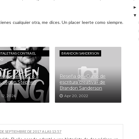
tienes cualquier otra, me dices. Un placer leerte como siempre.
NTALETRAS CONTRA EL
BRANDON SANDERSON
DO
bir a ordenador o a
Reseña de «Curso de
, según Stephen
escritura creativa» de
Brandon Sanderson
 12, 2026
Apr 20, 2022
 DE SEPTIEMBRE DE 2017 A LAS 13:57