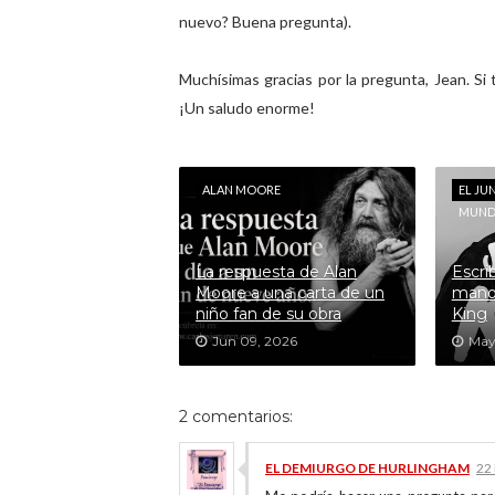
nuevo? Buena pregunta).
Muchísimas gracias por la pregunta, Jean. Si 
¡Un saludo enorme!
ALAN MOORE
EL JU
MUN
La respuesta de Alan
Escri
Moore a una carta de un
mano
niño fan de su obra
King
Jun 09, 2026
May
2 comentarios:
EL DEMIURGO DE HURLINGHAM
22