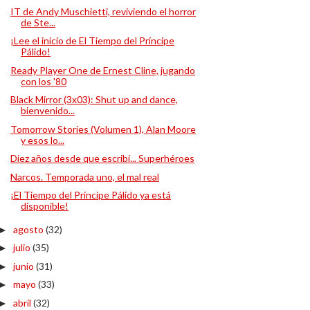
IT de Andy Muschietti, reviviendo el horror
de Ste...
¡Lee el inicio de El Tiempo del Príncipe
Pálido!
Ready Player One de Ernest Cline, jugando
con los '80
Black Mirror (3x03): Shut up and dance,
bienvenido...
Tomorrow Stories (Volumen 1), Alan Moore
y esos lo...
Diez años desde que escribí... Superhéroes
Narcos. Temporada uno, el mal real
¡El Tiempo del Príncipe Pálido ya está
disponible!
agosto
(32)
►
julio
(35)
►
junio
(31)
►
mayo
(33)
►
abril
(32)
►