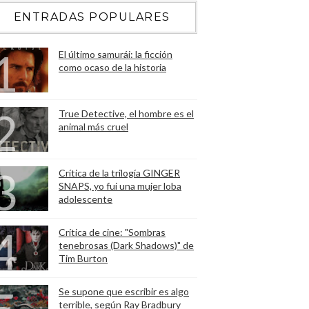
ENTRADAS POPULARES
El último samurái: la ficción
como ocaso de la historia
True Detective, el hombre es el
animal más cruel
Crítica de la trilogía GINGER
SNAPS, yo fui una mujer loba
adolescente
Crítica de cine: "Sombras
tenebrosas (Dark Shadows)" de
Tim Burton
Se supone que escribir es algo
terrible, según Ray Bradbury