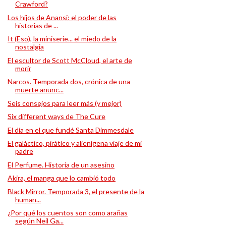
Crawford?
Los hijos de Anansi: el poder de las
historias de ...
It (Eso), la miniserie... el miedo de la
nostalgia
El escultor de Scott McCloud, el arte de
morir
Narcos. Temporada dos, crónica de una
muerte anunc...
Seis consejos para leer más (y mejor)
Six different ways de The Cure
El día en el que fundé Santa Dimmesdale
El galáctico, pirático y alienígena viaje de mi
padre
El Perfume. Historia de un asesino
Akira, el manga que lo cambió todo
Black Mirror. Temporada 3, el presente de la
human...
¿Por qué los cuentos son como arañas
según Neil Ga...