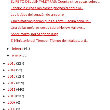
EL RETO DEL JUNTALETRAS: Cuenta cinco cosas sobre ...
Echarle la culpa a los dioses griegos al estilo Ri...
Los latidos del corazón de un perro
Cinco motivos por los que La Torre Oscura sería un...
Una de las mejores cosas sobre Hollow Hallows...
Sobre marzo, por Stephen King
El Ministerio del Tiempo: Tiempo de hidalgos, arti...
febrero
(41)
►
enero
(38)
►
2015
(227)
►
2014
(52)
►
2013
(127)
►
2012
(319)
►
2011
(440)
►
2010
(237)
►
2009
(6)
►
2008
(1)
►