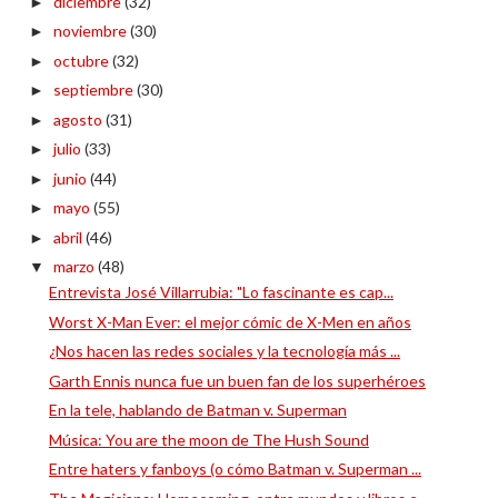
diciembre
(32)
►
noviembre
(30)
►
octubre
(32)
►
septiembre
(30)
►
agosto
(31)
►
julio
(33)
►
junio
(44)
►
mayo
(55)
►
abril
(46)
►
marzo
(48)
▼
Entrevista José Villarrubia: "Lo fascinante es cap...
Worst X-Man Ever: el mejor cómic de X-Men en años
¿Nos hacen las redes sociales y la tecnología más ...
Garth Ennis nunca fue un buen fan de los superhéroes
En la tele, hablando de Batman v. Superman
Música: You are the moon de The Hush Sound
Entre haters y fanboys (o cómo Batman v. Superman ...