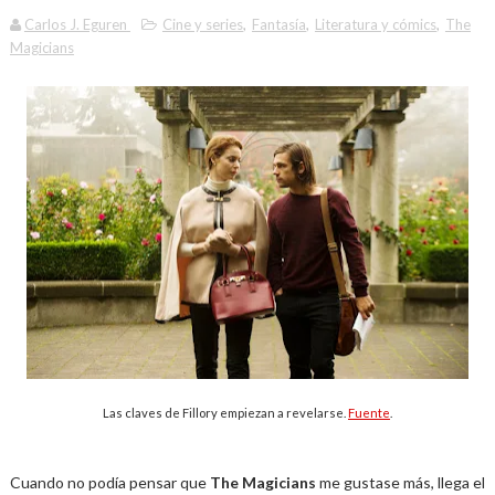
Carlos J. Eguren
Cine y series
,
Fantasía
,
Literatura y cómics
,
The
Magicians
Las claves de Fillory empiezan a revelarse.
Fuente
.
Cuando no podía pensar que
The Magicians
me gustase más, llega el