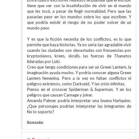
Entre cuatro escritores reunidos se plantea que el escribir
tiene que ver con la insatisfacción de vivir en el mundo
que les tocó, a pesar de fingir normalidad. Pero que las
pasarían peor en los mundos sobre los que escriben. Y
que podría existir el riesgo de no poder volver de un
mundo peor.
Y es que la ficción necesita de los conflictos, es lo que
permite que haya historias. Ya no sería tan agradable vivir
cuando las ciudades son devastadas con frecuencias por
kryptonianos, krees, skrulls, las fuerzas de Thanatos
lideradas por Loki.
Creo que tengo condiciones para ser un Green Lantern, la
imaginación ayuda mucho. Y podría conocer alguna Green
Lantern femenina. Pero a la vez no faltan conflictos ni
peligros extremos, como Darkseid. Y las crisis infinitas.
Pienso en el crossver Spiderman & Superman. Y en los
peligros que causan Carnage y joker.
Amanda Palmer podría interpretar una buena Harlquinn.
¿Que personajes podrían interpretar las integrantes de
No lo soporto?
Responder