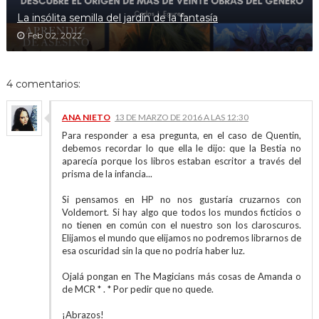
La insólita semilla del jardín de la fantasía
Feb 02, 2022
4 comentarios:
ANA NIETO
13 DE MARZO DE 2016 A LAS 12:30
Para responder a esa pregunta, en el caso de Quentin,
debemos recordar lo que ella le dijo: que la Bestia no
aparecía porque los libros estaban escritor a través del
prisma de la infancia...
Si pensamos en HP no nos gustaría cruzarnos con
Voldemort. Si hay algo que todos los mundos ficticios o
no tienen en común con el nuestro son los claroscuros.
Elijamos el mundo que elijamos no podremos librarnos de
esa oscuridad sin la que no podría haber luz.
Ojalá pongan en The Magicians más cosas de Amanda o
de MCR * . * Por pedir que no quede.
¡Abrazos!