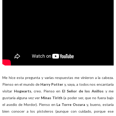
Me hice esta pregunta y varias respuestas me vinieron a la cabeza.
Pienso en el mundo de
Harry Potter
y, vaya, a todos nos encantaría
visitar
Hogwarts
, creo. Pienso en
El Señor de los Anillos
y me
gustaría alguna vez ver
Minas Tirith
(a poder ser, que no fuera bajo
el asedio de Mordor). Pienso en
La Torre Oscura
y, bueno, estaría
bien conocer a los pistoleros (aunque con cuidado, porque ese