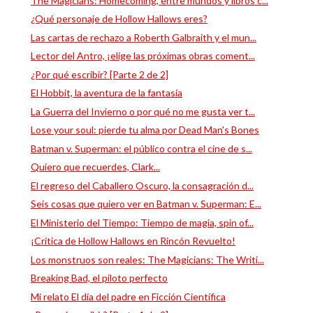
The Magicians: Homecoming, entre mundos y libros c...
¿Qué personaje de Hollow Hallows eres?
Las cartas de rechazo a Roberth Galbraith y el mun...
Lector del Antro, ¡elige las próximas obras coment...
¿Por qué escribir? [Parte 2 de 2]
El Hobbit, la aventura de la fantasía
La Guerra del Invierno o por qué no me gusta ver t...
Lose your soul: pierde tu alma por Dead Man's Bones
Batman v. Superman: el público contra el cine de s...
Quiero que recuerdes, Clark...
El regreso del Caballero Oscuro, la consagración d...
Seis cosas que quiero ver en Batman v. Superman: E...
El Ministerio del Tiempo: Tiempo de magia, spin of...
¡Crítica de Hollow Hallows en Rincón Revuelto!
Los monstruos son reales: The Magicians: The Writi...
Breaking Bad, el piloto perfecto
Mi relato El día del padre en Ficción Científica