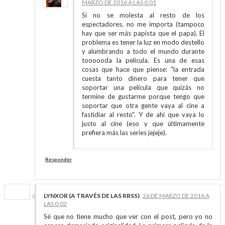
MARZO DE 2016 A LAS 0:01
Si no se molesta al resto de los
espectadores, no me importa (tampoco
hay que ser más papista que el papa). El
problema es tener la luz en modo destello
y alumbrando a todo el mundo durante
toooooda la película. Es una de esas
cosas que hace que piense: "la entrada
cuesta tanto dinero para tener que
soportar una película que quizás no
termine de gustarme porque tengo que
soportar que otra gente vaya al cine a
fastidiar al resto". Y de ahí que vaya lo
justo al cine (eso y que últimamente
prefiera más las series jejeje).
Responder
LYNXOR (A TRAVÉS DE LAS RRSS)
26 DE MARZO DE 2016 A
LAS 0:02
Sé que no tiene mucho que ver con el post, pero yo no