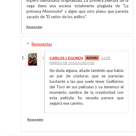
espero demasiada originalidad. La primera película de la
saga tiene una escena totalmente plagiada de "La
princesa Mononoke" y algún que otro plano que parecía
sacado de "El señor de los anillos".
Responder
Respuestas
CARLOS J. EGUREN
26 DE
MARZO DE 2016 A LAS 0:03
Sin duda alguna, añade también que había
un par de criaturas que se parecían
bastante a las que suele tener Guillermo
del Toro en sus películas y ya tenemos el
momento cumbre de la creatividad con
esta película. Su secuela parece que
seguirá ese camino.
Responder