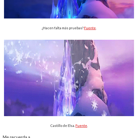
¿Hacen falta más pruebas?
Fuente
.
Castillo de Elsa.
Fuente
.
Me recuerda a...