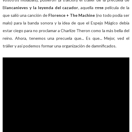
B
lancanieves y la leyenda del cazador
, aquella
cosa
película de la
que salió una canción de
Florence + The Machine
(no todo podía ser
malo) para la banda sonora y la idea de que el Espejo Mágico debía
estar ciego para no proclamar a Charlize Theron como la más bella del
reino. Ahora, tenemos una precuela que... Es que... Mejor, ved el
tráiler y así podemos formar una organización de damnificados.