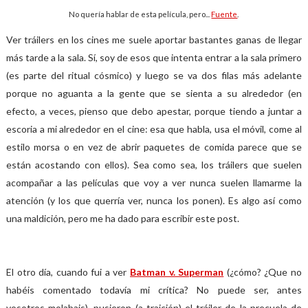
No quería hablar de esta película, pero...
Fuente
.
Ver tráilers en los cines me suele aportar bastantes ganas de llegar
más tarde a la sala. Sí, soy de esos que intenta entrar a la sala primero
(es parte del ritual cósmico) y luego se va dos filas más adelante
porque no aguanta a la gente que se sienta a su alrededor (en
efecto, a veces, pienso que debo apestar, porque tiendo a juntar a
escoria a mi alrededor en el cine: esa que habla, usa el móvil, come al
estilo morsa o en vez de abrir paquetes de comida parece que se
están acostando con ellos). Sea como sea, los tráilers que suelen
acompañar a las películas que voy a ver nunca suelen llamarme la
atención (y los que querría ver, nunca los ponen). Es algo así como
una maldición, pero me ha dado para escribir este post.
El otro día, cuando fui a ver
Batman v. Superman
(¿cómo? ¿Que no
habéis comentado todavía mi crítica? No puede ser, antes
vosotros molabais), pusieron (a traición) el tráiler de la precuela de