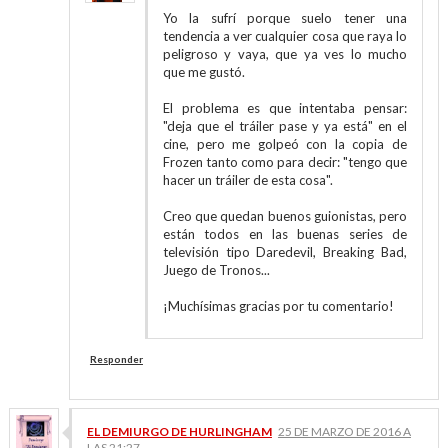
Yo la sufrí porque suelo tener una
tendencia a ver cualquier cosa que raya lo
peligroso y vaya, que ya ves lo mucho
que me gustó.
El problema es que intentaba pensar:
"deja que el tráiler pase y ya está" en el
cine, pero me golpeó con la copia de
Frozen tanto como para decir: "tengo que
hacer un tráiler de esta cosa".
Creo que quedan buenos guionistas, pero
están todos en las buenas series de
televisión tipo Daredevil, Breaking Bad,
Juego de Tronos...
¡Muchísimas gracias por tu comentario!
Responder
EL DEMIURGO DE HURLINGHAM
25 DE MARZO DE 2016 A
LAS 21:27