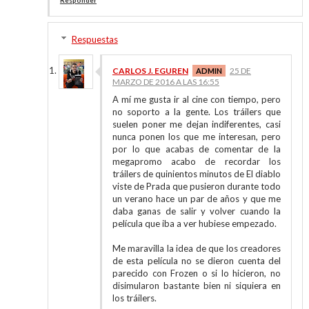
Responder
Respuestas
CARLOS J. EGUREN
25 DE
MARZO DE 2016 A LAS 16:55
A mí me gusta ir al cine con tiempo, pero
no soporto a la gente. Los tráilers que
suelen poner me dejan indiferentes, casi
nunca ponen los que me interesan, pero
por lo que acabas de comentar de la
megapromo acabo de recordar los
tráilers de quinientos minutos de El diablo
viste de Prada que pusieron durante todo
un verano hace un par de años y que me
daba ganas de salir y volver cuando la
película que iba a ver hubiese empezado.
Me maravilla la idea de que los creadores
de esta película no se dieron cuenta del
parecido con Frozen o si lo hicieron, no
disimularon bastante bien ni siquiera en
los tráilers.