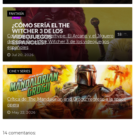
FANTASÍA
Colaboración en Hyperhype: El Arcano y el Jilguero
deberían ser el The Witcher 3 de los videojuegos
españoles
Jul 20, 2026
CINE Y SERIES
Crítica de The Mandalorian and Grogu: regreso a la space
opera
May 22, 2026
14 comentarios: