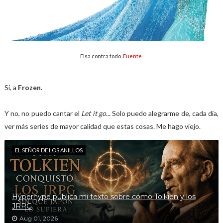
Elsa contra todo.
Fuente
.
Sí, a
Frozen
.
Y no, no puedo cantar el
Let it go
... Solo puedo alegrarme de, cada día,
ver más series de mayor calidad que estas cosas. Me hago viejo.
EL SEÑOR DE LOS ANILLOS
Hyperhype publica mi texto sobre cómo Tolkien y los
JRPG
Aug 01, 2026