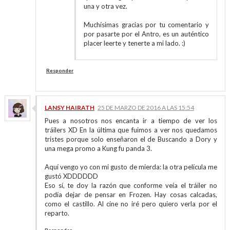
una y otra vez.
Muchísimas gracias por tu comentario y
por pasarte por el Antro, es un auténtico
placer leerte y tenerte a mi lado. :)
Responder
LANSY HAIRATH
25 DE MARZO DE 2016 A LAS 15:54
Pues a nosotros nos encanta ir a tiempo de ver los
tráilers XD En la última que fuimos a ver nos quedamos
tristes porque solo enseñaron el de Buscando a Dory y
una mega promo a Kung fu panda 3.
Aquí vengo yo con mi gusto de mierda: la otra película me
gustó XDDDDDD
Eso sí, te doy la razón que conforme veía el tráiler no
podía dejar de pensar en Frozen. Hay cosas calcadas,
como el castillo. Al cine no iré pero quiero verla por el
reparto.