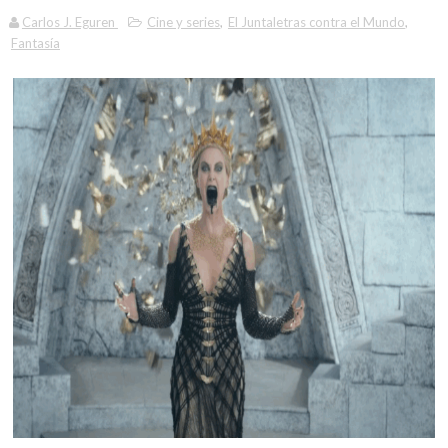
Carlos J. Eguren
Cine y series
,
El Juntaletras contra el Mundo
,
Fantasía