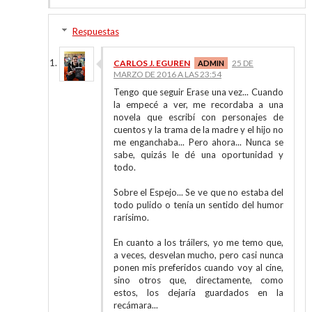
Respuestas
CARLOS J. EGUREN
25 DE
MARZO DE 2016 A LAS 23:54
Tengo que seguir Erase una vez... Cuando
la empecé a ver, me recordaba a una
novela que escribí con personajes de
cuentos y la trama de la madre y el hijo no
me enganchaba... Pero ahora... Nunca se
sabe, quizás le dé una oportunidad y
todo.
Sobre el Espejo... Se ve que no estaba del
todo pulido o tenía un sentido del humor
rarísimo.
En cuanto a los tráilers, yo me temo que,
a veces, desvelan mucho, pero casi nunca
ponen mis preferidos cuando voy al cine,
sino otros que, directamente, como
estos, los dejaría guardados en la
recámara...