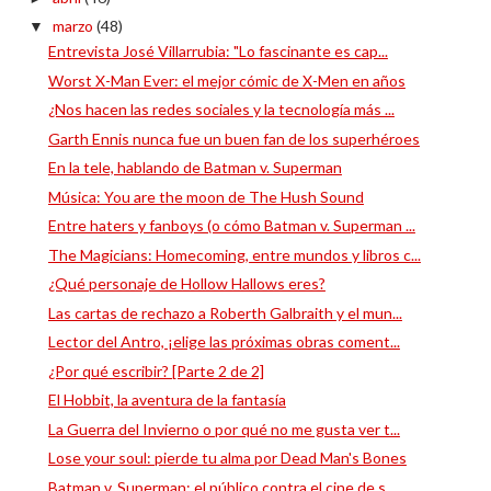
marzo
(48)
▼
Entrevista José Villarrubia: "Lo fascinante es cap...
Worst X-Man Ever: el mejor cómic de X-Men en años
¿Nos hacen las redes sociales y la tecnología más ...
Garth Ennis nunca fue un buen fan de los superhéroes
En la tele, hablando de Batman v. Superman
Música: You are the moon de The Hush Sound
Entre haters y fanboys (o cómo Batman v. Superman ...
The Magicians: Homecoming, entre mundos y libros c...
¿Qué personaje de Hollow Hallows eres?
Las cartas de rechazo a Roberth Galbraith y el mun...
Lector del Antro, ¡elige las próximas obras coment...
¿Por qué escribir? [Parte 2 de 2]
El Hobbit, la aventura de la fantasía
La Guerra del Invierno o por qué no me gusta ver t...
Lose your soul: pierde tu alma por Dead Man's Bones
Batman v. Superman: el público contra el cine de s...