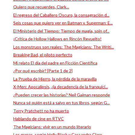
Quiero que recuerdes, Clark...
El regreso del Caballero Oscuro, la consagración d...
Seis cosas que quiero ver en Batman v. Superman: E...
El Ministerio del Tiempo: Tiempo de magia, spin of...
¡Crítica de Hollow Hallows en Rincón Revuelto!
Los monstruos son reales: The Magicians: The Writi...
Breaking Bad, el piloto perfecto
Mi relato El día del padre en Ficción Científica
¿Por qué escribir? [Parte 1 de 2]
La Prueba de Hierro, la pérdida de la maravilla
X-Men: Apocalipsis, ¿la decadencia de la franquici...
¿Pueden crecer las historias? Neil Gaiman responde
Nunca sé quién está a salvo en tus libros, según G...
Terry Pratchett no ha muerto
Hablando de cine en RTVC
The Magicians: vivir en un mundo literario
Los mapas, según Holly Black y Cassandra Clare