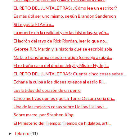
EL RETO DEL JUNTALETRAS: ¿Cómo lee un escritor?
Es más útil ser uno mismo, según Brandon Sanderson
Si te gusta El Antro...
La muerte en la realidad y en las historias, según...
El ladrón del rayo de Rick Riordan, leer lo que no...
George R.R. Martin y la historia que se escribió sola
Mata o transforma el estereotipo (consejo a raíz d...
El extraño caso del doctor Jekyll y Míster Hyde; l...
EL RETO DEL JUNTALETRAS: Cuenta cinco cosas sobre ...
Echarle la culpa a los dioses griegos al estilo Ri...
Los latidos del corazón de un perro
Cinco motivos por los que La Torre Oscura sería un...
Una de las mejores cosas sobre Hollow Hallows...
Sobre marzo, por Stephen King
El Ministerio del Tiempo: Tiempo de hidalgos, arti...
febrero
(41)
►