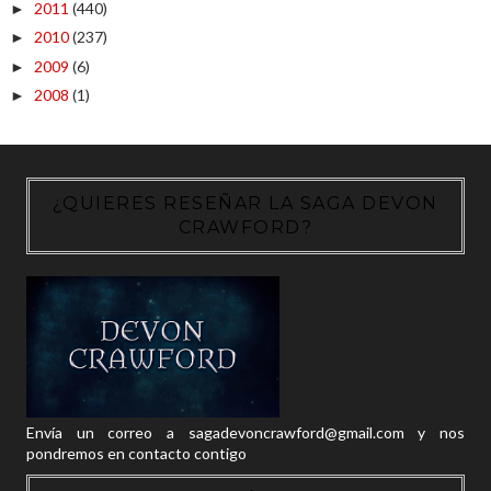
2011
(440)
►
2010
(237)
►
2009
(6)
►
2008
(1)
►
¿QUIERES RESEÑAR LA SAGA DEVON
CRAWFORD?
Envía un correo a sagadevoncrawford@gmail.com y nos
pondremos en contacto contigo