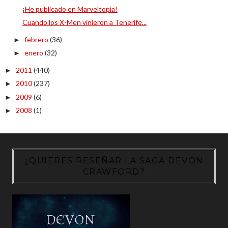
¡He publicado en Marveltopia!
Cuando los X-Men vinieron a Tenerife...
febrero
(36)
►
enero
(32)
►
2011
(440)
►
2010
(237)
►
2009
(6)
►
2008
(1)
►
¿QUIERES RESEÑAR LA SAGA DEVON
CRAWFORD?