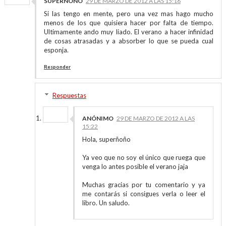
SUPERÑOÑO
29 DE MARZO DE 2012 A LAS 15:16
Si las tengo en mente, pero una vez mas hago mucho
menos de los que quisiera hacer por falta de tiempo.
Ultimamente ando muy liado. El verano a hacer infinidad
de cosas atrasadas y a absorber lo que se pueda cual
esponja.
Responder
Respuestas
ANÓNIMO
29 DE MARZO DE 2012 A LAS
15:22
Hola, superñoño
Ya veo que no soy el único que ruega que
venga lo antes posible el verano jaja
Muchas gracias por tu comentario y ya
me contarás si consigues verla o leer el
libro. Un saludo.