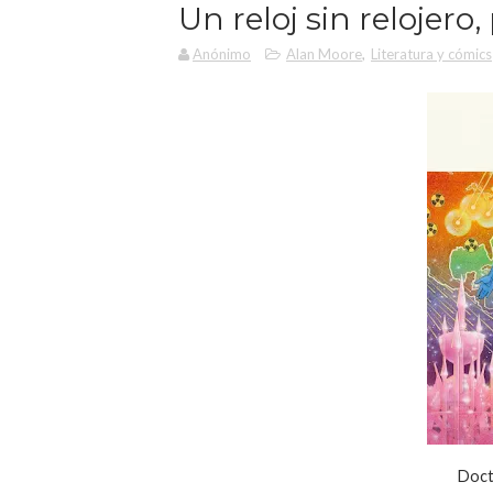
Un reloj sin relojero
Anónimo
Alan Moore
,
Literatura y cómics
Doct