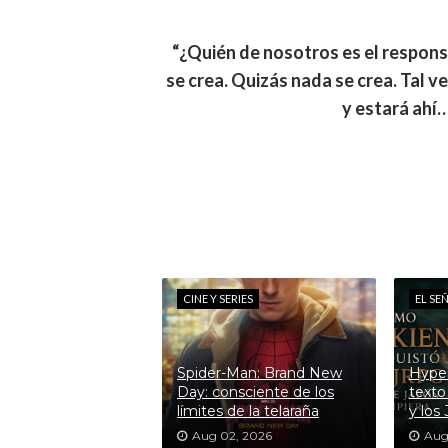
“¿Quién de nosotros es el respon
se crea. Quizás nada se crea. Tal 
y estará ahí…
CINE Y SERIES
EL SE
Spider-Man: Brand New
Hyper
Day: consciente de los
texto
límites de la telaraña
y los
Aug 02, 2026
Aug