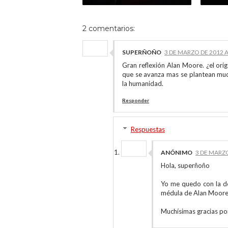
2 comentarios:
SUPERÑOÑO
3 DE MARZO DE 2012 A
Gran reflexión Alan Moore. ¿el or
que se avanza mas se plantean much
la humanidad.
Responder
Respuestas
ANÓNIMO
3 DE MARZO
Hola, superñoño
Yo me quedo con la de
médula de Alan Moore
Muchísimas gracias por