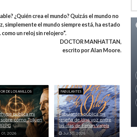
sable? ¿Quién crea el mundo? Quizás el mundo no
vez, simplemente el mundo siempre está, ha estado
 como un reloj sin relojero”.
DOCTOR MANHATTAN,
escrito por Alan Moore.
ÑOR DE LOS ANILLOS
FABULANTES
hype publica mi
Fabulantes publica mi
 sobre cómo Tolkien
reseña de Una voz entre
 JRPG
las olas de Ferran Varela
 01, 2026
Jul 30, 2026